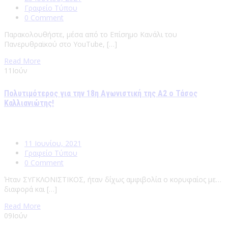
Γραφείο Τύπου
0 Comment
Παρακολουθήστε, μέσα από το Επίσημο Κανάλι του
Πανερυθραϊκού στο YouTube, […]
Read More
11
Ιούν
Πολυτιμότερος για την 18η Αγωνιστική της Α2 ο Τάσος
Καλλιανιώτης!
11 Ιουνίου, 2021
Γραφείο Τύπου
0 Comment
Ήταν ΣΥΓΚΛΟΝΙΣΤΙΚΟΣ, ήταν δίχως αμφιβολία ο κορυφαίος με…
διαφορά και […]
Read More
09
Ιούν