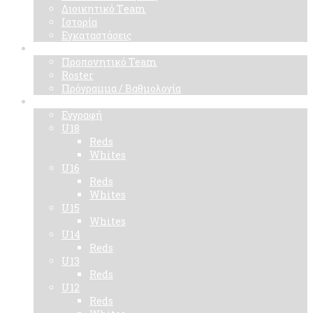
Διοικητικό Τeam
Ιστορία
Εγκαταστάσεις
Ομάδα
Προπονητικό Team
Roster
Πρόγραμμα / Βαθμολογία
Ακαδημίες
Εγγραφή
U18
Reds
Whites
U16
Reds
Whites
U15
Whites
U14
Reds
U13
Reds
U12
Reds