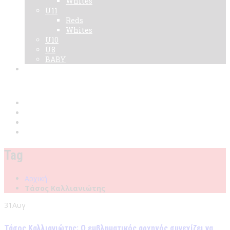
Whites
U11
Reds
Whites
U10
U8
BABY
Νεα
Χορηγοί
Live TV
Επικοινωνία
Κάρτες
Tag
Αρχική
Τάσος Καλλιανιώτης
31
Αυγ
Τάσος Καλλιανιώτης: Ο εμβληματικός αρχηγός συνεχίζει να