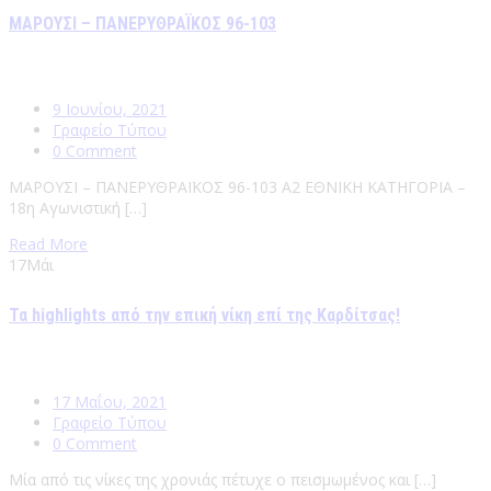
ΜΑΡΟΥΣΙ – ΠΑΝΕΡΥΘΡΑΪΚΟΣ 96-103
9 Ιουνίου, 2021
Γραφείο Τύπου
0 Comment
ΜΑΡΟΥΣΙ – ΠΑΝΕΡΥΘΡΑΪΚΟΣ 96-103 Α2 ΕΘΝΙΚΗ ΚΑΤΗΓΟΡΙΑ –
18η Αγωνιστική […]
Read More
17
Μάι
Τα highlights από την επική νίκη επί της Καρδίτσας!
17 Μαΐου, 2021
Γραφείο Τύπου
0 Comment
Μία από τις νίκες της χρονιάς πέτυχε ο πεισμωμένος και […]