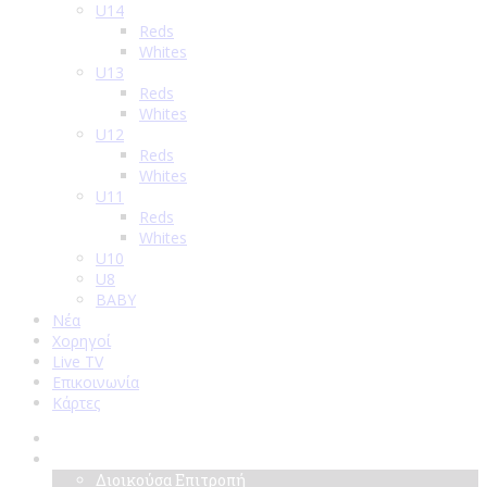
U14
Reds
Whites
U13
Reds
Whites
U12
Reds
Whites
U11
Reds
Whites
U10
U8
BABY
Νέα
Χορηγοί
Live TV
Επικοινωνία
Κάρτες
Αρχική
Σύλλογος
Διοικούσα Επιτροπή