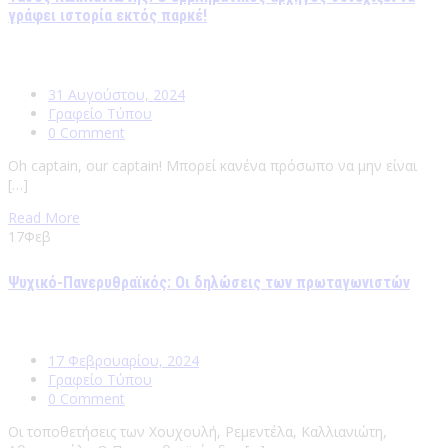
γράφει ιστορία εκτός παρκέ!
31 Αυγούστου, 2024
Γραφείο Τύπου
0 Comment
Oh captain, our captain! Μπορεί κανένα πρόσωπο να μην είναι
[…]
Read More
17
Φεβ
Ψυχικό-Πανερυθραϊκός: Οι δηλώσεις των πρωταγωνιστών
17 Φεβρουαρίου, 2024
Γραφείο Τύπου
0 Comment
Οι τοποθετήσεις των Χουχουλή, Ρεμεντέλα, Καλλιανιώτη,