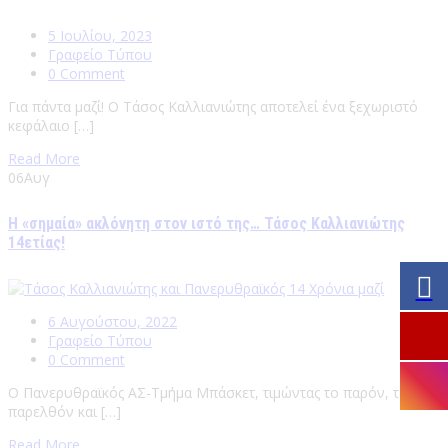
5 Ιουλίου, 2023
Γραφείο Τύπου
0 Comment
Για πάντα μαζί! Ο Τάσος Καλλιανιώτης αποτελεί ένα ξεχωριστό
κεφάλαιο […]
Read More
06
Αυγ
Η «σημαία» ακλόνητη στον ιστό της… Τάσος Καλλιανιώτης
14ετίας!
6 Αυγούστου, 2022
Γραφείο Τύπου
0 Comment
Ο Πανερυθραϊκός ΑΣ-Τμήμα Μπάσκετ, τιμώντας το παρόν, το
παρελθόν και […]
Read More