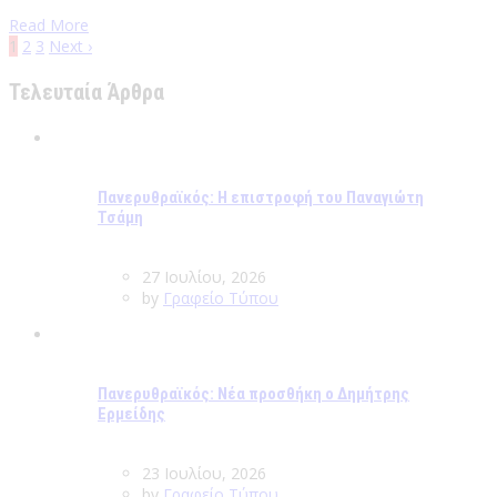
Read More
1
2
3
Next ›
Τελευταία Άρθρα
Πανερυθραϊκός: Η επιστροφή του Παναγιώτη
Τσάμη
27 Ιουλίου, 2026
by
Γραφείο Τύπου
Πανερυθραϊκός: Νέα προσθήκη ο Δημήτρης
Ερμείδης
23 Ιουλίου, 2026
by
Γραφείο Τύπου