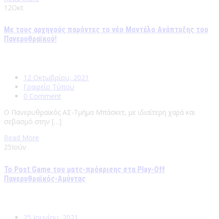
12
Οκτ
Με τους αρχηγούς παρόντες το νέο Μοντέλο Ανάπτυξης του
Πανερυθραϊκού!
12 Οκτωβρίου, 2021
Γραφείο Τύπου
0 Comment
Ο Πανερυθραϊκός ΑΣ-Τμήμα Μπάσκετ, με ιδιαίτερη χαρά και
σεβασμό στην […]
Read More
25
Ιούν
Το Post Game του ματς-πρόκρισης στα Play-Off
Πανερυθραϊκός-Αμύντας
25 Ιουνίου, 2021