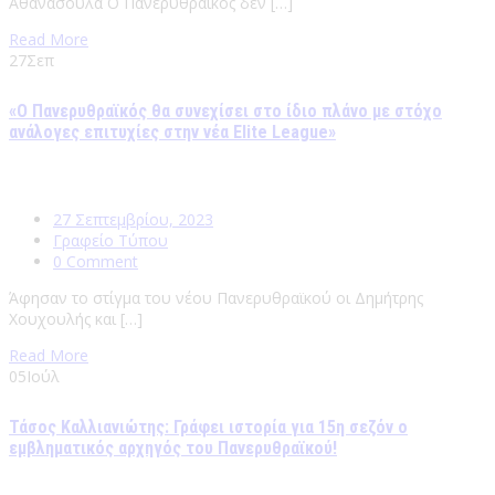
Αθανασούλα Ο Πανερυθραϊκός δεν […]
Read More
27
Σεπ
«Ο Πανερυθραϊκός θα συνεχίσει στο ίδιο πλάνο με στόχο
ανάλογες επιτυχίες στην νέα Elite League»
27 Σεπτεμβρίου, 2023
Γραφείο Τύπου
0 Comment
Άφησαν το στίγμα του νέου Πανερυθραϊκού οι Δημήτρης
Χουχουλής και […]
Read More
05
Ιούλ
Τάσος Καλλιανιώτης: Γράφει ιστορία για 15η σεζόν ο
εμβληματικός αρχηγός του Πανερυθραϊκού!