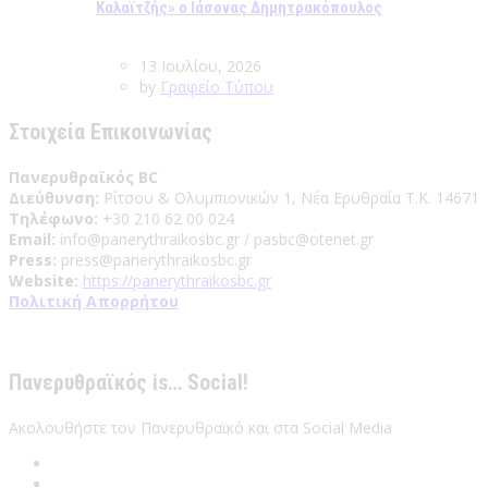
Καλαϊτζής» ο Ιάσονας Δημητρακόπουλος
13 Ιουλίου, 2026
by
Γραφείο Τύπου
Στοιχεία Επικοινωνίας
Πανερυθραϊκός BC
Διεύθυνση:
Ρίτσου & Ολυμπιονικών 1, Νέα Ερυθραία Τ.Κ. 14671
Τηλέφωνο:
+30 210 62 00 024
Email:
info@panerythraikosbc.gr / pasbc@otenet.gr
Press:
press@panerythraikosbc.gr
Website:
https://panerythraikosbc.gr
Πολιτική Απορρήτου
Πανερυθραϊκός is… Social!
Ακολουθήστε τον Πανερυθραϊκό και στα Social Media