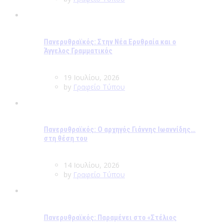
Πανερυθραϊκός: Στην Νέα Ερυθραία και ο
Άγγελος Γραμματικός
19 Ιουλίου, 2026
by
Γραφείο Τύπου
Πανερυθραϊκός: Ο αρχηγός Γιάννης Ιωαννίδης…
στη θέση του
14 Ιουλίου, 2026
by
Γραφείο Τύπου
Πανερυθραϊκός: Παραμένει στο «Στέλιος