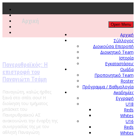
Αρχική
Open Menu
Αρχική
Σύλλογος
Διοικούσα Επιτροπή
Διοικητικό Τeam
Ιστορία
Εγκαταστάσεις
Πανερυθραϊκός: Η
Ομάδα
επιστροφή του
Προπονητικό Team
Παναγιώτη Τσάμη
Roster
Πρόγραμμα / Βαθμολογία
Παναγιώτη, καλώς ήρθες
Ακαδημίες
ξανά στο σπίτι σου! Η
Εγγραφή
διοίκηση του τμήματος
U18
μπάσκετ του
Reds
Πανερυθραϊκού ΑΣ
Whites
ανακοινώνει την έναρξη της
U16
συνεργασίας της με τον
Reds
αθλητή Παναγιώτη
Whites