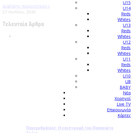
U15
Διαβάστε περισσότερα »
U14
27 Ιουλίου, 2026
Reds
Whites
Τελευταία Άρθρα
U13
Reds
Whites
U12
Reds
Whites
U11
Reds
Whites
U10
U8
BABY
Νέα
Χορηγοί
Live TV
Επικοινωνία
Κάρτες
Πανερυθραϊκός: Η επιστροφή του Παναγιώτη