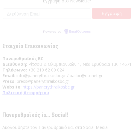
Εγγραφή στο Newsletter
Powered by
EmailOctopus
Στοιχεία Επικοινωνίας
Πανερυθραϊκός BC
Διεύθυνση:
Ρίτσου & Ολυμπιονικών 1, Νέα Ερυθραία Τ.Κ. 14671
Τηλέφωνο:
+30 210 62 00 024
Email:
info@panerythraikosbc.gr / pasbc@otenet.gr
Press:
press@panerythraikosbc.gr
Website:
https://panerythraikosbc.gr
Πολιτική Απορρήτου
Πανερυθραϊκός is… Social!
Ακολουθήστε τον Πανερυθραϊκό και στα Social Media