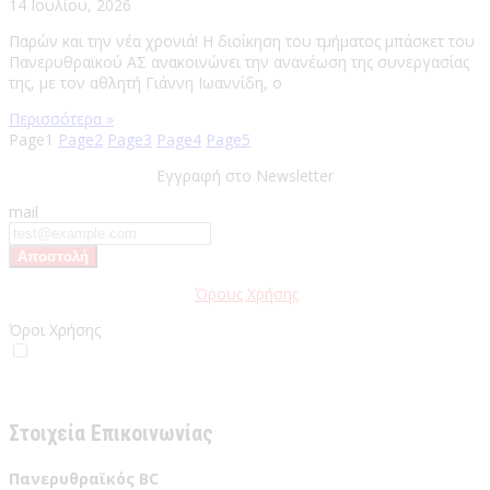
14 Ιουλίου, 2026
Παρών και την νέα χρονιά! Η διοίκηση του τμήματος μπάσκετ του
Πανερυθραϊκού ΑΣ ανακοινώνει την ανανέωση της συνεργασίας
της, με τον αθλητή Γιάννη Ιωαννίδη, ο
Περισσότερα »
Page
1
Page
2
Page
3
Page
4
Page
5
Εγγραφή στο Newsletter
mail
Παρακαλώ διαβάστε τους
Όρους Χρήσης
της Ιστοσελίδας.
Όροι Χρήσης
Έχω διαβάσει και αποδέχομαι του Όρους Χρήσης
Στοιχεία Επικοινωνίας
Πανερυθραϊκός BC