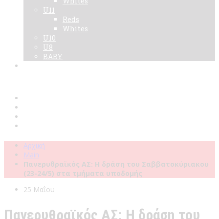
Whites
U11
Reds
Whites
U10
U8
BABY
Νεα
Χορηγοί
Live TV
Επικοινωνία
Κάρτες
Αρχική
Main
Πανερυθραϊκός ΑΣ: Η δράση του Σαββατοκύριακου
(23-24/5) στα τμήματα υποδομής
25 Μαΐου
Πανερυθραϊκός ΑΣ: Η δράση του