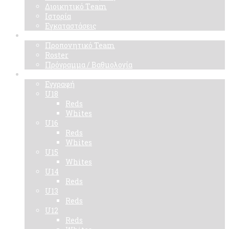
Διοικητικό Τeam
Ιστορία
Εγκαταστάσεις
Ομάδα
Προπονητικό Team
Roster
Πρόγραμμα / Βαθμολογία
Ακαδημίες
Εγγραφή
U18
Reds
Whites
U16
Reds
Whites
U15
Whites
U14
Reds
U13
Reds
U12
Reds