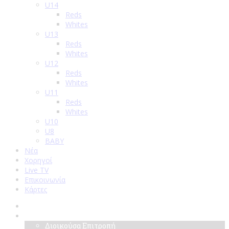
U14
Reds
Whites
U13
Reds
Whites
U12
Reds
Whites
U11
Reds
Whites
U10
U8
BABY
Νέα
Χορηγοί
Live TV
Επικοινωνία
Κάρτες
Αρχική
Σύλλογος
Διοικούσα Επιτροπή