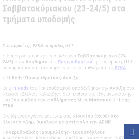
Σαββατοκύριακου (23-24/5) στα
τμήματα υποδομής
Στα παρκέ της ΕΣΚΑ οι ομάδες U11
Η δράση δε σταμάτησε για άλλο ένα
Σαββατοκύριακο (23-
24/5)
στην
Ακαδημία
του
Πανερυθραϊκού
, με τις ομάδες
U11
να παρατάσσονται στο παρκέ για τα πρωταθλήματα της
ΕΣΚΑ
.
U11 Reds: Πανερυθραϊκός-Ανοιξη
Οι
U11 Reds
του Πανερυθραϊκού υποδέχθηκαν την
Ανοιξη
στο
Κλειστό «Στέλιος Καλαϊτζής», στο πλαίσιο της 15ης αγωνιστικής
του
3ου ομίλου πρωταθλήματος Μίνι Μπάσκετ U11 της
ΕΣΚΑ
.
Ο επόμενος αγώνας μας είναι στις
6 Ιουνίου (09:00) στο
Κλειστό «Δημ. Βικέλας» με αντίπαλο την ΑΕΝΚ
.
Πανερυθραϊκός (Δρυμαλίτης-Γιαουρτόγλου)
:
Αγγελόπουλος, Κουντούρης, Καπέλλας, Κουτσιούκης, Βυζάντιος,