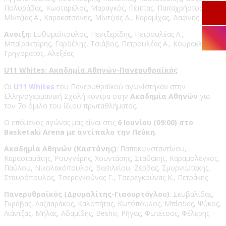
Πολυράβας, Κωσταρέλος, Μαραγκός, Πέππας, Παπαχρήστος,
Μίντζιας Α., Καρακατσάνης, Μίντζιας Δ., Καραμίχας, Δαφνής
Ανοιξη
: Ευθυμιόπουλος, Πεντζερίδης, Πετρουλέας Λ.,
Μπαϊρακτάρης, Γαρδέλης, Τσιάβος, Πετρουλέας Α., Κουρακλής,
Γρηγοράτος, Αλεξέας
U11 Whites: Ακαδημία Αθηνών-Πανερυθραϊκός
Οι
U11 Whites
του Πανερυθραϊκού αγωνίστηκαν στην
Ελληνογερμανική Σχολή κόντρα στην
Ακαδημία Αθηνών
για
τον 7ο όμιλο του ίδιου πρωταθλήματος.
Ο επόμενος αγώνας μας είναι στις
6 Ιουνίου (09:00) στο
Basketaki Arena με αντίπαλο την Πεύκη
.
Ακαδημία Αθηνών (Καστάνης)
: Παπακωνσταντίνου,
Καρασταμάτης, Ρουγγέρης, Χουντάσης, Σταθάκης, Καραμολέγκος,
Παύλου, Νικολακόπουλος, Βασιλείου, Ζέρβας, Σμυρνιωτάκης,
Σταυρόπουλος, Τσερεγκούνας Γ., Τσερεγκούνας Κ., Πετράκης
Πανερυθραϊκός (Δρυμαλίτης-Γιαουρτόγλου)
: Σκυβαλίδας,
Γκράβας, Λαζααράκος, Καλοπήτας, Κωτόπουλος, Μπίσδας, Ψύκος,
Λιάντζας, Μήλας, Αδαμίδης, Besho, Ρήγας, Φωτέτσος, Φέλερης