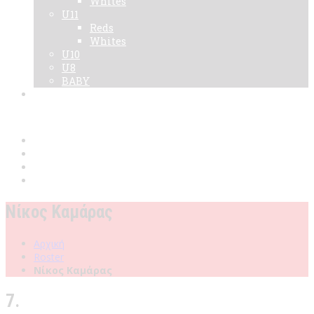
Whites
U11
Reds
Whites
U10
U8
BABY
Νεα
Χορηγοί
Live TV
Επικοινωνία
Κάρτες
Νίκος Καμάρας
Αρχική
Roster
Νίκος Καμάρας
7.