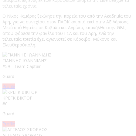
διακριθεί ως ένας εκ των κορυφαίων σκόρερ της Elite League τα
τελευταία χρόνια.
Ο Νίκος Καμάρας ξεκίνησε την πορεία του από την Ακαδημία του
Αρη, για να συνεχίσει στον ΠΑΟΚ και από εκεί στην ΑΕ Λάρισας.
Μετά από θητείες σε Καβάλα και Αγρίνιο, επανήλθε στην GBL,
όπου φόρεσε την φανέλα του ΓΣΛ και του Αρη, ενώ την
τελευταία τριετία έχει αγωνιστεί σε Κόροιβο, Μύκονο και
Ελευθερούπολη.
ΓΙΑΝΝΗΣ ΙΩΑΝΝΙΔΗΣ
#59 - Team Captain
Guard
Profile
ΚΡΕΓΚ ΒΙΚΤΟΡ
#0
Guard
Profile
ΑΓΓΕΛΟΣ ΣΚΟΡΔΟΣ