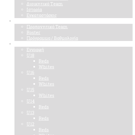
Διοικητικό Τeam
Ιστορία
Εγκαταστάσεις
Ομάδα
Προπονητικό Team
Roster
Πρόγραμμα / Βαθμολογία
Ακαδημίες
Εγγραφή
U18
Reds
Whites
U16
Reds
Whites
U15
Whites
U14
Reds
U13
Reds
U12
Reds