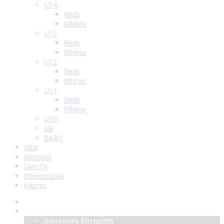
U14
Reds
Whites
U13
Reds
Whites
U12
Reds
Whites
U11
Reds
Whites
U10
U8
BABY
Νέα
Χορηγοί
Live TV
Επικοινωνία
Κάρτες
Αρχική
Σύλλογος
Διοικούσα Επιτροπή