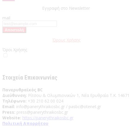
Εγγραφή στο Newsletter
mail
Παρακαλώ διαβάστε τους
Όρους Χρήσης
της Ιστοσελίδας.
Όροι Χρήσης
Έχω διαβάσει και αποδέχομαι του Όρους Χρήσης
Στοιχεία Επικοινωνίας
Πανερυθραϊκός BC
Διεύθυνση:
Ρίτσου & Ολυμπιονικών 1, Νέα Ερυθραία Τ.Κ. 14671
Τηλέφωνο:
+30 210 62 00 024
Email:
info@panerythraikosbc.gr / pasbc@otenet.gr
Press:
press@panerythraikosbc.gr
Website:
https://panerythraikosbc.gr
Πολιτική Απορρήτου