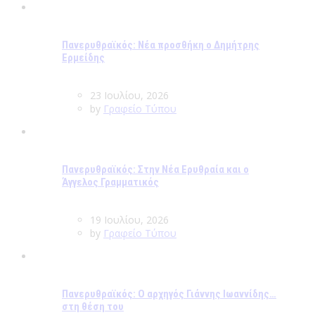
Πανερυθραϊκός: Νέα προσθήκη ο Δημήτρης
Ερμείδης
23 Ιουλίου, 2026
by
Γραφείο Τύπου
Πανερυθραϊκός: Στην Νέα Ερυθραία και ο
Άγγελος Γραμματικός
19 Ιουλίου, 2026
by
Γραφείο Τύπου
Πανερυθραϊκός: Ο αρχηγός Γιάννης Ιωαννίδης…
στη θέση του