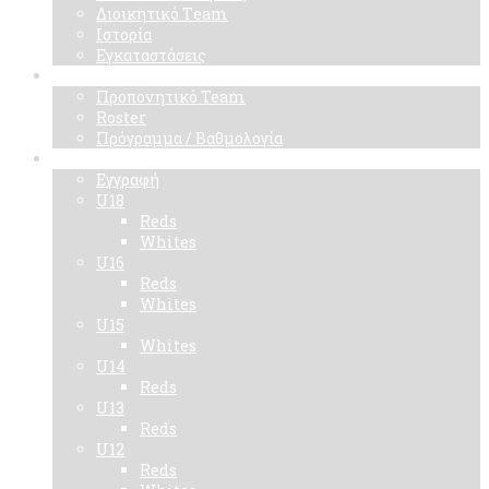
Διοικητικό Τeam
Ιστορία
Εγκαταστάσεις
Ομάδα
Προπονητικό Team
Roster
Πρόγραμμα / Βαθμολογία
Ακαδημίες
Εγγραφή
U18
Reds
Whites
U16
Reds
Whites
U15
Whites
U14
Reds
U13
Reds
U12
Reds