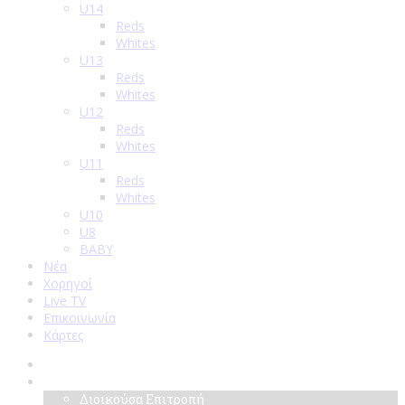
U14
Reds
Whites
U13
Reds
Whites
U12
Reds
Whites
U11
Reds
Whites
U10
U8
BABY
Νέα
Χορηγοί
Live TV
Επικοινωνία
Κάρτες
Αρχική
Σύλλογος
Διοικούσα Επιτροπή