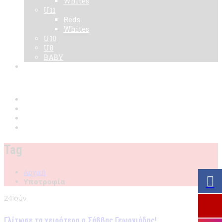
Whites
U11
Reds
Whites
U10
U8
BABY
Νεα
Χορηγοί
Live TV
Επικοινωνία
Κάρτες
Tag
Αρχική
Υποτροφία
24
Ιούν
Γλίτωσε τα χειρότερα ο Σάββας Γεωργιάδης!