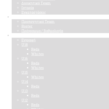
Διοικητικό Τeam
Ιστορία
Εγκαταστάσεις
Ομάδα
Προπονητικό Team
Roster
Πρόγραμμα / Βαθμολογία
Ακαδημίες
Εγγραφή
U18
Reds
Whites
U16
Reds
Whites
U15
Whites
U14
Reds
U13
Reds
U12
Reds