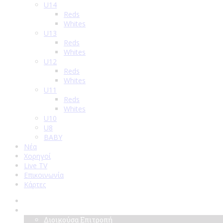
U14
Reds
Whites
U13
Reds
Whites
U12
Reds
Whites
U11
Reds
Whites
U10
U8
BABY
Νέα
Χορηγοί
Live TV
Επικοινωνία
Κάρτες
Αρχική
Σύλλογος
Διοικούσα Επιτροπή