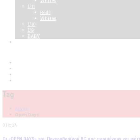
Whites
U11
Reds
Whites
U10
U8
BABY
Νεα
Χορηγοί
Live TV
Επικοινωνία
Κάρτες
Tag
Αρχική
Open Days
01
Ιούλ
Οι «OPEN DAYS» του Πανερυθραϊκού BC σας περιμένουν και φέτ