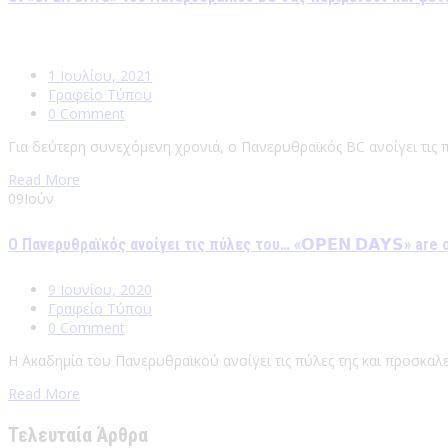
1 Ιουλίου, 2021
Γραφείο Τύπου
0 Comment
Για δεύτερη συνεχόμενη χρονιά, ο Πανερυθραϊκός BC ανοίγει τις 
Read More
09
Ιούν
Ο Πανερυθραϊκός ανοίγει τις πύλες του… «𝗢𝗣𝗘𝗡 𝗗𝗔𝗬𝗦» are 
9 Ιουνίου, 2020
Γραφείο Τύπου
0 Comment
Η Ακαδημία του Πανερυθραϊκού ανοίγει τις πύλες της και προσκαλε
Read More
Τελευταία Άρθρα