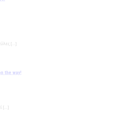
πύλες […]
on the way!
ί […]