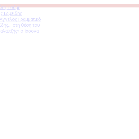
ώτη Τσάμη
ς Ερμείδης
 Άγγελος Γραμματικό
ίδης… στη θέση του
αλαϊτζής» ο Ιάσονα