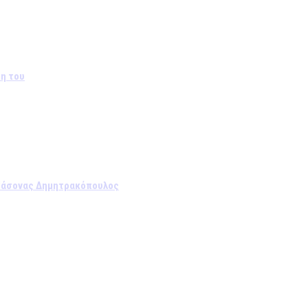
ση του
ο Ιάσονας Δημητρακόπουλος