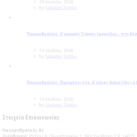
19 Ιουλίου, 2026
by
Γραφείο Τύπου
Πανερυθραϊκός: Ο αρχηγός Γιάννης Ιωαννίδης… στη θέ
14 Ιουλίου, 2026
by
Γραφείο Τύπου
Πανερυθραϊκός: Παραμένει στο «Στέλιος Καλαϊτζής» 
13 Ιουλίου, 2026
by
Γραφείο Τύπου
Στοιχεία Επικοινωνίας
Πανερυθραϊκός BC
Διεύθυνση:
Ρίτσου & Ολυμπιονικών 1, Νέα Ερυθραία Τ.Κ. 14671