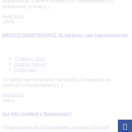
Ευχαριστούμε Κώστα! Η διοίκηση του Πανερυθραϊκού ΑΣ
ανακοινώνει τη λύση […]
Read More
27
Μάι
ΜΑΡΟΥΣΙ-ΠΑΝΕΡΥΘΡΑΪΚΟΣ: Οι δηλώσεις των πρωταγωνιστών
27 Μαΐου, 2023
Γραφείο Τύπου
0 Comment
Το σχόλιο των Χουχουλή, Καμπουρίδη, Σκαραφίγκα και
Στασινού Ο Πανερυθραϊκός […]
Read More
18
Αυγ
Δεν πάει πουθενά ο Καμπουρίδης!