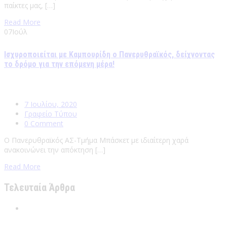
παίκτες μας, […]
Read More
07
Ιούλ
Ισχυροποιείται με Καμπουρίδη ο Πανερυθραϊκός, δείχνοντας
το δρόμο για την επόμενη μέρα!
7 Ιουλίου, 2020
Γραφείο Τύπου
0 Comment
Ο Πανερυθραϊκός ΑΣ-Τμήμα Μπάσκετ με ιδιαίτερη χαρά
ανακοινώνει την απόκτηση […]
Read More
Τελευταία Άρθρα