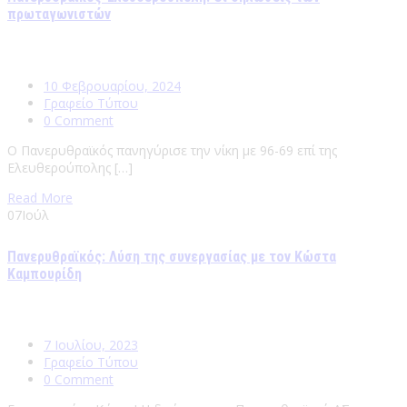
πρωταγωνιστών
10 Φεβρουαρίου, 2024
Γραφείο Τύπου
0 Comment
Ο Πανερυθραϊκός πανηγύρισε την νίκη με 96-69 επί της
Ελευθερούπολης […]
Read More
07
Ιούλ
Πανερυθραϊκός: Λύση της συνεργασίας με τον Κώστα
Καμπουρίδη
7 Ιουλίου, 2023
Γραφείο Τύπου
0 Comment