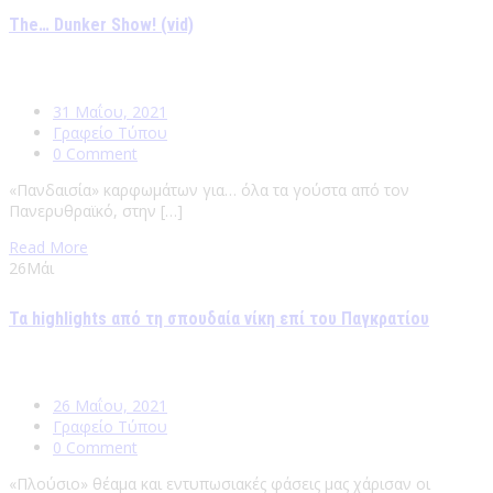
The… Dunker Show! (vid)
31 Μαΐου, 2021
Γραφείο Τύπου
0 Comment
«Πανδαισία» καρφωμάτων για… όλα τα γούστα από τον
Πανερυθραϊκό, στην […]
Read More
26
Μάι
Τα highlights από τη σπουδαία νίκη επί του Παγκρατίου
26 Μαΐου, 2021
Γραφείο Τύπου
0 Comment
«Πλούσιο» θέαμα και εντυπωσιακές φάσεις μας χάρισαν οι