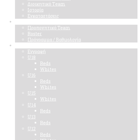
Διοικητικό Τeam
Ιστορία
Εγκαταστάσεις
Ομάδα
Προπονητικό Team
Roster
Πρόγραμμα / Βαθμολογία
Ακαδημίες
Εγγραφή
U18
Reds
Whites
U16
Reds
Whites
U15
Whites
U14
Reds
U13
Reds
U12
Reds