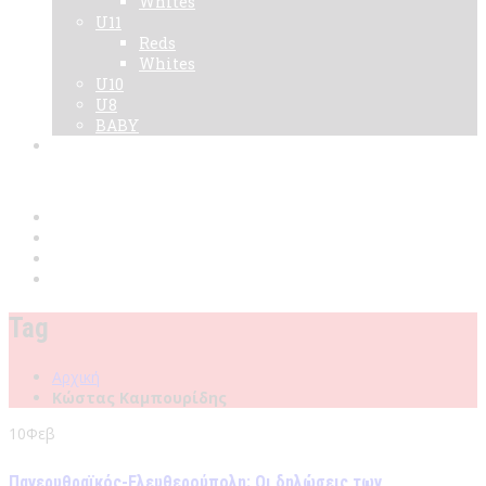
Whites
U11
Reds
Whites
U10
U8
BABY
Νεα
Χορηγοί
Live TV
Επικοινωνία
Κάρτες
Tag
Αρχική
Κώστας Καμπουρίδης
10
Φεβ
Πανερυθραϊκός-Ελευθερούπολη: Οι δηλώσεις των