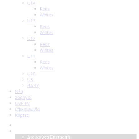
U14
Reds
Whites
U13
Reds
Whites
U12
Reds
Whites
U11
Reds
Whites
U10
U8
BABY
Νέα
Χορηγοί
Live TV
Επικοινωνία
Κάρτες
Αρχική
Σύλλογος
Διοικούσα Επιτροπή