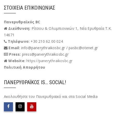
ΣΤΟΙΧΕΊΑ ΕΠΙΚΟΙΝΩΝΊΑΣ
Πανερυθραϊκός BC
Διεύθυνση:
Ρίτσου & Ολυμπιονικών 1, Νέα Ερυθραία Τ.Κ.
14671
Τηλέφωνο:
+30 210 62 00 024
Email:
info@panerythraikosbc.gr / pasbc@otenet.gr
Press:
press@panerythraikosbc.gr
Website:
https://panerythraikosbc.gr
Πολιτική Απορρήτου
ΠΑΝΕΡΥΘΡΑΪΚΌΣ IS… SOCIAL!
Ακολουθήστε τον Πανερυθραϊκό και στα Social Media