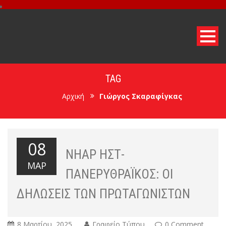
TAG
Αρχική
Γιώργος Σκαραφίγκας
08
ΝΉΑΡ ΗΣΤ-
ΜΑΡ
ΠΑΝΕΡΥΘΡΑΪΚΌΣ: ΟΙ
ΔΗΛΏΣΕΙΣ ΤΩΝ ΠΡΩΤΑΓΩΝΙΣΤΏΝ
8 Μαρτίου, 2025
Γραφείο Τύπου
0 Comment