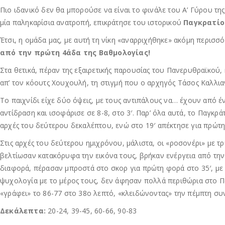
Πιο ιδανικό δεν θα μπορούσε να είναι το φινάλε του Α’ Γύρου της
μία παληκαρίσια ανατροπή, επικράτησε του ιστορικού
Παγκρατίο
Έτσι, η ομάδα μας, με αυτή τη νίκη «αναρριχήθηκε» ακόμη περισ
από την πρώτη 4άδα της Βαθμολογίας!
Στα θετικά, πέραν της εξαιρετικής παρουσίας του Πανερυθραϊκού
απ’ τον κόουτς Χουχουλή, τη στιγμή που ο αρχηγός Τάσος Καλλι
Το παιχνίδι είχε δύο όψεις, με τους αντιπάλους να… έχουν από έ
αντίδραση και ισοφάρισε σε 8-8, στο 3′. Παρ’ όλα αυτά, το Παγκρ
αρχές του δεύτερου δεκαλέπτου, ενώ στο 19′ απέκτησε για πρώτη
Στις αρχές του δεύτερου ημιχρόνου, μάλιστα, οι «ροσονέρι» με τ
βελτίωσαν κατακόρυφα την εικόνα τους, βρήκαν ενέργεια από τη
διαφορά, πέρασαν μπροστά στο σκορ για πρώτη φορά στο 35′, με 
ψυχολογία με το μέρος τους, δεν άφησαν πολλά περιθώρια στο Πα
«γράφει» το 86-77 στο 38ο λεπτό, «κλειδώνοντας» την πέμπτη συ
Δεκάλεπτα:
20-24, 39-45, 60-66, 90-83