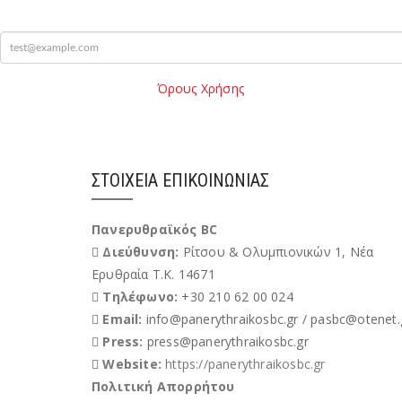
mail
Παρακαλώ διαβάστε τους
Όρους Χρήσης
της Ιστοσελίδας.
Όροι
Χρήσης
Έχω διαβάσει και αποδέχομαι του Όρους Χρήσης
ΣΤΟΙΧΕΊΑ ΕΠΙΚΟΙΝΩΝΊΑΣ
Πανερυθραϊκός BC
Διεύθυνση:
Ρίτσου & Ολυμπιονικών 1, Νέα
Ερυθραία Τ.Κ. 14671
Τηλέφωνο:
+30 210 62 00 024
Email:
info@panerythraikosbc.gr / pasbc@otenet.
Press:
press@panerythraikosbc.gr
Website:
https://panerythraikosbc.gr
Πολιτική Απορρήτου