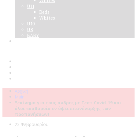
Whites
U11
Reds
Whites
U10
U8
BABY
Νεα
Χορηγοί
Live TV
Επικοινωνία
Κάρτες
Αρχική
Main
Ξεκίνημα για τους άνδρες με Τεστ Covid-19 και…
όλοι «καθαροί» εν όψει επανέναρξης των
προπονήσεων!
23 Φεβρουαρίου