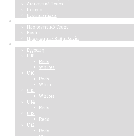
Διοικητικό Τeam
Ιστορία
Εγκαταστάσεις
Ομάδα
Προπονητικό Team
Roster
Πρόγραμμα / Βαθμολογία
Ακαδημίες
Εγγραφή
U18
Reds
Whites
U16
Reds
Whites
U15
Whites
U14
Reds
U13
Reds
U12
Reds