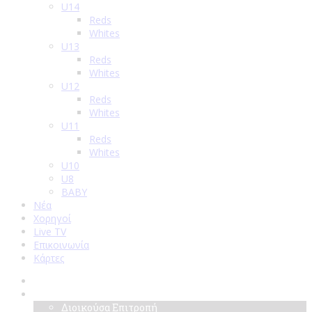
U14
Reds
Whites
U13
Reds
Whites
U12
Reds
Whites
U11
Reds
Whites
U10
U8
BABY
Νέα
Χορηγοί
Live TV
Επικοινωνία
Κάρτες
Αρχική
Σύλλογος
Διοικούσα Επιτροπή