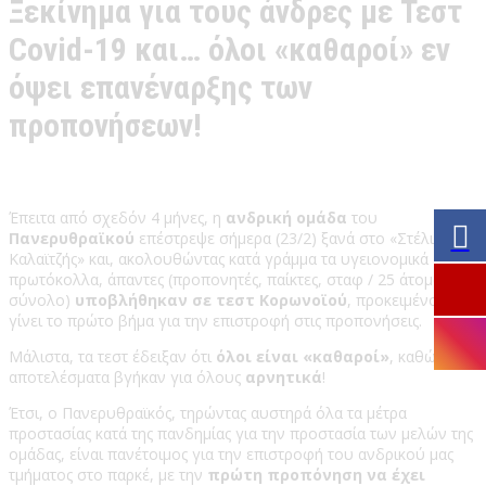
Ξεκίνημα για τους άνδρες με Τεστ
Covid-19 και… όλοι «καθαροί» εν
όψει επανέναρξης των
προπονήσεων!
Έπειτα από σχεδόν 4 μήνες, η
ανδρική ομάδα
του
Πανερυθραϊκού
επέστρεψε σήμερα (23/2) ξανά στο «Στέλιος
Καλαϊτζής» και, ακολουθώντας κατά γράμμα τα υγειονομικά
πρωτόκολλα, άπαντες (προπονητές, παίκτες, σταφ / 25 άτομα το
σύνολο)
υποβλήθηκαν σε τεστ Κορωνοϊού
, προκειμένου να
γίνει το πρώτο βήμα για την επιστροφή στις προπονήσεις.
Μάλιστα, τα τεστ έδειξαν ότι
όλοι είναι «καθαροί»
, καθώς τα
αποτελέσματα βγήκαν για όλους
αρνητικά
!
Έτσι, ο Πανερυθραϊκός, τηρώντας αυστηρά όλα τα μέτρα
προστασίας κατά της πανδημίας για την προστασία των μελών της
ομάδας, είναι πανέτοιμος για την επιστροφή του ανδρικού μας
τμήματος στο παρκέ, με την
πρώτη προπόνηση να έχει