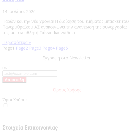
14 Ιουλίου, 2026
Παρών και την νέα χρονιά! Η διοίκηση του τμήματος μπάσκετ του
Πανερυθραϊκού ΑΣ ανακοινώνει την ανανέωση της συνεργασίας
της, με τον αθλητή Γιάννη Ιωαννίδη, ο
Περισσότερα »
Page
1
Page
2
Page
3
Page
4
Page
5
Εγγραφή στο Newsletter
mail
Παρακαλώ διαβάστε τους
Όρους Χρήσης
της Ιστοσελίδας.
Όροι Χρήσης
Έχω διαβάσει και αποδέχομαι του Όρους Χρήσης
Στοιχεία Επικοινωνίας