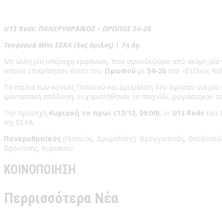
U13 Reds: ΠΑΝΕΡΥΘΡΑΪΚΟΣ – ΩΡΩΠΟΣ 54-26
Τουρνουά Μίνι ΕΣΚΑ (5ος όμιλος) | 7η Αγ.
Με άλλη μία υπέροχη εμφάνιση, που συνοδεύτηκε από ακόμη μία ν
οποίοι επικράτησαν άνετα του
Ωρωπού
με
54-26
στο «Στέλιος Καλ
Τα παιδιά των κόουτς Πιτσινού και Δρυμαλίτη δεν άφησαν για μί
φανταστική απόδοση, ευχαριστήθηκαν το παιχνίδι, μοιράστηκαν τ
Την προσεχή
Κυριακή το πρωί (12/12, 09:00)
, οι
U13 Reds
του 
της ΕΣΚΑ.
Πανερυθραϊκός
(Πιτσινός, Δρυμαλίτης): Βρογγιστινός, Θεοδοσιά
Βροντίσης, Κυριακού.
ΚΟΙΝΟΠΟΙΗΣΗ
Περρισσότερα Νέα