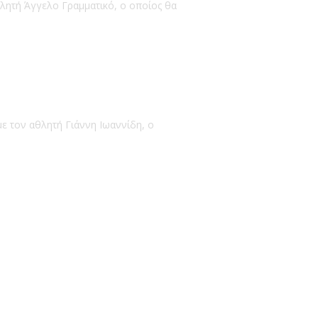
θλητή Άγγελο Γραμματικό, ο οποίος θα
ε τον αθλητή Γιάννη Ιωαννίδη, ο