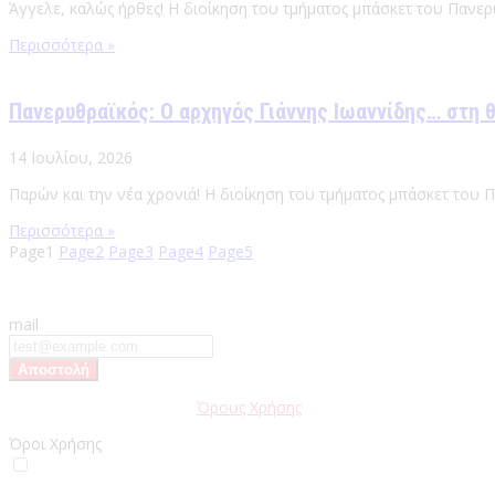
Άγγελε, καλώς ήρθες! Η διοίκηση του τμήματος μπάσκετ του Πανερ
Περισσότερα »
Πανερυθραϊκός: Ο αρχηγός Γιάννης Ιωαννίδης… στη 
14 Ιουλίου, 2026
Παρών και την νέα χρονιά! Η διοίκηση του τμήματος μπάσκετ του 
Περισσότερα »
Page
1
Page
2
Page
3
Page
4
Page
5
mail
Παρακαλώ διαβάστε τους
Όρους Χρήσης
της Ιστοσελίδας.
Όροι Χρήσης