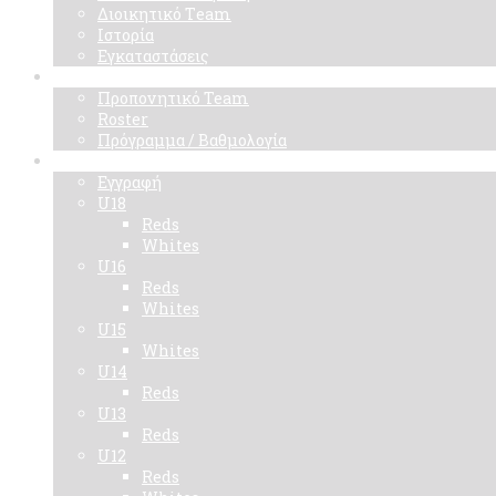
Διοικητικό Τeam
Ιστορία
Εγκαταστάσεις
Ομάδα
Προπονητικό Team
Roster
Πρόγραμμα / Βαθμολογία
Ακαδημίες
Εγγραφή
U18
Reds
Whites
U16
Reds
Whites
U15
Whites
U14
Reds
U13
Reds
U12
Reds