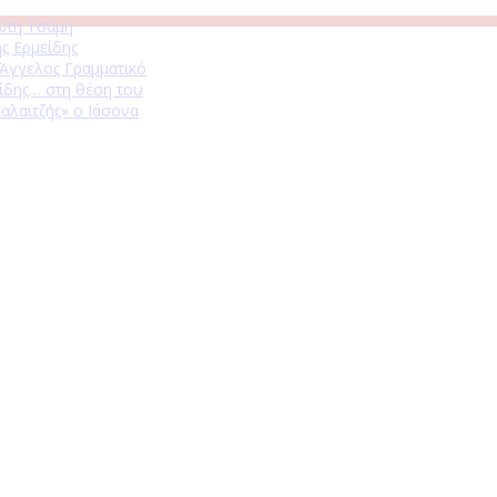
ώτη Τσάμη
ς Ερμείδης
 Άγγελος Γραμματικό
ίδης… στη θέση του
αλαϊτζής» ο Ιάσονα