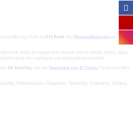
ρνουά Μίνι της ΕΣΚΑ οι
U13 Reds
του
Πανερυθραϊκού
μας, οι
μπαίνοντας πολύ δυναμικά στον αγώνα από το πρώτο λεπτό, είχαν
ερπνόν μετά του ωφελίμου για ακόμη μία Αγωνιστική.
στον
ΣΚ Άνοιξης
, για την
Πρεμιέρα
του Β’ Γύρου
Τουρνουά Μίνι
ιατζής, Παπασταύρου, Περιμένης, Πρίντεζης, Σιγανάκης, Σιδέρης,