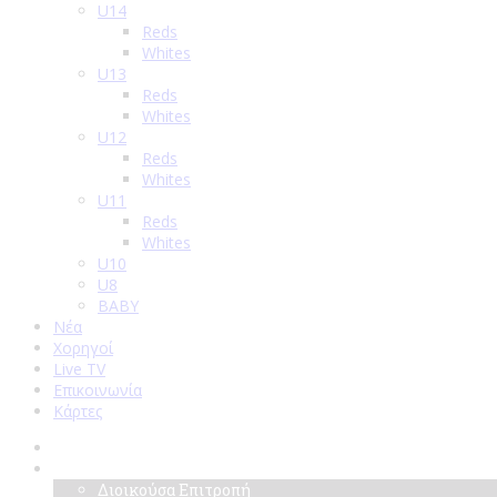
U14
Reds
Whites
U13
Reds
Whites
U12
Reds
Whites
U11
Reds
Whites
U10
U8
BABY
Νέα
Χορηγοί
Live TV
Επικοινωνία
Κάρτες
Αρχική
Σύλλογος
Διοικούσα Επιτροπή