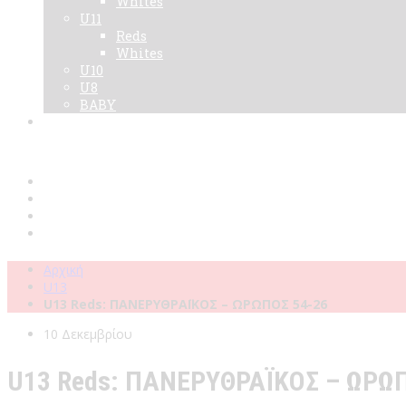
Whites
U11
Reds
Whites
U10
U8
BABY
Νεα
Χορηγοί
Live TV
Επικοινωνία
Κάρτες
Αρχική
U13
U13 Reds: ΠΑΝΕΡΥΘΡΑΪΚΟΣ – ΩΡΩΠΟΣ 54-26
10 Δεκεμβρίου
U13 Reds: ΠΑΝΕΡΥΘΡΑΪΚΟΣ – ΩΡΩΠ