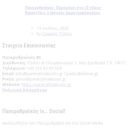
Πανερυθραϊκός: Παραμένει στο «Στέλιος
Καλαϊτζής» ο Ιάσονας Δημητρακόπουλος
13 Ιουλίου, 2026
by
Γραφείο Τύπου
Στοιχεία Επικοινωνίας
Πανερυθραϊκός BC
Διεύθυνση:
Ρίτσου & Ολυμπιονικών 1, Νέα Ερυθραία Τ.Κ. 14671
Τηλέφωνο:
+30 210 62 00 024
Email:
info@panerythraikosbc.gr / pasbc@otenet.gr
Press:
press@panerythraikosbc.gr
Website:
https://panerythraikosbc.gr
Πολιτική Απορρήτου
Πανερυθραϊκός is… Social!
Ακολουθήστε τον Πανερυθραϊκό και στα Social Media