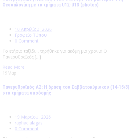
Θεσσαλονίκη με τα τμήματα U12-U13 (photos)
10 Απριλίου, 2026
Γραφείο Τύπου
0 Comment
Το ετήσιο ταξίδι… τηρήθηκε για ακόμη μια χρονιά Ο
Πανερυθραϊκός […]
Read More
19
Μαρ
Πανερυθραϊκός ΑΣ: Η δράση του Σαββατοκύριακου (14-15/3)
στα τμήματα υποδομής
19 Μαρτίου, 2026
raphaelalagas
0 Comment