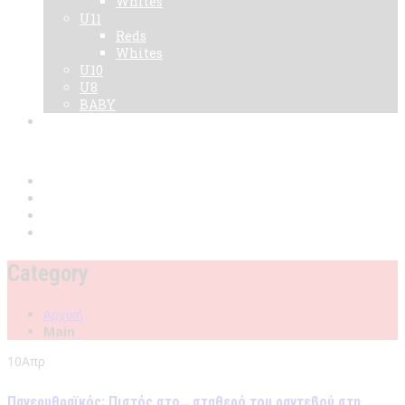
Whites
U11
Reds
Whites
U10
U8
BABY
Νεα
Χορηγοί
Live TV
Επικοινωνία
Κάρτες
Category
Αρχική
Main
10
Απρ
Πανερυθραϊκός: Πιστός στο… σταθερό του ραντεβού στη