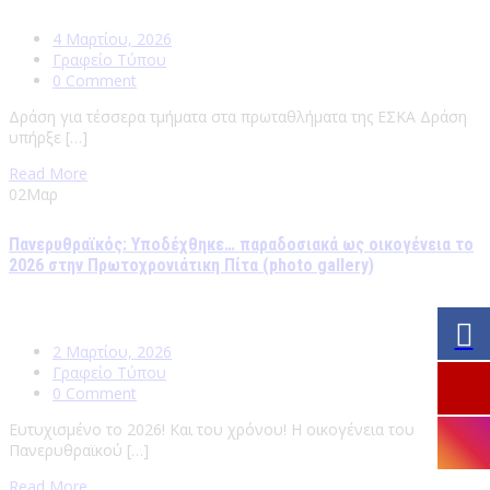
4 Μαρτίου, 2026
Γραφείο Τύπου
0 Comment
Δράση για τέσσερα τμήματα στα πρωταθλήματα της ΕΣΚΑ Δράση
υπήρξε […]
Read More
02
Μαρ
Πανερυθραϊκός: Υποδέχθηκε… παραδοσιακά ως οικογένεια το
2026 στην Πρωτοχρονιάτικη Πίτα (photo gallery)
2 Μαρτίου, 2026
Γραφείο Τύπου
0 Comment
Ευτυχισμένο το 2026! Και του χρόνου! Η οικογένεια του
Πανερυθραϊκού […]
Read More