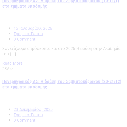
Πανερυθραϊκός ΑΣ: Η δράση του Σαββατοκύριακου (10-11/1)
στα τμήματα υποδομής
15 Ιανουαρίου, 2026
Γραφείο Τύπου
0 Comment
Συνεχίζουμε απρόσκοπτα και στο 2026 Η δράση στην Ακαδημία
του […]
Read More
23
Δεκ
Πανερυθραϊκός ΑΣ: Η δράση του Σαββατοκύριακου (20-21/12)
στα τμήματα υποδομής
23 Δεκεμβρίου, 2025
Γραφείο Τύπου
0 Comment