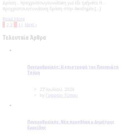
Δράση… προχριστουγεννιάτικη για έξι τμήματα Η…
προχριστουγεννιάτικη δράση στην Ακαδημία […]
Read More
1
2
3
…
11
Next ›
Τελευταία Άρθρα
Πανερυθραϊκός: Η επιστροφή του Παναγιώτη
Τσάμη
27 Ιουλίου, 2026
by
Γραφείο Τύπου
Πανερυθραϊκός: Νέα προσθήκη ο Δημήτρης
Ερμείδης