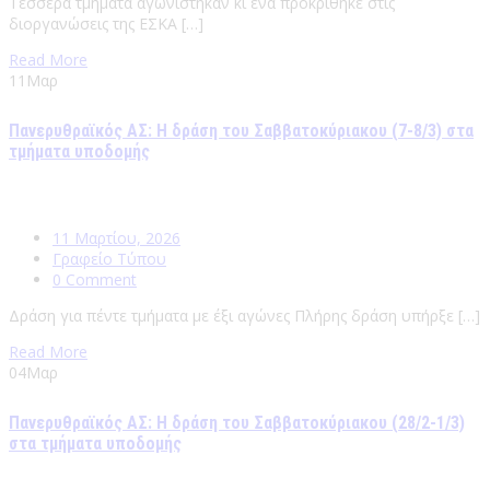
Τέσσερα τμήματα αγωνίστηκαν κι ένα προκρίθηκε στις
διοργανώσεις της ΕΣΚΑ […]
Read More
11
Μαρ
Πανερυθραϊκός ΑΣ: Η δράση του Σαββατοκύριακου (7-8/3) στα
τμήματα υποδομής
11 Μαρτίου, 2026
Γραφείο Τύπου
0 Comment
Δράση για πέντε τμήματα με έξι αγώνες Πλήρης δράση υπήρξε […]
Read More
04
Μαρ
Πανερυθραϊκός ΑΣ: Η δράση του Σαββατοκύριακου (28/2-1/3)
στα τμήματα υποδομής