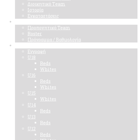
Διοικητικό Τeam
Ιστορία
Εγκαταστάσεις
Ομάδα
Προπονητικό Team
Roster
Πρόγραμμα / Βαθμολογία
Ακαδημίες
Εγγραφή
U18
Reds
Whites
U16
Reds
Whites
U15
Whites
U14
Reds
U13
Reds
U12
Reds