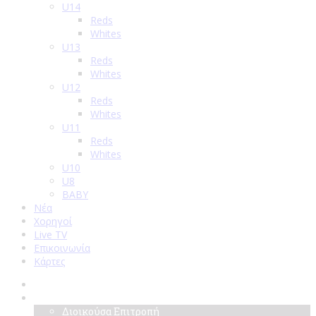
U14
Reds
Whites
U13
Reds
Whites
U12
Reds
Whites
U11
Reds
Whites
U10
U8
BABY
Νέα
Χορηγοί
Live TV
Επικοινωνία
Κάρτες
Αρχική
Σύλλογος
Διοικούσα Επιτροπή