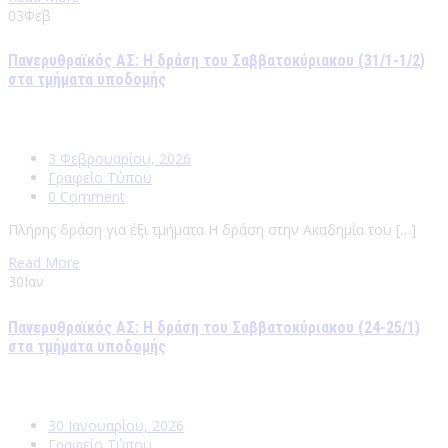
03
Φεβ
Πανερυθραϊκός ΑΣ: Η δράση του Σαββατοκύριακου (31/1-1/2)
στα τμήματα υποδομής
3 Φεβρουαρίου, 2026
Γραφείο Τύπου
0 Comment
Πλήρης δράση για έξι τμήματα Η δράση στην Ακαδημία του […]
Read More
30
Ιαν
Πανερυθραϊκός ΑΣ: Η δράση του Σαββατοκύριακου (24-25/1)
στα τμήματα υποδομής
30 Ιανουαρίου, 2026
Γραφείο Τύπου