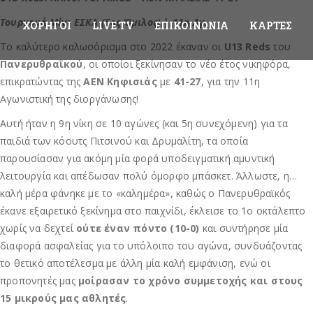
Τουρνουά Μίνι ΕΣΚΑ (5ος Όμιλος) | 11η Αγ.
ΧΟΡΗΓΟΊ
LIVE TV
ΕΠΙΚΟΙΝΩΝΊΑ
ΚΆΡΤΕΣ
Το καλύτερο καλωσόρισμα στο 2022 έκαναν οι
U13 Reds
του
Πανερυθραϊκού
, οι οποίοι ξεκίνησαν το νέο έτος νικηφόρα,
επικρατώντας της
ΑΕΝ Κηφισιάς
με
41-27
, για την 11η
Αγωνιστική της διοργάνωσης!
Αυτή ήταν η 9η νίκη σε 10 αγώνες (και 5η συνεχόμενη) για τα
παιδιά των κόουτς Πιτσινού και Δρυμαλίτη, τα οποία
παρουσίασαν για ακόμη μία φορά υποδειγματική αμυντική
λειτουργία και απέδωσαν πολύ όμορφο μπάσκετ. Άλλωστε, η…
καλή μέρα φάνηκε με το «καλημέρα», καθώς ο Πανερυθραϊκός
έκανε εξαιρετικό ξεκίνημα στο παιχνίδι, έκλεισε το 1ο οκτάλεπτο
χωρίς να δεχτεί
ούτε έναν πόντο (10-0)
και συντήρησε μία
διαφορά ασφαλείας για το υπόλοιπο του αγώνα, συνδυάζοντας
το θετικό αποτέλεσμα με άλλη μία καλή εμφάνιση, ενώ οι
προπονητές μας
μοίρασαν το χρόνο συμμετοχής και στους
15 μικρούς μας αθλητές
.