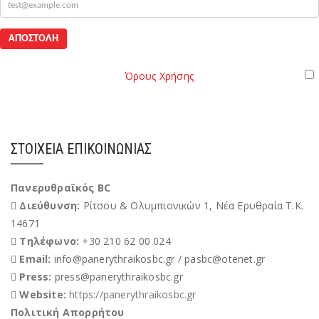
Όροι
Παρακαλώ διαβάστε τους
Όρους Χρήσης
της Ιστοσελίδας.
Χρήσης
Έχω διαβάσει και αποδέχομαι του Όρους Χρήσης
ΣΤΟΙΧΕΊΑ ΕΠΙΚΟΙΝΩΝΊΑΣ
Πανερυθραϊκός BC
Διεύθυνση:
Ρίτσου & Ολυμπιονικών 1, Νέα Ερυθραία Τ.Κ.
14671
Τηλέφωνο:
+30 210 62 00 024
Email:
info@panerythraikosbc.gr / pasbc@otenet.gr
Press:
press@panerythraikosbc.gr
Website:
https://panerythraikosbc.gr
Πολιτική Απορρήτου