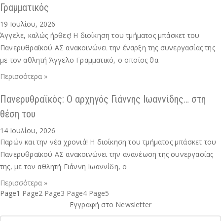
Γραμματικός
19 Ιουλίου, 2026
Άγγελε, καλώς ήρθες! Η διοίκηση του τμήματος μπάσκετ του
Πανερυθραϊκού ΑΣ ανακοινώνει την έναρξη της συνεργασίας της
με τον αθλητή Άγγελο Γραμματικό, ο οποίος θα
Περισσότερα »
Πανερυθραϊκός: Ο αρχηγός Γιάννης Ιωαννίδης… στη
θέση του
14 Ιουλίου, 2026
Παρών και την νέα χρονιά! Η διοίκηση του τμήματος μπάσκετ του
Πανερυθραϊκού ΑΣ ανακοινώνει την ανανέωση της συνεργασίας
της, με τον αθλητή Γιάννη Ιωαννίδη, ο
Περισσότερα »
Page
1
Page
2
Page
3
Page
4
Page
5
Εγγραφή στο Newsletter
mail