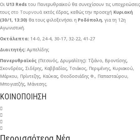
Οι
U13 Reds
του Πανερυθραϊκού θα συνεχίσουν τις υποχρεώσεις
τους
στο Τουρνουά
εκτός έδρας, καθώς την προσεχή
Κυριακή
(30/1, 13:30)
θα τους φιλοξενήσει η
Ροδόπολη
, για τη 12η
Αγωνιστική.
Οκτάλεπτα:
14-0, 24-4, 30-17, 32-22, 41-27
Διαιτητής:
Αμπελίδης
Πανερυθραϊκός
(Πιτσινός, Δρυμαλίτης): Τζιάνο, Βροντίσης,
Σκονδρέας, Σιδέρης, Καββαδίας, Τσιάκος, Περιμένης, Κυριακού,
Μάρκου, Πρίντεζης, Καύκας, Θεοδοσιάδης Φ., Παπασταύρου,
Μπογιατζής, Μάνεσης.
ΚΟΙΝΟΠΟΙΗΣΗ
Περρισσότερα Νέα