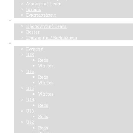
Διοικητικό Τeam
Ιστορία
Εγκαταστάσεις
Ομάδα
Προπονητικό Team
Roster
Πρόγραμμα / Βαθμολογία
Ακαδημίες
Εγγραφή
U18
Reds
Whites
U16
Reds
Whites
U15
Whites
U14
Reds
U13
Reds
U12
Reds