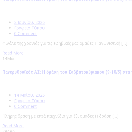
2 Ιουνίου, 2026
Γραφείο Τύπου
0 Comment
Φινάλε της χρονιάς για τις εφηβικές μας ομάδες Η αγωνιστική […]
Read More
14
Μάι
Πανερυθραϊκός ΑΣ: Η δράση του Σαββατοκύριακου (9-10/5) στα
14 Μαΐου, 2026
Γραφείο Τύπου
0 Comment
Πλήρης δράση με επτά παιχνίδια για έξι ομάδες Η δράση […]
Read More
29
Απρ