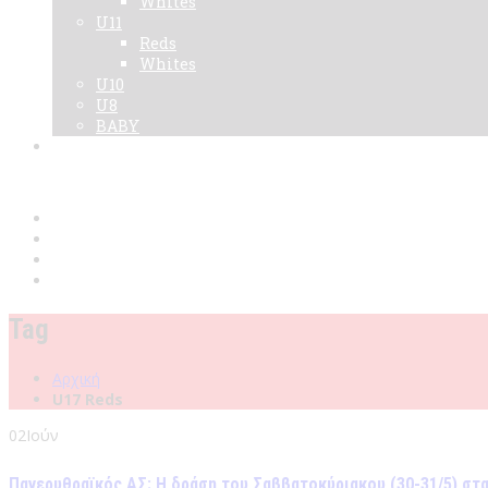
Whites
U11
Reds
Whites
U10
U8
BABY
Νεα
Χορηγοί
Live TV
Επικοινωνία
Κάρτες
Tag
Αρχική
U17 Reds
02
Ιούν
Πανερυθραϊκός ΑΣ: Η δράση του Σαββατοκύριακου (30-31/5) στ