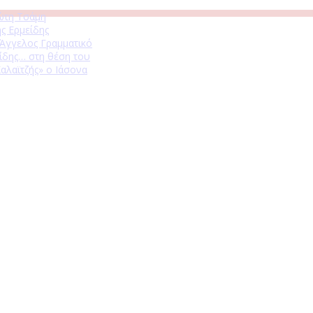
ώτη Τσάμη
ς Ερμείδης
 Άγγελος Γραμματικό
ίδης… στη θέση του
αλαϊτζής» ο Ιάσονα