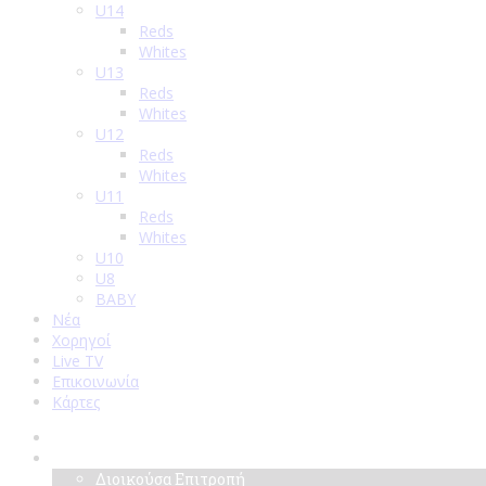
U14
Reds
Whites
U13
Reds
Whites
U12
Reds
Whites
U11
Reds
Whites
U10
U8
BABY
Νέα
Χορηγοί
Live TV
Επικοινωνία
Κάρτες
Αρχική
Σύλλογος
Διοικούσα Επιτροπή