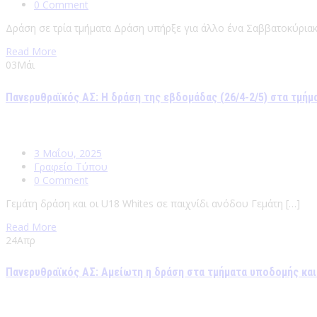
0 Comment
Δράση σε τρία τμήματα Δράση υπήρξε για άλλο ένα Σαββατοκύριακ
Read More
03
Μάι
Πανερυθραϊκός ΑΣ: Η δράση της εβδομάδας (26/4-2/5) στα τμή
3 Μαΐου, 2025
Γραφείο Τύπου
0 Comment
Γεμάτη δράση και οι U18 Whites σε παιχνίδι ανόδου Γεμάτη […]
Read More
24
Απρ
Πανερυθραϊκός ΑΣ: Αμείωτη η δράση στα τμήματα υποδομής και