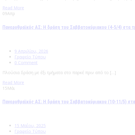
Read More
09
Απρ
Πανερυθραϊκός ΑΣ: Η δράση του Σαββατοκύριακου (4-5/4) στα 
9 Απριλίου, 2026
Γραφείο Τύπου
0 Comment
Πλούσια δράση με έξι τμήματα στο παρκέ πριν από το […]
Read More
15
Μάι
Πανερυθραϊκός ΑΣ: Η δράση του Σαββατοκύριακου (10-11/5) στ
15 Μαΐου, 2025
Γραφείο Τύπου