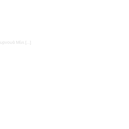
ρνουά Μίνι […]