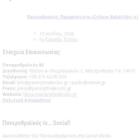
Πανερυθραϊκός: Παραμένει στο «Στέλιος Καλαϊτζής» 
13 Ιουλίου, 2026
by
Γραφείο Τύπου
Στοιχεία Επικοινωνίας
Πανερυθραϊκός BC
Διεύθυνση:
Ρίτσου & Ολυμπιονικών 1, Νέα Ερυθραία Τ.Κ. 14671
Τηλέφωνο:
+30 210 62 00 024
Email:
info@panerythraikosbc.gr / pasbc@otenet.gr
Press:
press@panerythraikosbc.gr
Website:
https://panerythraikosbc.gr
Πολιτική Απορρήτου
Πανερυθραϊκός is… Social!
Ακολουθήστε τον Πανερυθραϊκό και στα Social Media