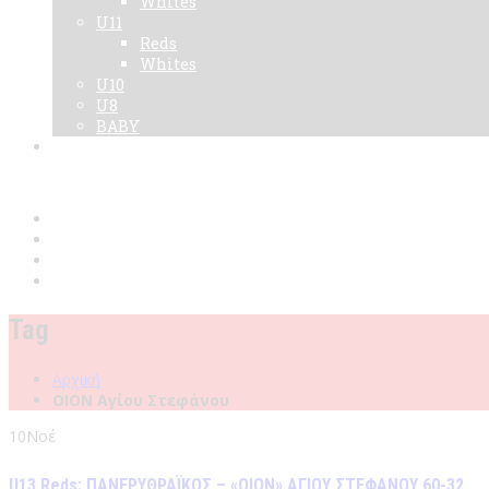
Whites
U11
Reds
Whites
U10
U8
BABY
Νεα
Χορηγοί
Live TV
Επικοινωνία
Κάρτες
Tag
Αρχική
ΟΙΟΝ Αγίου Στεφάνου
10
Νοέ
U13 Reds: ΠΑΝΕΡΥΘΡΑΪΚΟΣ – «ΟΙΟΝ» ΑΓΙΟΥ ΣΤΕΦΑΝΟΥ 60-32