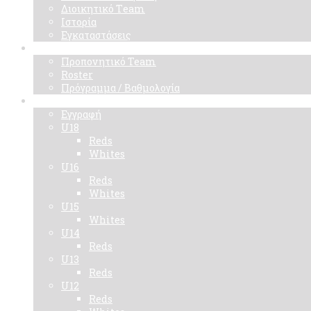
Διοικητικό Τeam
Ιστορία
Εγκαταστάσεις
Ομάδα
Προπονητικό Team
Roster
Πρόγραμμα / Βαθμολογία
Ακαδημίες
Εγγραφή
U18
Reds
Whites
U16
Reds
Whites
U15
Whites
U14
Reds
U13
Reds
U12
Reds