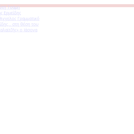
ώτη Τσάμη
ς Ερμείδης
 Άγγελος Γραμματικό
ίδης… στη θέση του
αλαϊτζής» ο Ιάσονα