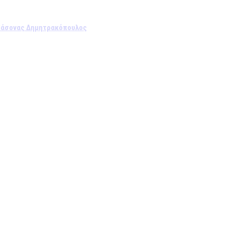
ο Ιάσονας Δημητρακόπουλος