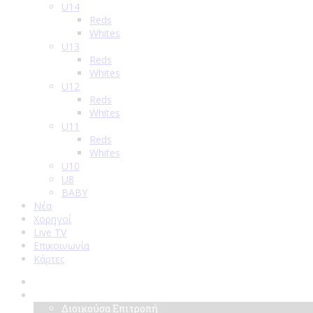
U14
Reds
Whites
U13
Reds
Whites
U12
Reds
Whites
U11
Reds
Whites
U10
U8
BABY
Νέα
Χορηγοί
Live TV
Επικοινωνία
Κάρτες
Αρχική
Σύλλογος
Διοικούσα Επιτροπή