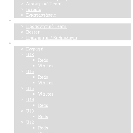
Διοικητικό Τeam
Ιστορία
Εγκαταστάσεις
Ομάδα
Προπονητικό Team
Roster
Πρόγραμμα / Βαθμολογία
Ακαδημίες
Εγγραφή
U18
Reds
Whites
U16
Reds
Whites
U15
Whites
U14
Reds
U13
Reds
U12
Reds