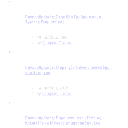
Πανερυθραϊκός: Στην Νέα Ερυθραία και ο
Άγγελος Γραμματικός
19 Ιουλίου, 2026
by
Γραφείο Τύπου
Πανερυθραϊκός: Ο αρχηγός Γιάννης Ιωαννίδης…
στη θέση του
14 Ιουλίου, 2026
by
Γραφείο Τύπου
Πανερυθραϊκός: Παραμένει στο «Στέλιος
Καλαϊτζής» ο Ιάσονας Δημητρακόπουλος