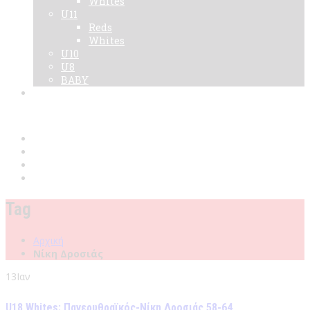
Whites
U11
Reds
Whites
U10
U8
BABY
Νεα
Χορηγοί
Live TV
Επικοινωνία
Κάρτες
Tag
Αρχική
Νίκη Δροσιάς
13
Ιαν
U18 Whites: Πανερυθραϊκός-Νίκη Δροσιάς 58-64