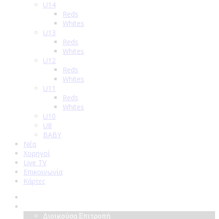
U14
Reds
Whites
U13
Reds
Whites
U12
Reds
Whites
U11
Reds
Whites
U10
U8
BABY
Νέα
Χορηγοί
Live TV
Επικοινωνία
Κάρτες
Αρχική
Σύλλογος
Διοικούσα Επιτροπή