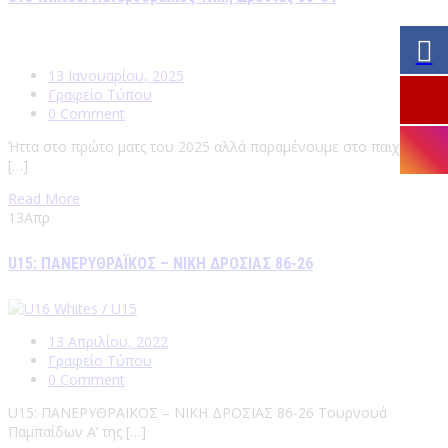
13 Ιανουαρίου, 2025
Γραφείο Τύπου
0 Comment
Ήττα στο πρώτο ματς του 2025 αλλά παραμένουμε στο παιχνίδι
[…]
Read More
13
Απρ
U15: ΠΑΝΕΡΥΘΡΑΪΚΟΣ – ΝΙΚΗ ΔΡΟΣΙΑΣ 86-26
13 Απριλίου, 2022
Γραφείο Τύπου
0 Comment
U15: ΠΑΝΕΡΥΘΡΑΪΚΟΣ – ΝΙΚΗ ΔΡΟΣΙΑΣ 86-26 Τουρνουά
Παμπαίδων Α’ της […]