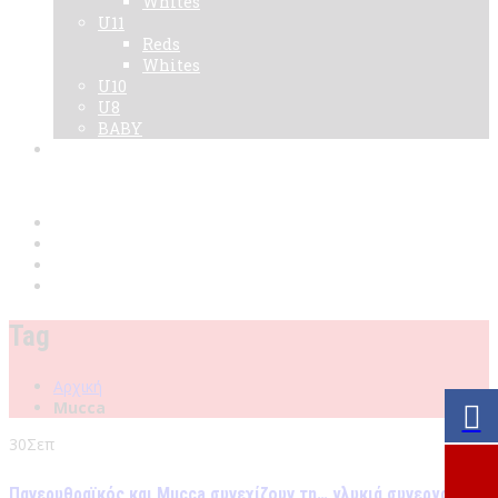
Whites
U11
Reds
Whites
U10
U8
BABY
Νεα
Χορηγοί
Live TV
Επικοινωνία
Κάρτες
Tag
Αρχική
Mucca
30
Σεπ
Πανερυθραϊκός και Mucca συνεχίζουν τη… γλυκιά συνεργασία