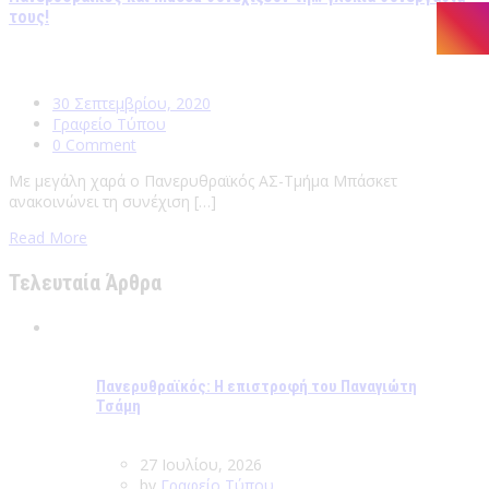
τους!
30 Σεπτεμβρίου, 2020
Γραφείο Τύπου
0 Comment
Με μεγάλη χαρά ο Πανερυθραϊκός ΑΣ-Τμήμα Μπάσκετ
ανακοινώνει τη συνέχιση […]
Read More
Τελευταία Άρθρα
Πανερυθραϊκός: Η επιστροφή του Παναγιώτη
Τσάμη
27 Ιουλίου, 2026
by
Γραφείο Τύπου