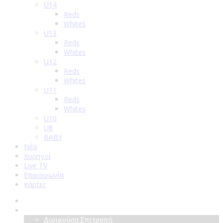
U14
Reds
Whites
U13
Reds
Whites
U12
Reds
Whites
U11
Reds
Whites
U10
U8
BABY
Νέα
Χορηγοί
Live TV
Επικοινωνία
Κάρτες
Αρχική
Σύλλογος
Διοικούσα Επιτροπή