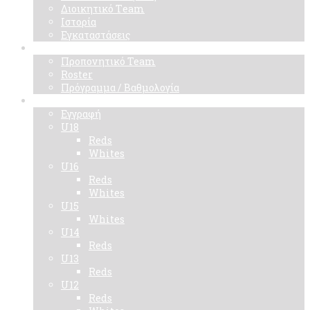
Διοικητικό Τeam
Ιστορία
Εγκαταστάσεις
Ομάδα
Προπονητικό Team
Roster
Πρόγραμμα / Βαθμολογία
Ακαδημίες
Εγγραφή
U18
Reds
Whites
U16
Reds
Whites
U15
Whites
U14
Reds
U13
Reds
U12
Reds