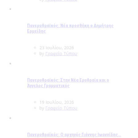
Πανερυθραϊκός: Νέα προσθήκη ο Δημήτρης
Ερμείδης
23 Ιουλίου, 2026
by
Γραφείο Τύπου
Πανερυθραϊκός: Στην Νέα Ερυθραία και ο
Άγγελος Γραμματικός
19 Ιουλίου, 2026
by
Γραφείο Τύπου
Πανερυθραϊκός: Ο αρχηγός Γιάννης Ιωαννίδης…