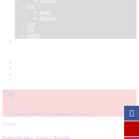
Whites
U11
Reds
Whites
U10
U8
BABY
Νεα
Χορηγοί
Live TV
Επικοινωνία
Κάρτες
Tag
Αρχική
International Day Against Racism
21
Μαρ
Panerythraikos Against Racism!