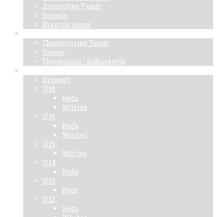
Διοικητικό Τeam
Ιστορία
Εγκαταστάσεις
Ομάδα
Προπονητικό Team
Roster
Πρόγραμμα / Βαθμολογία
Ακαδημίες
Εγγραφή
U18
Reds
Whites
U16
Reds
Whites
U15
Whites
U14
Reds
U13
Reds
U12
Reds