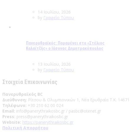
14 Ιουλίου, 2026
by
Γραφείο Τύπου
Πανερυθραϊκός: Παραμένει στο «Στέλιος
Καλαϊτζής» ο Ιάσονας Δημητρακόπουλος
13 Ιουλίου, 2026
by
Γραφείο Τύπου
Στοιχεία Επικοινωνίας
Πανερυθραϊκός BC
Διεύθυνση:
Ρίτσου & Ολυμπιονικών 1, Νέα Ερυθραία Τ.Κ. 14671
Τηλέφωνο:
+30 210 62 00 024
Email:
info@panerythraikosbc.gr / pasbc@otenet.gr
Press:
press@panerythraikosbc.gr
Website:
https://panerythraikosbc.gr
Πολιτική Απορρήτου