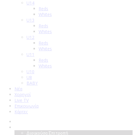
U14
Reds
Whites
U13
Reds
Whites
U12
Reds
Whites
U11
Reds
Whites
U10
U8
BABY
Νέα
Χορηγοί
Live TV
Επικοινωνία
Κάρτες
Αρχική
Σύλλογος
Διοικούσα Επιτροπή