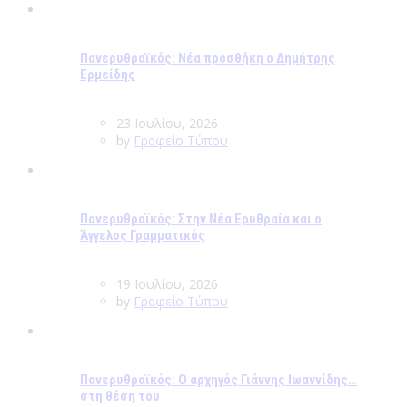
Πανερυθραϊκός: Νέα προσθήκη ο Δημήτρης
Ερμείδης
23 Ιουλίου, 2026
by
Γραφείο Τύπου
Πανερυθραϊκός: Στην Νέα Ερυθραία και ο
Άγγελος Γραμματικός
19 Ιουλίου, 2026
by
Γραφείο Τύπου
Πανερυθραϊκός: Ο αρχηγός Γιάννης Ιωαννίδης…
στη θέση του