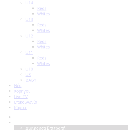
U14
Reds
Whites
U13
Reds
Whites
U12
Reds
Whites
U11
Reds
Whites
U10
U8
BABY
Νέα
Χορηγοί
Live TV
Επικοινωνία
Κάρτες
Αρχική
Σύλλογος
Διοικούσα Επιτροπή