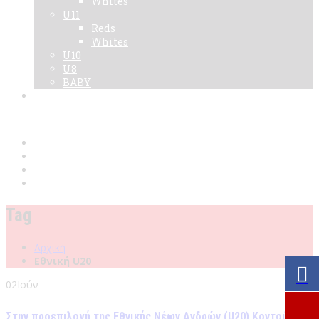
Whites
U11
Reds
Whites
U10
U8
BABY
Νεα
Χορηγοί
Live TV
Επικοινωνία
Κάρτες
Tag
Αρχική
Εθνική U20
02
Ιούν
Στην προεπιλογή της Εθνικής Νέων Ανδρών (U20) Κοντούδης,