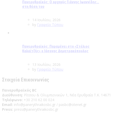
Πανερυθραϊκός: Ο αρχηγός Γιάννης Ιωαννίδης…
στη θέση του
14 Ιουλίου, 2026
by
Γραφείο Τύπου
Πανερυθραϊκός: Παραμένει στο «Στέλιος
Καλαϊτζής» ο Ιάσονας Δημητρακόπουλος
13 Ιουλίου, 2026
by
Γραφείο Τύπου
Στοιχεία Επικοινωνίας
Πανερυθραϊκός BC
Διεύθυνση:
Ρίτσου & Ολυμπιονικών 1, Νέα Ερυθραία Τ.Κ. 14671
Τηλέφωνο:
+30 210 62 00 024
Email:
info@panerythraikosbc.gr / pasbc@otenet.gr
Press:
press@panerythraikosbc.gr