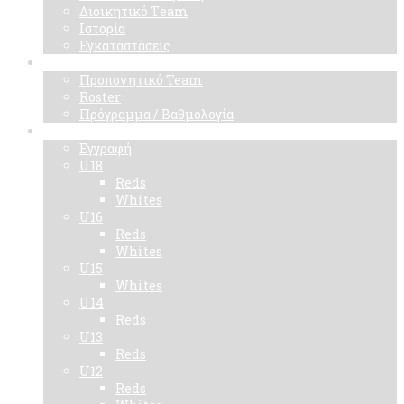
Διοικητικό Τeam
Ιστορία
Εγκαταστάσεις
Ομάδα
Προπονητικό Team
Roster
Πρόγραμμα / Βαθμολογία
Ακαδημίες
Εγγραφή
U18
Reds
Whites
U16
Reds
Whites
U15
Whites
U14
Reds
U13
Reds
U12
Reds