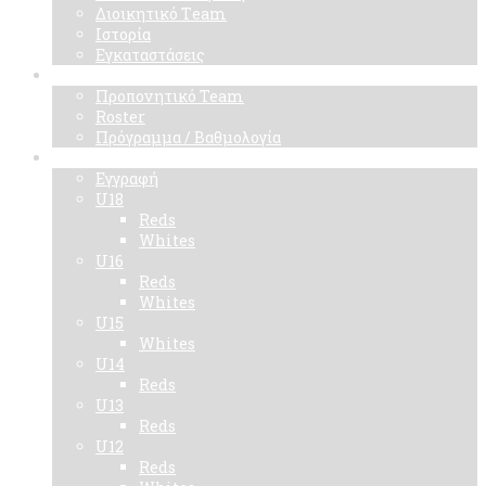
Διοικητικό Τeam
Ιστορία
Εγκαταστάσεις
Ομάδα
Προπονητικό Team
Roster
Πρόγραμμα / Βαθμολογία
Ακαδημίες
Εγγραφή
U18
Reds
Whites
U16
Reds
Whites
U15
Whites
U14
Reds
U13
Reds
U12
Reds