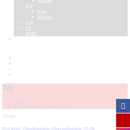
Whites
U11
Reds
Whites
U10
U8
BABY
Νεα
Χορηγοί
Live TV
Επικοινωνία
Κάρτες
Tag
Αρχική
Τελική Φάση Παίδων ΕΣΚΑ
28
Μαρ
U16 Reds: Παναθηναϊκός-Πανερυθραϊκός 71-38