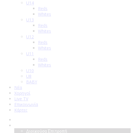
U14
Reds
Whites
U13
Reds
Whites
U12
Reds
Whites
U11
Reds
Whites
U10
U8
BABY
Νέα
Χορηγοί
Live TV
Επικοινωνία
Κάρτες
Αρχική
Σύλλογος
Διοικούσα Επιτροπή