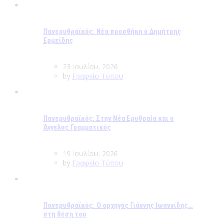
Πανερυθραϊκός: Νέα προσθήκη ο Δημήτρης
Ερμείδης
23 Ιουλίου, 2026
by
Γραφείο Τύπου
Πανερυθραϊκός: Στην Νέα Ερυθραία και ο
Άγγελος Γραμματικός
19 Ιουλίου, 2026
by
Γραφείο Τύπου
Πανερυθραϊκός: Ο αρχηγός Γιάννης Ιωαννίδης…
στη θέση του