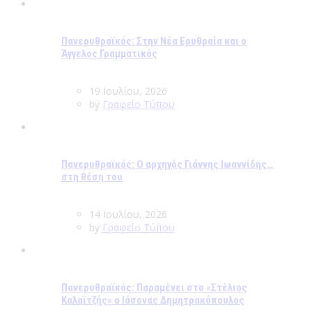
Πανερυθραϊκός: Στην Νέα Ερυθραία και ο
Άγγελος Γραμματικός
19 Ιουλίου, 2026
by
Γραφείο Τύπου
Πανερυθραϊκός: Ο αρχηγός Γιάννης Ιωαννίδης…
στη θέση του
14 Ιουλίου, 2026
by
Γραφείο Τύπου
Πανερυθραϊκός: Παραμένει στο «Στέλιος
Καλαϊτζής» ο Ιάσονας Δημητρακόπουλος