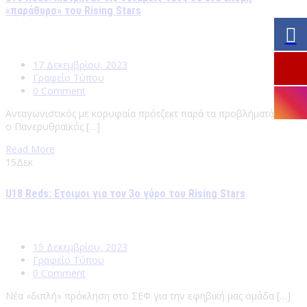
«παράθυρο» του Rising Stars
17 Δεκεμβρίου, 2023
Γραφείο Τύπου
0 Comment
Ανταγωνιστικός με κορυφαία πρότζεκτ παρά τα προβλήματά του
ο Πανερυθραϊκός […]
Read More
15
Δεκ
U18 Reds: Ετοιμοι για τον 3ο γύρο του Rising Stars
15 Δεκεμβρίου, 2023
Γραφείο Τύπου
0 Comment
Νέα «διπλή» πρόκληση στο ΣΕΦ για την εφηβική μας ομάδα […]