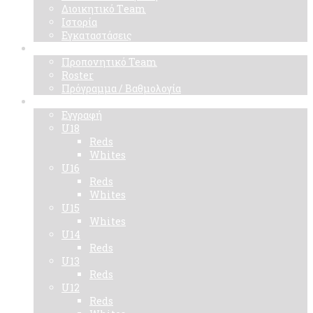
Διοικητικό Τeam
Ιστορία
Εγκαταστάσεις
Ομάδα
Προπονητικό Team
Roster
Πρόγραμμα / Βαθμολογία
Ακαδημίες
Εγγραφή
U18
Reds
Whites
U16
Reds
Whites
U15
Whites
U14
Reds
U13
Reds
U12
Reds