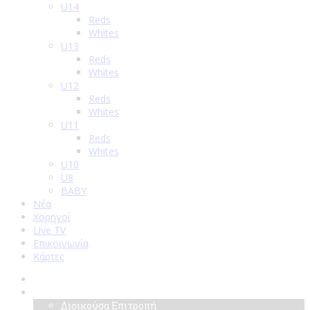
U14
Reds
Whites
U13
Reds
Whites
U12
Reds
Whites
U11
Reds
Whites
U10
U8
BABY
Νέα
Χορηγοί
Live TV
Επικοινωνία
Κάρτες
Αρχική
Σύλλογος
Διοικούσα Επιτροπή