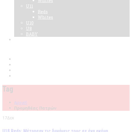
Whites
U11
Reds
Whites
U10
U8
BABY
Νεα
Χορηγοί
Live TV
Επικοινωνία
Κάρτες
Tag
Αρχική
Προμηθέας Πατρών
17
Δεκ
U18 Reds: Μέτρησαν τις δυνάμεις τους σε ένα ακόμη