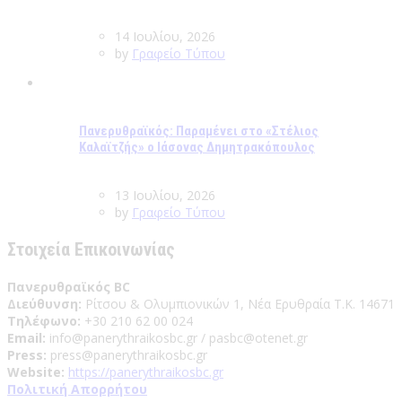
14 Ιουλίου, 2026
by
Γραφείο Τύπου
Πανερυθραϊκός: Παραμένει στο «Στέλιος
Καλαϊτζής» ο Ιάσονας Δημητρακόπουλος
13 Ιουλίου, 2026
by
Γραφείο Τύπου
Στοιχεία Επικοινωνίας
Πανερυθραϊκός BC
Διεύθυνση:
Ρίτσου & Ολυμπιονικών 1, Νέα Ερυθραία Τ.Κ. 14671
Τηλέφωνο:
+30 210 62 00 024
Email:
info@panerythraikosbc.gr / pasbc@otenet.gr
Press:
press@panerythraikosbc.gr
Website:
https://panerythraikosbc.gr
Πολιτική Απορρήτου