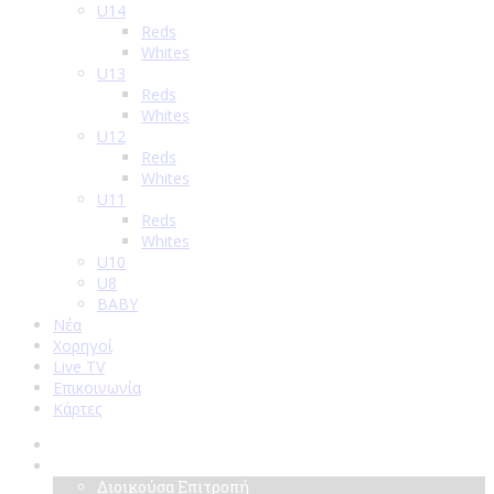
U14
Reds
Whites
U13
Reds
Whites
U12
Reds
Whites
U11
Reds
Whites
U10
U8
BABY
Νέα
Χορηγοί
Live TV
Επικοινωνία
Κάρτες
Αρχική
Σύλλογος
Διοικούσα Επιτροπή