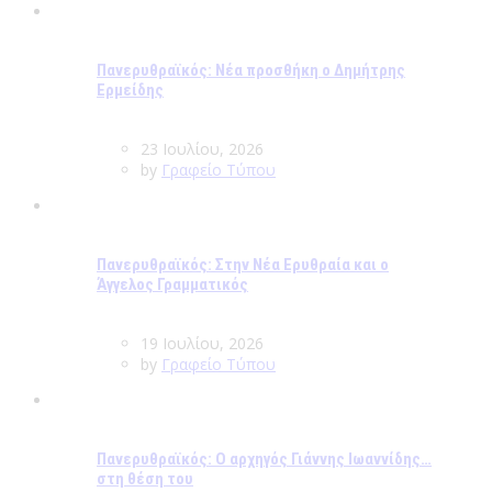
Πανερυθραϊκός: Νέα προσθήκη ο Δημήτρης
Ερμείδης
23 Ιουλίου, 2026
by
Γραφείο Τύπου
Πανερυθραϊκός: Στην Νέα Ερυθραία και ο
Άγγελος Γραμματικός
19 Ιουλίου, 2026
by
Γραφείο Τύπου
Πανερυθραϊκός: Ο αρχηγός Γιάννης Ιωαννίδης…
στη θέση του