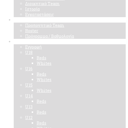
Διοικητικό Τeam
Ιστορία
Εγκαταστάσεις
Ομάδα
Προπονητικό Team
Roster
Πρόγραμμα / Βαθμολογία
Ακαδημίες
Εγγραφή
U18
Reds
Whites
U16
Reds
Whites
U15
Whites
U14
Reds
U13
Reds
U12
Reds