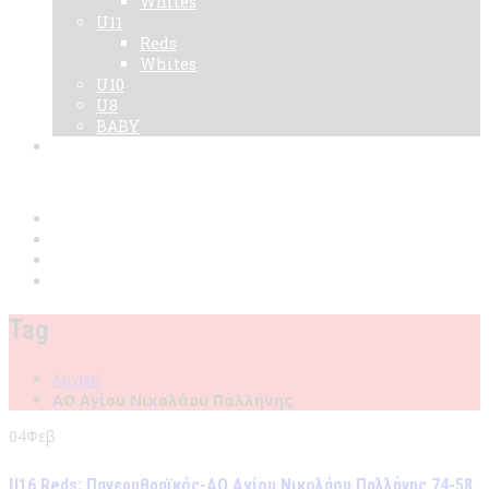
Whites
U11
Reds
Whites
U10
U8
BABY
Νεα
Χορηγοί
Live TV
Επικοινωνία
Κάρτες
Tag
Αρχική
ΑΟ Αγίου Νικολάου Παλλήνης
04
Φεβ
U16 Reds: Πανερυθραϊκός-ΑΟ Αγίου Νικολάου Παλλήνης 74-58