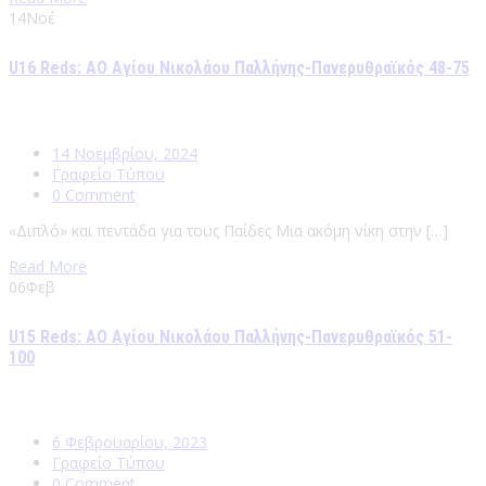
14
Νοέ
U16 Reds: ΑΟ Αγίου Νικολάου Παλλήνης-Πανερυθραϊκός 48-75
14 Νοεμβρίου, 2024
Γραφείο Τύπου
0 Comment
«Διπλό» και πεντάδα για τους Παίδες Μια ακόμη νίκη στην […]
Read More
06
Φεβ
U15 Reds: ΑΟ Αγίου Νικολάου Παλλήνης-Πανερυθραϊκός 51-
100
6 Φεβρουαρίου, 2023
Γραφείο Τύπου
0 Comment