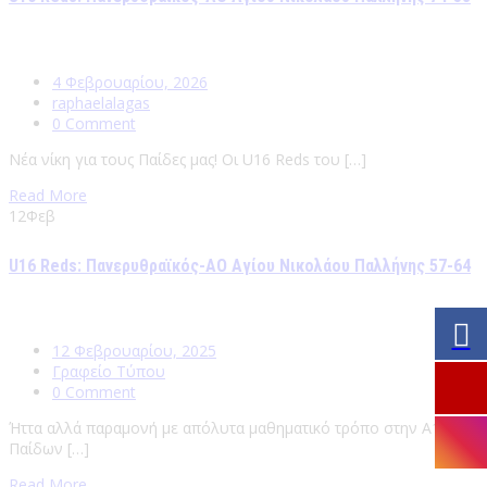
4 Φεβρουαρίου, 2026
raphaelalagas
0 Comment
Νέα νίκη για τους Παίδες μας! Οι U16 Reds του […]
Read More
12
Φεβ
U16 Reds: Πανερυθραϊκός-ΑΟ Αγίου Νικολάου Παλλήνης 57-64
12 Φεβρουαρίου, 2025
Γραφείο Τύπου
0 Comment
Ήττα αλλά παραμονή με απόλυτα μαθηματικό τρόπο στην Α1
Παίδων […]
Read More