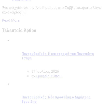
Ένα παιχνίδι για την Ακαδημία μας στο Σαββατοκύριακο λόγω
κακοκαιρίας […]
Read More
Τελευταία Άρθρα
Πανερυθραϊκός: Η επιστροφή του Παναγιώτη
Τσάμη
27 Ιουλίου, 2026
by
Γραφείο Τύπου
Πανερυθραϊκός: Νέα προσθήκη ο Δημήτρης
Ερμείδης