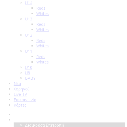
U14
Reds
Whites
U13
Reds
Whites
U12
Reds
Whites
U11
Reds
Whites
U10
U8
BABY
Νέα
Χορηγοί
Live TV
Επικοινωνία
Κάρτες
Αρχική
Σύλλογος
Διοικούσα Επιτροπή