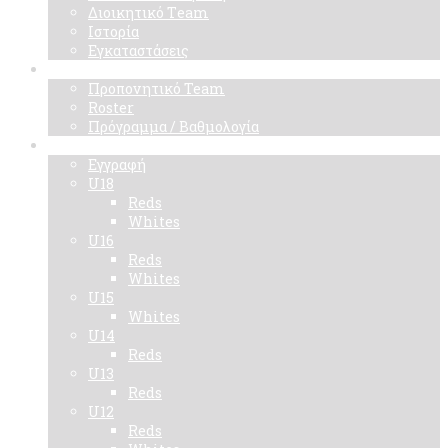
Διοικητικό Τeam
Ιστορία
Εγκαταστάσεις
Ομάδα
Προπονητικό Team
Roster
Πρόγραμμα / Βαθμολογία
Ακαδημίες
Εγγραφή
U18
Reds
Whites
U16
Reds
Whites
U15
Whites
U14
Reds
U13
Reds
U12
Reds