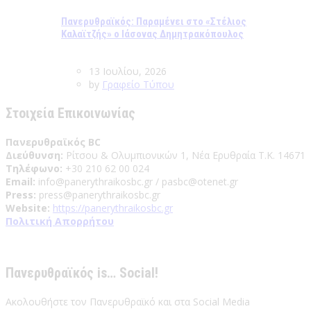
Πανερυθραϊκός: Παραμένει στο «Στέλιος
Καλαϊτζής» ο Ιάσονας Δημητρακόπουλος
13 Ιουλίου, 2026
by
Γραφείο Τύπου
Στοιχεία Επικοινωνίας
Πανερυθραϊκός BC
Διεύθυνση:
Ρίτσου & Ολυμπιονικών 1, Νέα Ερυθραία Τ.Κ. 14671
Τηλέφωνο:
+30 210 62 00 024
Email:
info@panerythraikosbc.gr / pasbc@otenet.gr
Press:
press@panerythraikosbc.gr
Website:
https://panerythraikosbc.gr
Πολιτική Απορρήτου
Πανερυθραϊκός is… Social!
Ακολουθήστε τον Πανερυθραϊκό και στα Social Media