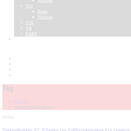
Whites
U11
Reds
Whites
U10
U8
BABY
Νεα
Χορηγοί
Live TV
Επικοινωνία
Κάρτες
Tag
Αρχική
Ίκαρος Καλλιθέας
06
Δεκ
Πανερυθραϊκός ΑΣ: Η δράση του Σαββατοκύριακου στα τμήματα