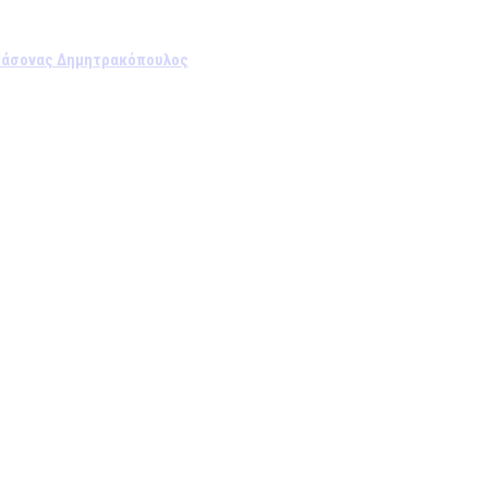
ο Ιάσονας Δημητρακόπουλος