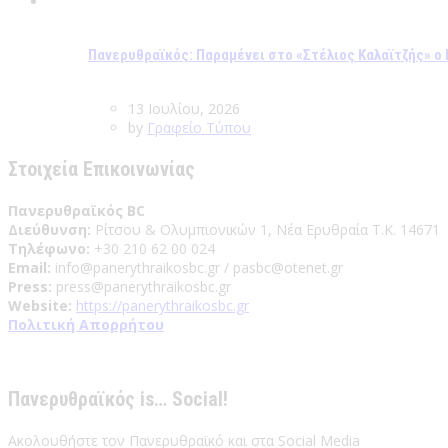
Πανερυθραϊκός: Παραμένει στο «Στέλιος Καλαϊτζής» 
13 Ιουλίου, 2026
by
Γραφείο Τύπου
Στοιχεία Επικοινωνίας
Πανερυθραϊκός BC
Διεύθυνση:
Ρίτσου & Ολυμπιονικών 1, Νέα Ερυθραία Τ.Κ. 14671
Τηλέφωνο:
+30 210 62 00 024
Email:
info@panerythraikosbc.gr / pasbc@otenet.gr
Press:
press@panerythraikosbc.gr
Website:
https://panerythraikosbc.gr
Πολιτική Απορρήτου
Πανερυθραϊκός is… Social!
Ακολουθήστε τον Πανερυθραϊκό και στα Social Media