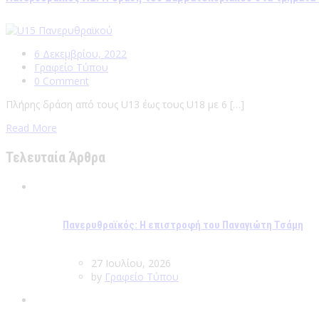
6 Δεκεμβρίου, 2022
Γραφείο Τύπου
0 Comment
Πλήρης δράση από τους U13 έως τους U18 με 6 […]
Read More
Τελευταία Άρθρα
Πανερυθραϊκός: Η επιστροφή του Παναγιώτη Τσάμη
27 Ιουλίου, 2026
by
Γραφείο Τύπου