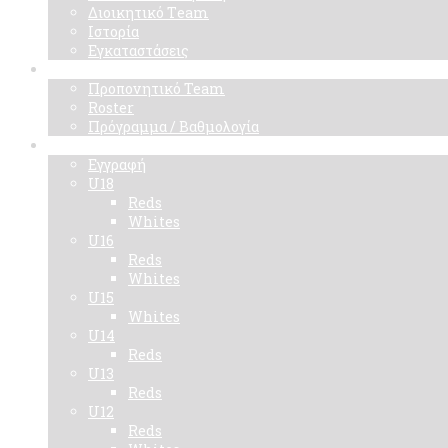
Διοικητικό Τeam
Ιστορία
Εγκαταστάσεις
Ομάδα
Προπονητικό Team
Roster
Πρόγραμμα / Βαθμολογία
Ακαδημίες
Εγγραφή
U18
Reds
Whites
U16
Reds
Whites
U15
Whites
U14
Reds
U13
Reds
U12
Reds