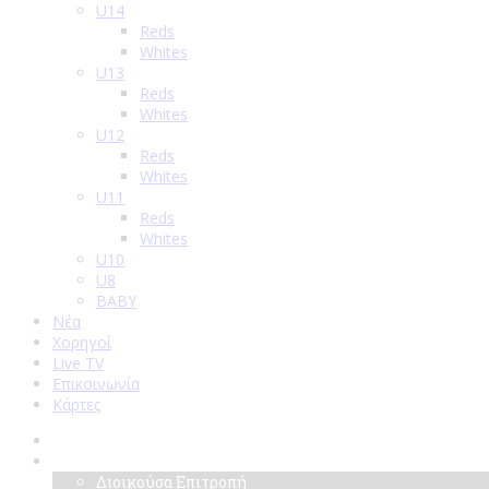
U14
Reds
Whites
U13
Reds
Whites
U12
Reds
Whites
U11
Reds
Whites
U10
U8
BABY
Νέα
Χορηγοί
Live TV
Επικοινωνία
Κάρτες
Αρχική
Σύλλογος
Διοικούσα Επιτροπή