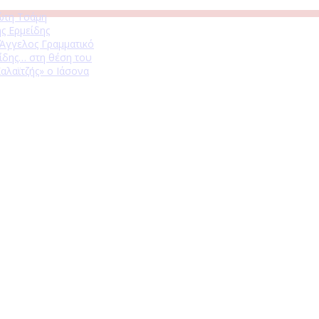
ώτη Τσάμη
ς Ερμείδης
 Άγγελος Γραμματικό
ίδης… στη θέση του
αλαϊτζής» ο Ιάσονα