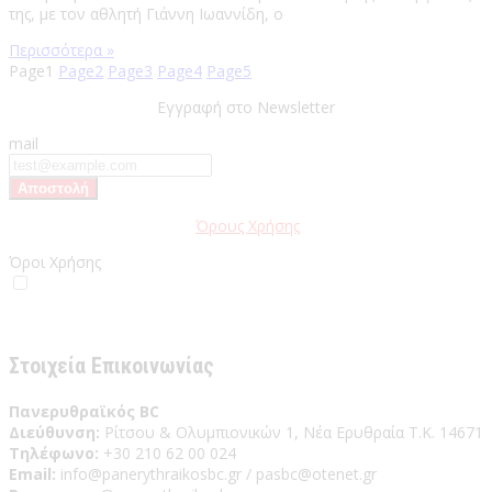
της, με τον αθλητή Γιάννη Ιωαννίδη, ο
Περισσότερα »
Page
1
Page
2
Page
3
Page
4
Page
5
Εγγραφή στο Newsletter
mail
Παρακαλώ διαβάστε τους
Όρους Χρήσης
της Ιστοσελίδας.
Όροι Χρήσης
Έχω διαβάσει και αποδέχομαι του Όρους Χρήσης
Στοιχεία Επικοινωνίας
Πανερυθραϊκός BC
Διεύθυνση:
Ρίτσου & Ολυμπιονικών 1, Νέα Ερυθραία Τ.Κ. 14671
Τηλέφωνο:
+30 210 62 00 024
Email:
info@panerythraikosbc.gr / pasbc@otenet.gr