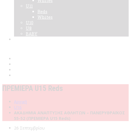
Whites
U11
Reds
Whites
U10
U8
BABY
Νεα
Χορηγοί
Live TV
Επικοινωνία
Κάρτες
ΠΡΕΜΙΕΡΑ U15 Reds
Αρχική
U16
ΑΚΑΔΗΜΙΑ ΑΝΑΠΤΥΞΗΣ ΑΘΛΗΤΩΝ – ΠΑΝΕΡΥΘΡΑΪΚΟΣ
55-52 (ΠΡΕΜΙΕΡΑ U15 Reds)
26 Σεπτεμβρίου