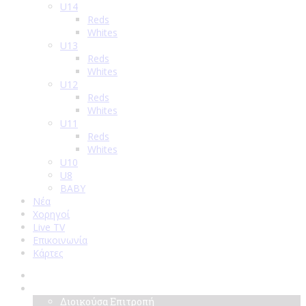
U14
Reds
Whites
U13
Reds
Whites
U12
Reds
Whites
U11
Reds
Whites
U10
U8
BABY
Νέα
Χορηγοί
Live TV
Επικοινωνία
Κάρτες
Αρχική
Σύλλογος
Διοικούσα Επιτροπή