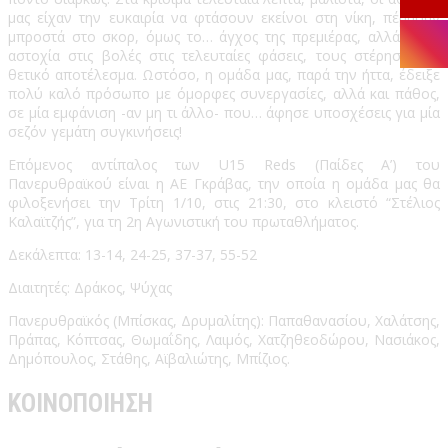
μας είχαν την ευκαιρία να φτάσουν εκείνοι στη νίκη, πέρασαν
μπροστά στο σκορ, όμως το… άγχος της πρεμιέρας, αλλά και η
αστοχία στις βολές στις τελευταίες φάσεις, τους στέρησαν το
θετικό αποτέλεσμα. Ωστόσο, η ομάδα μας, παρά την ήττα, έδειξε
πολύ καλό πρόσωπο με όμορφες συνεργασίες, αλλά και πάθος,
σε μία εμφάνιση -αν μη τι άλλο- που… άφησε υποσχέσεις για μία
σεζόν γεμάτη συγκινήσεις!
Επόμενος αντίπαλος των U15 Reds (Παίδες Α’) του
Πανερυθραϊκού είναι η ΑΕ Γκράβας, την οποία η ομάδα μας θα
φιλοξενήσει την Τρίτη 1/10, στις 21:30, στο κλειστό “Στέλιος
Καλαϊτζής”, για τη 2η Αγωνιστική του πρωταθλήματος.
Δεκάλεπτα: 13-14, 24-25, 37-37, 55-52
Διαιτητές: Δράκος, Ψύχας
Πανερυθραϊκός (Μπίσκας, Δρυμαλίτης): Παπαθανασίου, Χαλάτσης,
Πράπας, Κόπτσας, Θωμαΐδης, Λαιμός, Χατζηθεοδώρου, Νασιάκος,
Δημόπουλος, Στάθης, Αϊβαλιώτης, Μπίζιος.
ΚΟΙΝΟΠΟΙΗΣΗ