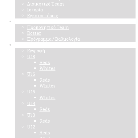
Διοικητικό Τeam
Ιστορία
Εγκαταστάσεις
Ομάδα
Προπονητικό Team
Roster
Πρόγραμμα / Βαθμολογία
Ακαδημίες
Εγγραφή
U18
Reds
Whites
U16
Reds
Whites
U15
Whites
U14
Reds
U13
Reds
U12
Reds