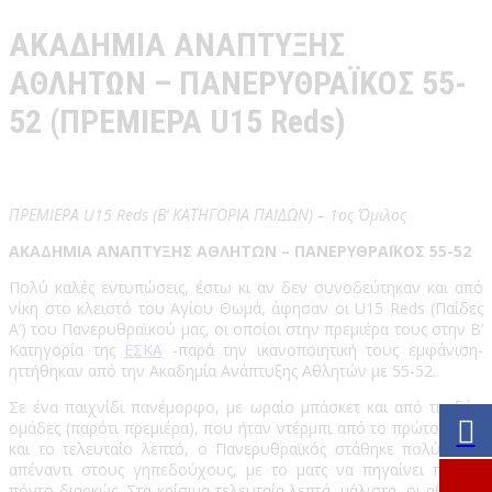
ΑΚΑΔΗΜΙΑ ΑΝΑΠΤΥΞΗΣ
ΑΘΛΗΤΩΝ – ΠΑΝΕΡΥΘΡΑΪΚΟΣ 55-
52 (ΠΡΕΜΙΕΡΑ U15 Reds)
ΠΡΕΜΙΕΡΑ U15 Reds (Β’ ΚΑΤΗΓΟΡΙΑ ΠΑΙΔΩΝ) – 1ος Όμιλος
ΑΚΑΔΗΜΙΑ ΑΝΑΠΤΥΞΗΣ ΑΘΛΗΤΩΝ – ΠΑΝΕΡΥΘΡΑΪΚΟΣ 55-52
Πολύ καλές εντυπώσεις, έστω κι αν δεν συνοδεύτηκαν και από
νίκη στο κλειστό του Αγίου Θωμά, άφησαν οι U15 Reds (Παίδες
Α’) του Πανερυθραϊκού μας, οι οποίοι στην πρεμιέρα τους στην Β’
Κατηγορία της
ΕΣΚΑ
-παρά την ικανοποιητική τους εμφάνιση-
ηττήθηκαν από την Ακαδημία Ανάπτυξης Αθλητών με 55-52.
Σε ένα παιχνίδι πανέμορφο, με ωραίο μπάσκετ και από τις δύο
ομάδες (παρότι πρεμιέρα), που ήταν ντέρμπι από το πρώτο μέχρι
και το τελευταίο λεπτό, ο Πανερυθραϊκός στάθηκε πολύ καλά
απέναντι στους γηπεδούχους, με το ματς να πηγαίνει πόντο-
πόντο διαρκώς. Στα κρίσιμα τελευταία λεπτά, μάλιστα, οι αθλητές