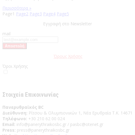
Περισσότερα »
Page
1
Page
2
Page
3
Page
4
Page
5
Εγγραφή στο Newsletter
mail
Παρακαλώ διαβάστε τους
Όρους Χρήσης
της Ιστοσελίδας.
Όροι Χρήσης
Έχω διαβάσει και αποδέχομαι του Όρους Χρήσης
Στοιχεία Επικοινωνίας
Πανερυθραϊκός BC
Διεύθυνση:
Ρίτσου & Ολυμπιονικών 1, Νέα Ερυθραία Τ.Κ. 14671
Τηλέφωνο:
+30 210 62 00 024
Email:
info@panerythraikosbc.gr / pasbc@otenet.gr
Press:
press@panerythraikosbc.gr