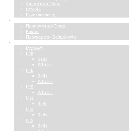
Διοικητικό Τeam
Ιστορία
Εγκαταστάσεις
Ομάδα
Προπονητικό Team
Roster
Πρόγραμμα / Βαθμολογία
Ακαδημίες
Εγγραφή
U18
Reds
Whites
U16
Reds
Whites
U15
Whites
U14
Reds
U13
Reds
U12
Reds