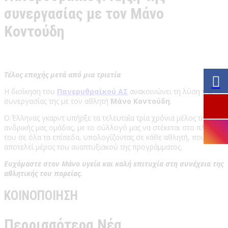
συνεργασίας με τον Μάνο
Κοντούδη
Τέλος εποχής μετά από μια τριετία
Η διοίκηση του
Πανερυθραϊκού ΑΣ
ανακοινώνει τη λύση της
συνεργασίας της με τον αθλητή
Μάνο Κοντούδη
.
Ο Έλληνας γκαρντ υπήρξε τα τελευταία τρία χρόνια μέλος της
ανδρικής μας ομάδας, με το σύλλογό μας να στέκεται στο πλευρό
του σε όλα τα επίπεδα, υπολογίζοντας σε κάθε αθλητή, που
αποτελεί μέρος του αναπτυξιακού της προγράμματος.
Ευχόμαστε στον Μάνο υγεία και καλή επιτυχία στη συνέχεια της
αθλητικής του πορείας.
ΚΟΙΝΟΠΟΙΗΣΗ
Περρισσότερα Νέα