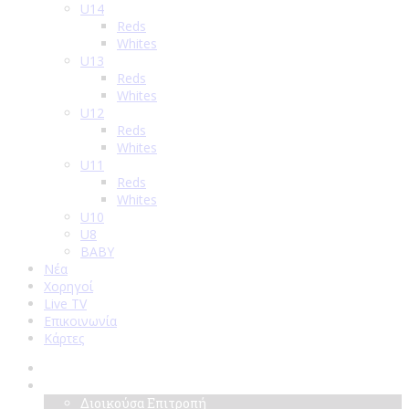
U14
Reds
Whites
U13
Reds
Whites
U12
Reds
Whites
U11
Reds
Whites
U10
U8
BABY
Νέα
Χορηγοί
Live TV
Επικοινωνία
Κάρτες
Αρχική
Σύλλογος
Διοικούσα Επιτροπή