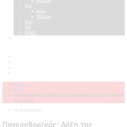
Whites
U11
Reds
Whites
U10
U8
BABY
Νεα
Χορηγοί
Live TV
Επικοινωνία
Κάρτες
Αρχική
Main
Πανερυθραϊκός: Λήξη της συνεργασίας με τον Μάνο
Κοντούδη
12 Αυγούστου
Πανερυθραϊκός: Λήξη της