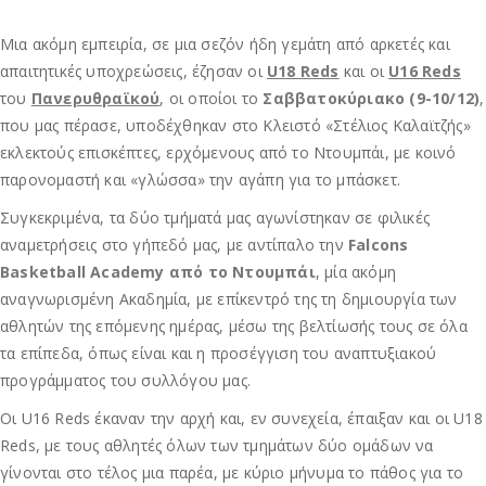
Μια ακόμη εμπειρία, σε μια σεζόν ήδη γεμάτη από αρκετές και
απαιτητικές υποχρεώσεις, έζησαν οι
U18 Reds
και οι
U16 Reds
του
Πανερυθραϊκού
, οι οποίοι το
Σαββατοκύριακο (9-10/12)
,
που μας πέρασε, υποδέχθηκαν στο Κλειστό «Στέλιος Καλαϊτζής»
εκλεκτούς επισκέπτες, ερχόμενους από το Ντουμπάι, με κοινό
παρονομαστή και «γλώσσα» την αγάπη για το μπάσκετ.
Συγκεκριμένα, τα δύο τμήματά μας αγωνίστηκαν σε φιλικές
αναμετρήσεις στο γήπεδό μας, με αντίπαλο την
Falcons
Basketball Academy από το Ντουμπάι
, μία ακόμη
αναγνωρισμένη Ακαδημία, με επίκεντρό της τη δημιουργία των
αθλητών της επόμενης ημέρας, μέσω της βελτίωσής τους σε όλα
τα επίπεδα, όπως είναι και η προσέγγιση του αναπτυξιακού
προγράμματος του συλλόγου μας.
Οι U16 Reds έκαναν την αρχή και, εν συνεχεία, έπαιξαν και οι U18
Reds, με τους αθλητές όλων των τμημάτων δύο ομάδων να
γίνονται στο τέλος μια παρέα, με κύριο μήνυμα το πάθος για το