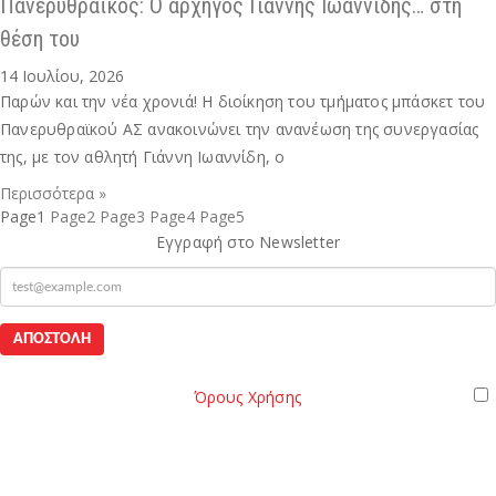
Πανερυθραϊκός: Ο αρχηγός Γιάννης Ιωαννίδης… στη
θέση του
14 Ιουλίου, 2026
Παρών και την νέα χρονιά! Η διοίκηση του τμήματος μπάσκετ του
Πανερυθραϊκού ΑΣ ανακοινώνει την ανανέωση της συνεργασίας
της, με τον αθλητή Γιάννη Ιωαννίδη, ο
Περισσότερα »
Page
1
Page
2
Page
3
Page
4
Page
5
Εγγραφή στο Newsletter
mail
Όροι
Παρακαλώ διαβάστε τους
Όρους Χρήσης
της Ιστοσελίδας.
Χρήσης
Έχω διαβάσει και αποδέχομαι του Όρους Χρήσης