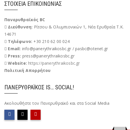
ΣΤΟΙΧΕΊΑ ΕΠΙΚΟΙΝΩΝΊΑΣ
Πανερυθραϊκός BC
Διεύθυνση:
Ρίτσου & Ολυμπιονικών 1, Νέα Ερυθραία Τ.Κ.
14671
Τηλέφωνο:
+30 210 62 00 024
Email:
info@panerythraikosbc.gr / pasbc@otenet.gr
Press:
press@panerythraikosbc.gr
Website:
https://panerythraikosbc.gr
Πολιτική Απορρήτου
ΠΑΝΕΡΥΘΡΑΪΚΌΣ IS… SOCIAL!
Ακολουθήστε τον Πανερυθραϊκό και στα Social Media