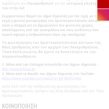
παράλληλα τον
Πανερυθραϊκό
για την
ιστορική επιστροφή
του στην Α2
!
Ευχαριστούμε θερμά τον Δήμο Κηφισιάς για την τιμή, με την
ευχή η φετινή φωταγώγηση του Χριστουγεννιάτικου Δέντρου να
είναι η απαρχή για να ξημερώσουν πιο φωτεινές ημέρες,
απαλλαγμένες από την ανασφάλεια και τους κινδύνους που
περνά σήμερα η Ανθρωπότητα λόγω της πανδημίας!
Τη φωταγώγηση του Χριστουγεννιάτικου Δέντρου της
Νέας Ερυθραίας από τον αρχηγό του Πανερυθραϊκού,
Τάσο Καλλιανιώτη, θα έχετε τη δυνατότητα να την
παρακολουθήσετε:
1.
Μέσα από την Επίσημη Ιστοσελίδα του Δήμου Κηφισιάς
–
http://www.kifissia.gr/
2.
Μέσα από το Κανάλι του Δήμου Κηφισιάς στο YouTube
–
https://www.youtube.com/watch?v=gjP7bNPmVeE
Δείτε ΕΔΩ LIVE την εκδήλωση της φωταγώγησης του
Χριστουγεννιάτικου Δέντρου της Νέας Ερυθραίας από τον Τάσο
Καλλιανιώτη:
ΚΟΙΝΟΠΟΙΗΣΗ