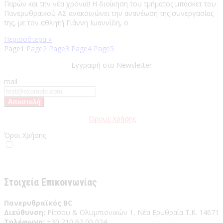
Παρών και την νέα χρονιά! Η διοίκηση του τμήματος μπάσκετ του
Πανερυθραϊκού ΑΣ ανακοινώνει την ανανέωση της συνεργασίας
της, με τον αθλητή Γιάννη Ιωαννίδη, ο
Περισσότερα »
Page
1
Page
2
Page
3
Page
4
Page
5
Εγγραφή στο Newsletter
mail
Παρακαλώ διαβάστε τους
Όρους Χρήσης
της Ιστοσελίδας.
Όροι Χρήσης
Έχω διαβάσει και αποδέχομαι του Όρους Χρήσης
Στοιχεία Επικοινωνίας
Πανερυθραϊκός BC
Διεύθυνση:
Ρίτσου & Ολυμπιονικών 1, Νέα Ερυθραία Τ.Κ. 14671
Τηλέφωνο:
+30 210 62 00 024