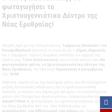
φωταγωγήσει το
Χριστουγεννιάτικο Δέντρο της
Νέας Ερυθραίας!
Μεγάλη τιμή για την Οικογένεια του
Τμήματος Μπάσκετ του
Πανερυθραϊκού
αποτελεί το γεγονός ότι ο
Δήμος Κηφισιάς
και ο Δήμαρχος Γιώργος Θωμάκος επέλεξαν τον αρχηγό της
ομάδας μας,
Τάσο Καλλιανιώτη
, για να είναι εκείνος που
θα
φωταγωγήσει φέτος το Χριστουγεννιάτικο Δέντρο της
Νέας Ερυθραίας
, την προσεχή
Παρασκευή 4 Δεκεμβρίου
,
στις
18:00
!
Μάλιστα, παρότι λόγω της πανδημίας φέτος δεν θα διεξαχθούν
μαζικές πολιτιστικές εκδηλώσεις για τη Χριστουγεννιάτικη
περίοδο, οι πολίτες του Δήμου μας θα έχουν τη δυνατότητα να…
μπουν στο Πνεύμα των Χριστουγέννων, παρακολουθώντας
ΔΙΑΔΙΚΤΥΑΚΑ
τη φωταγώγηση του Χριστουγεννιάτικου Δέντρου
της Νέας Ερυθραίας από τον Τάσο Καλλιανιώτη, ως
εκπρόσωπος του Αθλητισμού του Δήμου
μας, τιμώντας