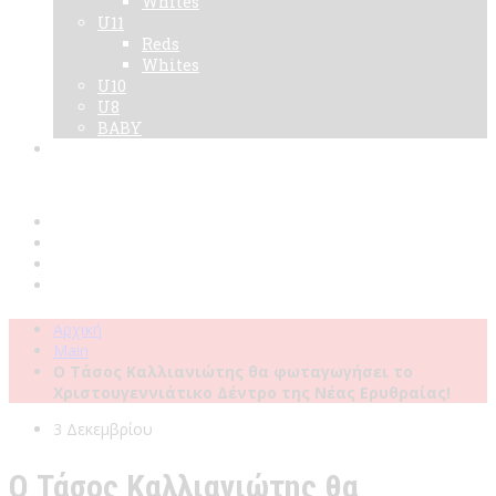
Whites
U11
Reds
Whites
U10
U8
BABY
Νεα
Χορηγοί
Live TV
Επικοινωνία
Κάρτες
Αρχική
Main
Ο Τάσος Καλλιανιώτης θα φωταγωγήσει το
Χριστουγεννιάτικο Δέντρο της Νέας Ερυθραίας!
3 Δεκεμβρίου
Ο Τάσος Καλλιανιώτης θα