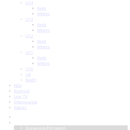
U14
Reds
Whites
U13
Reds
Whites
U12
Reds
Whites
U11
Reds
Whites
U10
U8
BABY
Νέα
Χορηγοί
Live TV
Επικοινωνία
Κάρτες
Αρχική
Σύλλογος
Διοικούσα Επιτροπή