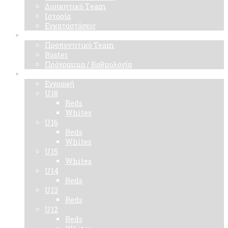
Διοικητικό Τeam
Ιστορία
Εγκαταστάσεις
Ομάδα
Προπονητικό Team
Roster
Πρόγραμμα / Βαθμολογία
Ακαδημίες
Εγγραφή
U18
Reds
Whites
U16
Reds
Whites
U15
Whites
U14
Reds
U13
Reds
U12
Reds