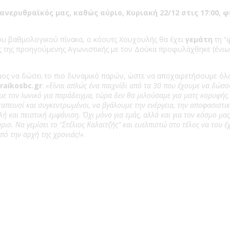
νερυθραϊκός μας, καθώς αύριο, Κυριακή 22/12 στις 17:00, φ
του βαθμολογικού πίνακα, ο κόουτς Χουχουλής θα έχει
γεμάτη
τη “
ς της προηγούμενης Αγωνιστικής με τον Δούκα προφυλάχθηκε (ένιωσ
μος να δώσει το πιο δυναμικό παρών, ώστε να αποχαιρετήσουμε όλοι
raikosbc.gr
:
«Είναι απλώς ένα παιχνίδι από τα 30 που έχουμε να δώσο
 με τον Ιωνικό για παράδειγμα, τώρα δεν θα μιλούσαμε για ματς κορυφής.
ταπεινοί και συγκεντρωμένοι, να βγάλουμε την ενέργεια, την αποφασισ
και πειστική εμφάνιση. Όχι μόνο για εμάς, αλλά και για τον κόσμο μας,
ύριο. Να γεμίσει το “Στέλιος Καλαϊτζής” και ευελπιστώ στο τέλος να του 
από την αρχή της χρονιάς!»
.