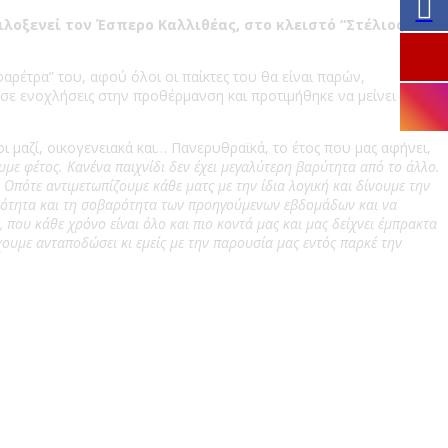
ιλοξενεί τον Έσπερο Καλλιθέας, στο κλειστό “Στέλιος
φαρέτρα” του, αφού όλοι οι παίκτες του θα είναι παρών,
ε ενοχλήσεις στην προθέρμανση και προτιμήθηκε να μείνει
 μαζί, οικογενειακά και… Πανερυθραϊκά, το έτος που μας αφήνει,
υμε φέτος. Κανένα παιχνίδι δεν έχει μεγαλύτερη βαρύτητα από το άλλο.
 Οπότε αντιμετωπίζουμε κάθε ματς με την ίδια λογική και δίνουμε την
τικότητα και τη σοβαρότητα των προηγούμενων εβδομάδων και να
 που κάθε χρόνο είναι όλο και πιο κοντά μας και μας δείχνει έμπρακτα
έχουμε ανταποδώσει κι εμείς με την παρουσία μας εντός παρκέ την