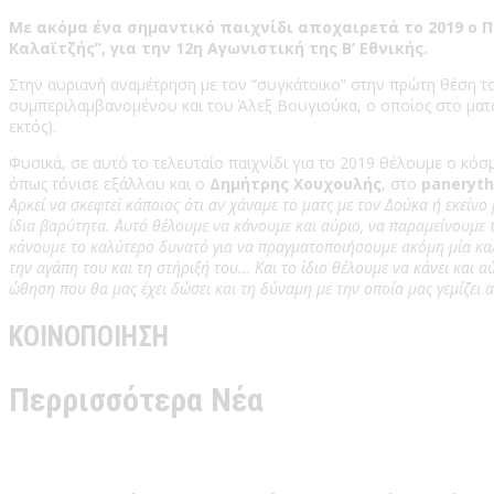
Με ακόμα ένα σημαντικό παιχνίδι αποχαιρετά το 2019 ο Πα
Καλαϊτζής”, για την 12η Αγωνιστική της Β’ Εθνικής.
Στην αυριανή αναμέτρηση με τον “συγκάτοικο” στην πρώτη θέση 
συμπεριλαμβανομένου και του Άλεξ Βουγιούκα, ο οποίος στο ματ
εκτός).
Φυσικά, σε αυτό το τελευταίο παιχνίδι για το 2019 θέλουμε ο κόσ
όπως τόνισε εξάλλου και ο
Δημήτρης Χουχουλής
, στο
paneryth
Αρκεί να σκεφτεί κάποιος ότι αν χάναμε το ματς με τον Δούκα ή εκείνο
ίδια βαρύτητα. Αυτό θέλουμε να κάνουμε και αύριο, να παραμείνουμε 
κάνουμε το καλύτερο δυνατό για να πραγματοποιήσουμε ακόμη μία καλή 
την αγάπη του και τη στήριξή του… Και το ίδιο θέλουμε να κάνει και α
ώθηση που θα μας έχει δώσει και τη δύναμη με την οποία μας γεμίζει 
ΚΟΙΝΟΠΟΙΗΣΗ
Περρισσότερα Νέα