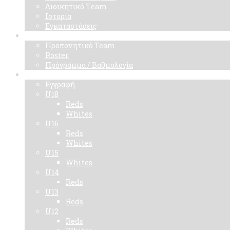
Διοικητικό Τeam
Ιστορία
Εγκαταστάσεις
Ομάδα
Προπονητικό Team
Roster
Πρόγραμμα / Βαθμολογία
Ακαδημίες
Εγγραφή
U18
Reds
Whites
U16
Reds
Whites
U15
Whites
U14
Reds
U13
Reds
U12
Reds