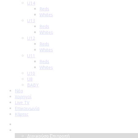
U14
Reds
Whites
U13
Reds
Whites
U12
Reds
Whites
U11
Reds
Whites
U10
U8
BABY
Νέα
Χορηγοί
Live TV
Επικοινωνία
Κάρτες
Αρχική
Σύλλογος
Διοικούσα Επιτροπή