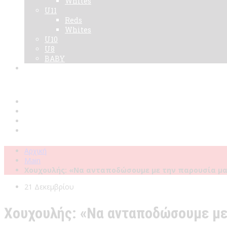
Whites
U11
Reds
Whites
U10
U8
BABY
Νεα
Χορηγοί
Live TV
Επικοινωνία
Κάρτες
Αρχική
Main
Χουχουλής: «Να ανταποδώσουμε με την παρουσία μα
21 Δεκεμβρίου
Χουχουλής: «Να ανταποδώσουμε με 