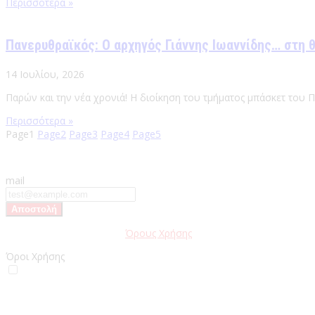
Περισσότερα »
Πανερυθραϊκός: Ο αρχηγός Γιάννης Ιωαννίδης… στη 
14 Ιουλίου, 2026
Παρών και την νέα χρονιά! Η διοίκηση του τμήματος μπάσκετ του 
Περισσότερα »
Page
1
Page
2
Page
3
Page
4
Page
5
mail
Παρακαλώ διαβάστε τους
Όρους Χρήσης
της Ιστοσελίδας.
Όροι Χρήσης
Έχω διαβάσει και αποδέχομαι του Όρους Χρήσης