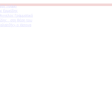
ώτη Τσάμη
ς Ερμείδης
 Άγγελος Γραμματικό
ίδης… στη θέση του
αλαϊτζής» ο Ιάσονα