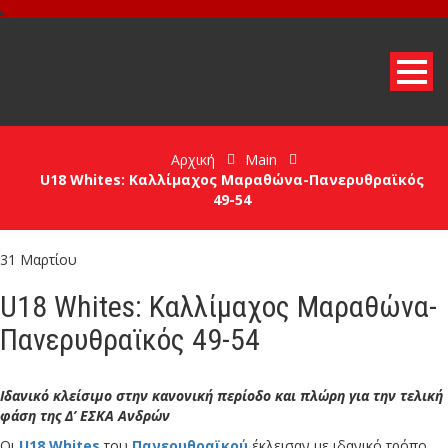
Αρχική
Main
U18 Whites: Καλλίμαχος Μαραθώνα-Πανερυθραϊκός
49-54
31 Μαρτίου
U18 Whites: Καλλίμαχος Μαραθώνα-
Πανερυθραϊκός 49-54
Ιδανικό κλείσιμο στην κανονική περίοδο και πλώρη για την τελική
φάση της Δ’ ΕΣΚΑ Ανδρών
Οι
U18 Whites
του
Πανερυθραϊκού
έκλεισαν με ιδανικό τρόπο