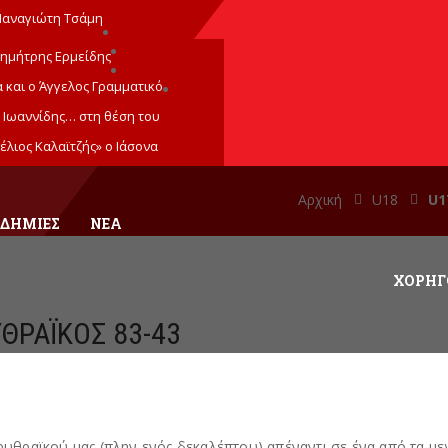
Παναγιώτη Τσάμη
ημήτρης Ερμείδης
 και ο Άγγελος Γραμματικό
 Ιωαννίδης… στη θέση του
έλιος Καλαϊτζής» ο Ιάσονα
Αρχική
U18
U1
ΔΗΜΊΕΣ
ΝΕΑ
ΧΟΡΗΓ
ΘΡΑΪΚΟΣ 83-43
υθραϊκού μας (πλην ενός δεκαλέπτου) απέναντι σε ένα από τα με