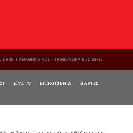
7 Reds: ΠΑΝΑΘΗΝΑΪΚΟΣ – ΠΑΝΕΡΥΘΡΑΪΚΟΣ 83-43
ΟΊ
LIVE TV
ΕΠΙΚΟΙΝΩΝΊΑ
ΚΆΡΤΕΣ
γάλα φαβορί (και) του φετινού πρωταθλήματος, τον