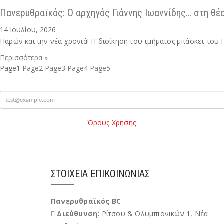
Πανερυθραϊκός: Ο αρχηγός Γιάννης Ιωαννίδης… στη θέ
14 Ιουλίου, 2026
Παρών και την νέα χρονιά! Η διοίκηση του τμήματος μπάσκετ του
Περισσότερα »
Page
1
Page
2
Page
3
Page
4
Page
5
mail
Παρακαλώ διαβάστε τους
Όρους Χρήσης
της Ιστοσελίδας.
Όροι
Χρήσης
Έχω διαβάσει και αποδέχομαι του Όρους Χρήσης
ΣΤΟΙΧΕΊΑ ΕΠΙΚΟΙΝΩΝΊΑΣ
Πανερυθραϊκός BC
Διεύθυνση:
Ρίτσου & Ολυμπιονικών 1, Νέα