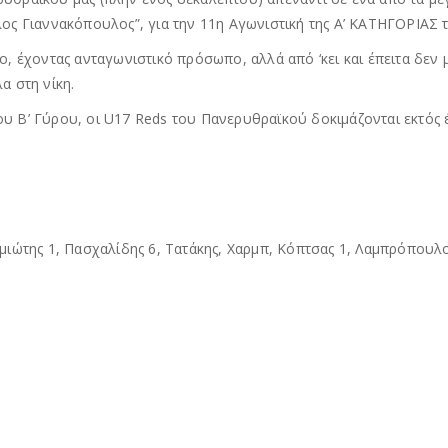
ύλος Γιαννακόπουλος”, για την 11η Αγωνιστική της Α’ ΚΑΤΗΓΟΡΙΑΣ 
, έχοντας ανταγωνιστικό πρόσωπο, αλλά από ‘κει και έπειτα δεν 
α στη νίκη.
 του Β’ Γύρου, οι U17 Reds του Πανερυθραϊκού δοκιμάζονται εκτός
ιμιώτης 1, Πασχαλίδης 6, Τατάκης, Χαρμπ, Κόπτσας 1, Λαμπρόπουλο