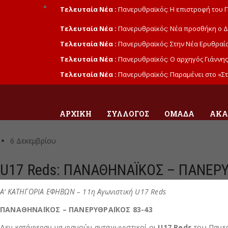
Τελευταία Νέα :
Πανερυθραϊκός: Η επιστροφή του 
Τελευταία Νέα :
Πανερυθραϊκός: Νέα προσθήκη ο Δ
Τελευταία Νέα :
Πανερυθραϊκός: Στην Νέα Ερυθραία
Τελευταία Νέα :
Πανερυθραϊκός: Ο αρχηγός Γιάννης
Τελευταία Νέα :
Πανερυθραϊκός: Παραμένει στο «Στ
ΑΡΧΙΚΉ
ΣΎΛΛΟΓΟΣ
ΟΜΆΔΑ
ΑΚΑ
6 Δεκεμβρίου
U17 Reds: ΠΑΝΑΘΗΝΑΪΚΟΣ – ΠΑΝΕΡΥ
Α’ ΚΑΤΗΓΟΡΙΑ ΕΦΗΒΩΝ – 11η Αγωνιστική U17 Reds
ΠΑΝΑΘΗΝΑΪΚΟΣ – ΠΑΝΕΡΥΘΡΑΪΚΟΣ 83-43
Δεν κατάφεραν να φανούν ανταγωνιστικοί οι
U17 Reds
του Πανερ