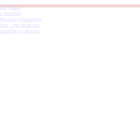
ώτη Τσάμη
ς Ερμείδης
 Άγγελος Γραμματικό
ίδης… στη θέση του
αλαϊτζής» ο Ιάσονα