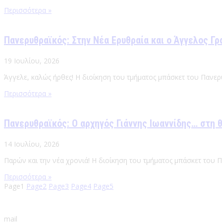
Περισσότερα »
Πανερυθραϊκός: Στην Νέα Ερυθραία και ο Άγγελος Γρ
19 Ιουλίου, 2026
Άγγελε, καλώς ήρθες! Η διοίκηση του τμήματος μπάσκετ του Πανερ
Περισσότερα »
Πανερυθραϊκός: Ο αρχηγός Γιάννης Ιωαννίδης… στη 
14 Ιουλίου, 2026
Παρών και την νέα χρονιά! Η διοίκηση του τμήματος μπάσκετ του 
Περισσότερα »
Page
1
Page
2
Page
3
Page
4
Page
5
mail