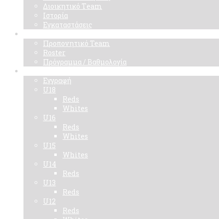
Διοικητικό Τeam
Ιστορία
Εγκαταστάσεις
Ομάδα
Προπονητικό Team
Roster
Πρόγραμμα / Βαθμολογία
Ακαδημίες
Εγγραφή
U18
Reds
Whites
U16
Reds
Whites
U15
Whites
U14
Reds
U13
Reds
U12
Reds