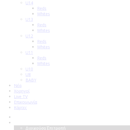
U14
Reds
Whites
U13
Reds
Whites
U12
Reds
Whites
U11
Reds
Whites
U10
U8
BABY
Νέα
Χορηγοί
Live TV
Επικοινωνία
Κάρτες
Αρχική
Σύλλογος
Διοικούσα Επιτροπή