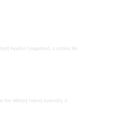
θλητή Άγγελο Γραμματικό, ο οποίος θα
ε τον αθλητή Γιάννη Ιωαννίδη, ο