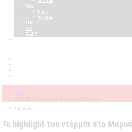
Whites
U11
Reds
Whites
U10
U8
BABY
Νεα
Χορηγοί
Live TV
Επικοινωνία
Κάρτες
Αρχική
Main
Το highlight του ντέρμπι στο Μαρούσι!
3 Μαρτίου
Το highlight του ντέρμπι στο Μαρού