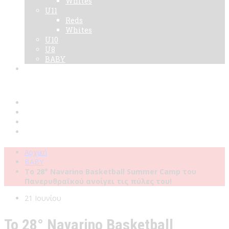
Whites
U11
Reds
Whites
U10
U8
BABY
Νεα
Χορηγοί
Live TV
Επικοινωνία
Κάρτες
Αρχική
BABY
Το 28° Navarino Basketball Summer Camp του
Πανερυθραϊκού ανοίγει τις πύλες του!
21 Ιουνίου
Το 28° Navarino Basketball