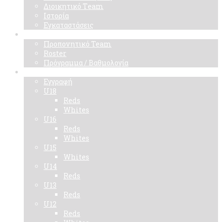
Διοικητικό Τeam
Ιστορία
Εγκαταστάσεις
Ομάδα
Προπονητικό Team
Roster
Πρόγραμμα / Βαθμολογία
Ακαδημίες
Εγγραφή
U18
Reds
Whites
U16
Reds
Whites
U15
Whites
U14
Reds
U13
Reds
U12
Reds