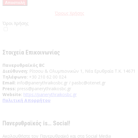
Παρακαλώ διαβάστε τους
Όρους Χρήσης
της Ιστοσελίδας.
Όροι Χρήσης
Έχω διαβάσει και αποδέχομαι του Όρους Χρήσης
Στοιχεία Επικοινωνίας
Πανερυθραϊκός BC
Διεύθυνση:
Ρίτσου & Ολυμπιονικών 1, Νέα Ερυθραία Τ.Κ. 14671
Τηλέφωνο:
+30 210 62 00 024
Email:
info@panerythraikosbc.gr / pasbc@otenet.gr
Press:
press@panerythraikosbc.gr
Website:
https://panerythraikosbc.gr
Πολιτική Απορρήτου
Πανερυθραϊκός is… Social!
Ακολουθήστε τον Πανερυθραϊκό και στα Social Media