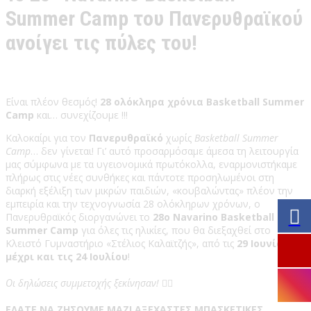
Summer Camp του Πανερυθραϊκού
ανοίγει τις πύλες του!
Είναι πλέον θεσμός!
28 ολόκληρα χρόνια Basketball Summer
Camp
και… συνεχίζουμε !!!
Καλοκαίρι για τον
Πανερυθραϊκό
χωρίς
Basketball Summer
Camp
… δεν γίνεται! Γι’ αυτό προσαρμόσαμε άμεσα τη λειτουργία
μας σύμφωνα με τα υγειονομικά πρωτόκολλα, εναρμονιστήκαμε
πλήρως στις νέες συνθήκες και πάντοτε προσηλωμένοι στη
διαρκή εξέλιξη των μικρών παιδιών, «κουβαλώντας» πλέον την
εμπειρία και την τεχνογνωσία 28 ολόκληρων χρόνων, ο
Πανερυθραϊκός διοργανώνει το
28ο Navarino Basketball
Summer Camp
για όλες τις ηλικίες, που θα διεξαχθεί στο
Κλειστό Γυμναστήριο «Στέλιος Καλαϊτζής», από τις
29 Ιουνίου
μέχρι και τις 24 Ιουλίου
!
Οι δηλώσεις συμμετοχής ξεκίνησαν!
✍🏻
ΕΛΑΤΕ ΝΑ ΖΗΣΟΥΜΕ ΜΑΖΙ ΑΞΕΧΑΣΤΕΣ ΜΠΑΣΚΕΤΙΚΕΣ