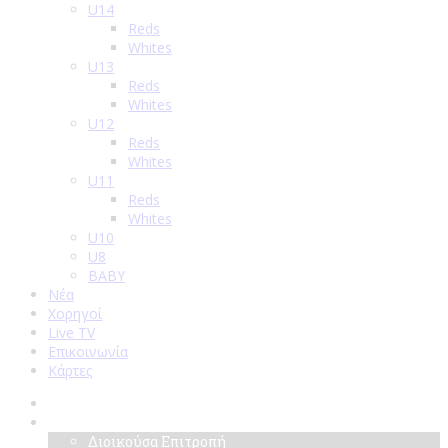
U14
Reds
Whites
U13
Reds
Whites
U12
Reds
Whites
U11
Reds
Whites
U10
U8
BABY
Νέα
Χορηγοί
Live TV
Επικοινωνία
Κάρτες
Αρχική
Σύλλογος
Διοικούσα Επιτροπή