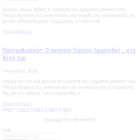
Άγγελε, καλώς ήρθες! Η διοίκηση του τμήματος μπάσκετ του
Πανερυθραϊκού ΑΣ ανακοινώνει την έναρξη της συνεργασίας της
με τον αθλητή Άγγελο Γραμματικό, ο οποίος θα
Περισσότερα »
Πανερυθραϊκός: Ο αρχηγός Γιάννης Ιωαννίδης… στη
θέση του
14 Ιουλίου, 2026
Παρών και την νέα χρονιά! Η διοίκηση του τμήματος μπάσκετ του
Πανερυθραϊκού ΑΣ ανακοινώνει την ανανέωση της συνεργασίας
της, με τον αθλητή Γιάννη Ιωαννίδη, ο
Περισσότερα »
Page
1
Page
2
Page
3
Page
4
Page
5
Εγγραφή στο Newsletter
mail