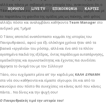
αλλά και πάντα με σεβασμό στην ιστορία του, ανακοινώνει ότι ο
ΧΟΡΗΓΟΊ
LIVE TV
ΕΠΙΚΟΙΝΩΝΊΑ
ΚΆΡΤΕΣ
Τάσος Αντωνίου
, έπειτα από έξι συναπτά έτη που τίμησε και με
το παραπάνω τη φανέλα της ομάδας μας ως παίκτης, από φέτος
αλλάζει πόστο και αναλαμβάνει καθήκοντα
Team Manager
στο
ανδρικό μας Τμήμα!
Ο Τάσος αποτελεί αναπόσπαστο κομμάτι της ιστορίας του
Πανερυθραϊκού, αφού για έξι ολόκληρα χρόνια ήταν από τα
βασικά «εργαλεία» του ρόστερ, αλλά και ένα από τα πλέον
αγαπημένα παιδιά της εξέδρας, όντας παράδειγμα αυταπάρνησης,
ομαδικότητας και αγωνιστικότητας και έχοντας πια συνδέσει
άρρηκτα το όνομά του με τον Σύλλογο!
Τάσο, σου ευχόμαστε μέσα απ’ την καρδιά μας
ΚΑΛΗ ΔΥΝΑΜΗ
στα νέα σου καθήκοντα και είμαστε σίγουροι ότι και από το
καινούριο σου πόστο θα συνεχίσεις να κάνεις αυτό που κάνεις
πάντα… Να δίνεις και την ψυχή σου!
Ο Πανερυθραϊκός τιμά την ιστορία του!