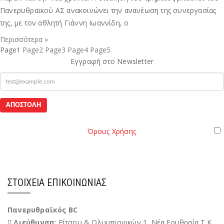
Πανερυθραϊκού ΑΣ ανακοινώνει την ανανέωση της συνεργασίας
της, με τον αθλητή Γιάννη Ιωαννίδη, ο
Περισσότερα »
Page
1
Page
2
Page
3
Page
4
Page
5
Εγγραφή στο Newsletter
mail
Όροι
Παρακαλώ διαβάστε τους
Όρους Χρήσης
της Ιστοσελίδας.
Χρήσης
Έχω διαβάσει και αποδέχομαι του Όρους Χρήσης
ΣΤΟΙΧΕΊΑ ΕΠΙΚΟΙΝΩΝΊΑΣ
Πανερυθραϊκός BC
Διεύθυνση:
Ρίτσου & Ολυμπιονικών 1, Νέα Ερυθραία Τ.Κ.