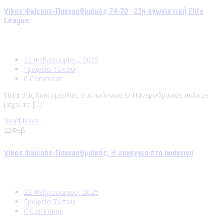
Vikos Φalcons-Πανερυθραϊκός 74-70 | 23η αγωνιστική Elite
League
22 Φεβρουαρίου, 2025
Γραφείο Τύπου
0 Comment
Ήττα στις λεπτομέρειες στα Ιωάννινα Ο Πανερυθραϊκός πάλεψε
μέχρι το […]
Read More
22
Φεβ
Vikos Φalcons-Πανερυθραϊκός: Η συνέχεια στα Ιωάννινα
22 Φεβρουαρίου, 2025
Γραφείο Τύπου
0 Comment