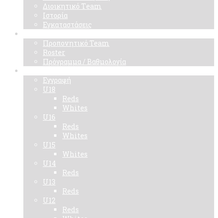
Διοικητικό Τeam
Ιστορία
Εγκαταστάσεις
Ομάδα
Προπονητικό Team
Roster
Πρόγραμμα / Βαθμολογία
Ακαδημίες
Εγγραφή
U18
Reds
Whites
U16
Reds
Whites
U15
Whites
U14
Reds
U13
Reds
U12
Reds