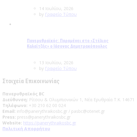
14 Ιουλίου, 2026
by
Γραφείο Τύπου
Πανερυθραϊκός: Παραμένει στο «Στέλιος
Καλαϊτζής» ο Ιάσονας Δημητρακόπουλος
13 Ιουλίου, 2026
by
Γραφείο Τύπου
Στοιχεία Επικοινωνίας
Πανερυθραϊκός BC
Διεύθυνση:
Ρίτσου & Ολυμπιονικών 1, Νέα Ερυθραία Τ.Κ. 14671
Τηλέφωνο:
+30 210 62 00 024
Email:
info@panerythraikosbc.gr / pasbc@otenet.gr
Press:
press@panerythraikosbc.gr
Website:
https://panerythraikosbc.gr
Πολιτική Απορρήτου