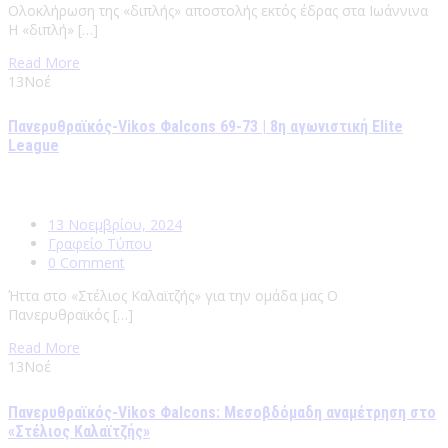
Ολοκλήρωση της «διπλής» αποστολής εκτός έδρας στα Ιωάννινα
Η «διπλή» […]
Read More
13
Νοέ
Πανερυθραϊκός-Vikos Φalcons 69-73 | 8η αγωνιστική Elite
League
13 Νοεμβρίου, 2024
Γραφείο Τύπου
0 Comment
Ήττα στο «Στέλιος Καλαϊτζής» για την ομάδα μας Ο
Πανερυθραϊκός […]
Read More
13
Νοέ
Πανερυθραϊκός-Vikos Φalcons: Μεσοβδόμαδη αναμέτρηση στο
«Στέλιος Καλαϊτζής»