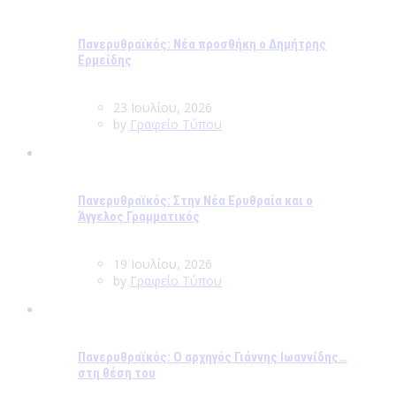
Πανερυθραϊκός: Νέα προσθήκη ο Δημήτρης
Ερμείδης
23 Ιουλίου, 2026
by
Γραφείο Τύπου
Πανερυθραϊκός: Στην Νέα Ερυθραία και ο
Άγγελος Γραμματικός
19 Ιουλίου, 2026
by
Γραφείο Τύπου
Πανερυθραϊκός: Ο αρχηγός Γιάννης Ιωαννίδης…
στη θέση του