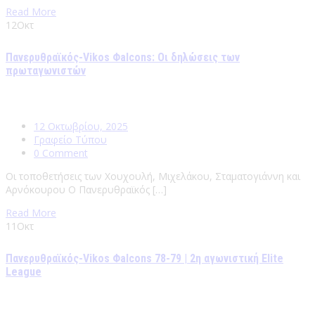
Read More
12
Οκτ
Πανερυθραϊκός-Vikos Φalcons: Οι δηλώσεις των
πρωταγωνιστών
12 Οκτωβρίου, 2025
Γραφείο Τύπου
0 Comment
Οι τοποθετήσεις των Χουχουλή, Μιχελάκου, Σταματογιάννη και
Αρνόκουρου Ο Πανερυθραϊκός […]
Read More
11
Οκτ
Πανερυθραϊκός-Vikos Φalcons 78-79 | 2η αγωνιστική Elite
League