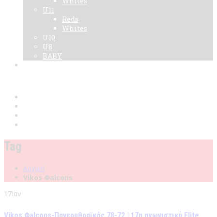
Whites
U11
Reds
Whites
U10
U8
BABY
Νεα
Χορηγοί
Live TV
Επικοινωνία
Κάρτες
Tag
Αρχική
Vikos Φalcons
17
Ιαν
Vikos Φalcons-Πανερυθραϊκός 78-72 | 17η αγωνιστική Elite