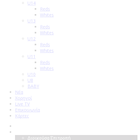
U14
Reds
Whites
U13
Reds
Whites
U12
Reds
Whites
U11
Reds
Whites
U10
U8
BABY
Νέα
Χορηγοί
Live TV
Επικοινωνία
Κάρτες
Αρχική
Σύλλογος
Διοικούσα Επιτροπή