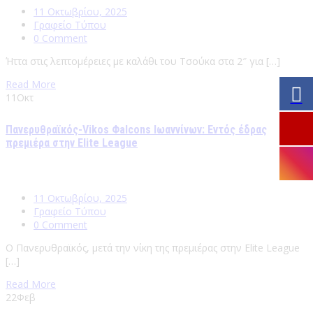
11 Οκτωβρίου, 2025
Γραφείο Τύπου
0 Comment
Ήττα στις λεπτομέρειες με καλάθι του Τσούκα στα 2″ για […]
Read More
11
Οκτ
Πανερυθραϊκός-Vikos Φalcons Ιωαννίνων: Εντός έδρας
πρεμιέρα στην Elite League
11 Οκτωβρίου, 2025
Γραφείο Τύπου
0 Comment
Ο Πανερυθραϊκός, μετά την νίκη της πρεμιέρας στην Elite League
[…]
Read More
22
Φεβ