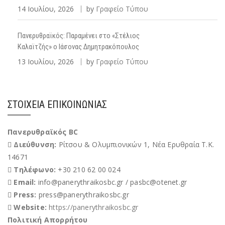
14 Ιουλίου, 2026
by
Γραφείο Τύπου
Πανερυθραϊκός: Παραμένει στο «Στέλιος
Καλαϊτζής» ο Ιάσονας Δημητρακόπουλος
13 Ιουλίου, 2026
by
Γραφείο Τύπου
ΣΤΟΙΧΕΊΑ ΕΠΙΚΟΙΝΩΝΊΑΣ
Πανερυθραϊκός BC
Διεύθυνση:
Ρίτσου & Ολυμπιονικών 1, Νέα Ερυθραία Τ.Κ.
14671
Τηλέφωνο:
+30 210 62 00 024
Email:
info@panerythraikosbc.gr / pasbc@otenet.gr
Press:
press@panerythraikosbc.gr
Website:
https://panerythraikosbc.gr
Πολιτική Απορρήτου