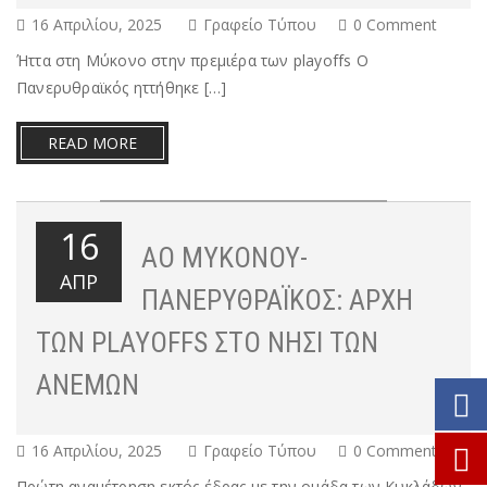
16 Απριλίου, 2025
Γραφείο Τύπου
0 Comment
Ήττα στη Μύκονο στην πρεμιέρα των playoffs Ο
Πανερυθραϊκός ηττήθηκε […]
READ MORE
16
ΑΟ ΜΥΚΌΝΟΥ-
ΑΠΡ
ΠΑΝΕΡΥΘΡΑΪΚΌΣ: ΑΡΧΉ
ΤΩΝ PLAYOFFS ΣΤΟ ΝΗΣΊ ΤΩΝ
ΑΝΈΜΩΝ
16 Απριλίου, 2025
Γραφείο Τύπου
0 Comment
Πρώτη αναμέτρηση εκτός έδρας με την ομάδα των Κυκλάδων