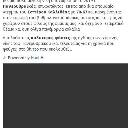
Με μία πολύ μεγάλη νίκη αποχαιρέτησε το 2019 ο
Πανερυθραϊκός
, επικρατώντας -έπειτα από ένα σπουδαίο
ντέρμπι- του
Εσπέρου Καλλιθέας
με
70-67
και παραμένοντας
στην κορυφή του βαθμολογικού πίνακα, με τους παίκτες μας να
χαρίζουν στους φίλους της ομάδας μας -και όχι μόνο- εξαιρετικό
θέαμα και ουκ ολίγα πανέμορφα καλάθια!
Απολαύστε τις
καλύτερες φάσεις
της όγδοης συνεχόμενης
νίκης του Πανερυθραϊκού (και
τελευταίας για τη χρονιά που
φεύγει) στο βίντεο που ακολουθεί…
⚠️
Powered by
Hudl
☣️