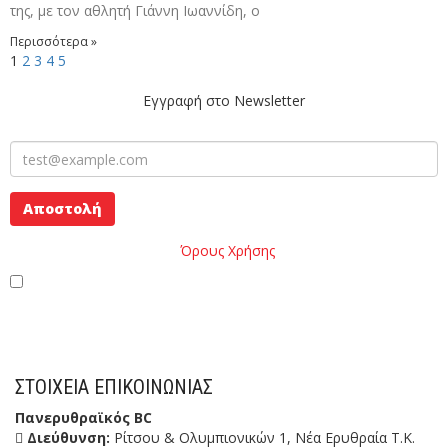
της, με τον αθλητή Γιάννη Ιωαννίδη, ο
Περισσότερα »
1
2
3
4
5
Εγγραφή στο Newsletter
Παρακαλώ διαβάστε τους
Όρους Χρήσης
της Ιστοσελίδας.
Έχω διαβάσει και αποδέχομαι του Όρους Χρήσης
ΣΤΟΙΧΕΊΑ ΕΠΙΚΟΙΝΩΝΊΑΣ
Πανερυθραϊκός BC
Διεύθυνση:
Ρίτσου & Ολυμπιονικών 1, Νέα Ερυθραία Τ.Κ.