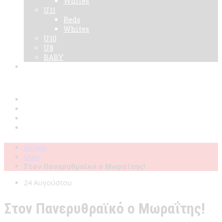
Whites
U11
Reds
Whites
U10
U8
BABY
Νεα
Χορηγοί
Live TV
Επικοινωνία
Κάρτες
Αρχική
Main
Στον Πανερυθραϊκό ο Μωραΐτης!
24 Αυγούστου
Στον Πανερυθραϊκό ο Μωραΐτης!