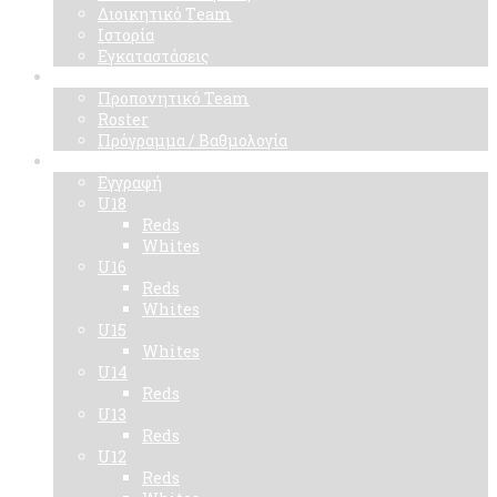
Διοικητικό Τeam
Ιστορία
Εγκαταστάσεις
Ομάδα
Προπονητικό Team
Roster
Πρόγραμμα / Βαθμολογία
Ακαδημίες
Εγγραφή
U18
Reds
Whites
U16
Reds
Whites
U15
Whites
U14
Reds
U13
Reds
U12
Reds