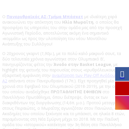
Ο
Πανερυθραϊκός ΑΣ-Τμήμα Μπάσκετ
με ιδιαίτερη χαρά
ανακοινώνει την απόκτηση του
Ηλία Μωραΐτη
, ο οποίος θα
προσφέρει τις υπηρεσίες του στην ομάδα μας από την προσεχή
Αγωνιστική Περίοδο, αποτελώντας ακόμη ένα σημαντικό
«κομμάτι» ως προς την υλοποίηση του νέου Μοντέλου
Ανάπτυξης του Συλλόγου!
Ο 20χρονος γκαρντ (
1,90μ.
), με το πολύ καλό μακρινό σουτ, τα
δύο τελευταία χρόνια αγωνίστηκε στον Ολυμπιακό Β’,
πανηγυρίζοντας φέτος την
Άνοδο
στην Basket League
, με
highlight της φετινής του παρουσίας στους «ερυθρόλευκους» την
εξαιρετική εμφάνιση στην
αναμέτρηση των Play-Off Ανόδου της
Α2
απέναντι στον Πανερυθραϊκό (17π.). Είχε προηγηθεί μία
χρονιά στο Εφηβικό του Ολυμπιακού (2018-2019), με την ομάδα
του οποίου αναδείχθηκε
ΠΡΩΤΑΘΛΗΤΗΣ ΕΦΗΒΩΝ
στο
Πανελλήνιο Πρωτάθλημα, όπου διέπρεψε, όντας εκ των
διακριθέντων της διοργάνωσης (14,6π. μ.ο.). Προτού μεταγραφεί
στους Πειραιώτες, ο Μωραΐτης αγωνιζόταν στον Πανιώνιο, στις
Ακαδημίες του οποίου ξεκίνησε και το μπάσκετ, σε ηλικία 8 ετών,
παραμένοντας στη Νέα Σμύρνη μέχρι το 2018. Με την Παιδική
ομάδα του «Ιστορικού» κατέκτησε την 3η θέση στο Πανελλήνιο