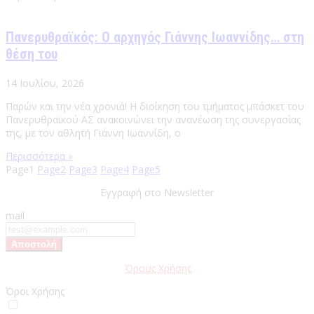
Πανερυθραϊκός: Ο αρχηγός Γιάννης Ιωαννίδης… στη
θέση του
14 Ιουλίου, 2026
Παρών και την νέα χρονιά! Η διοίκηση του τμήματος μπάσκετ του
Πανερυθραϊκού ΑΣ ανακοινώνει την ανανέωση της συνεργασίας
της, με τον αθλητή Γιάννη Ιωαννίδη, ο
Περισσότερα »
Page
1
Page
2
Page
3
Page
4
Page
5
Εγγραφή στο Newsletter
mail
Παρακαλώ διαβάστε τους
Όρους Χρήσης
της Ιστοσελίδας.
Όροι Χρήσης