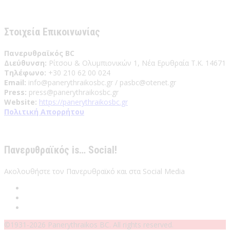
Έχω διαβάσει και αποδέχομαι του Όρους Χρήσης
Στοιχεία Επικοινωνίας
Πανερυθραϊκός BC
Διεύθυνση:
Ρίτσου & Ολυμπιονικών 1, Νέα Ερυθραία Τ.Κ. 14671
Τηλέφωνο:
+30 210 62 00 024
Email:
info@panerythraikosbc.gr / pasbc@otenet.gr
Press:
press@panerythraikosbc.gr
Website:
https://panerythraikosbc.gr
Πολιτική Απορρήτου
Πανερυθραϊκός is… Social!
Ακολουθήστε τον Πανερυθραϊκό και στα Social Media
©1931-2026 Panerythraikos BC. All rights reserved.