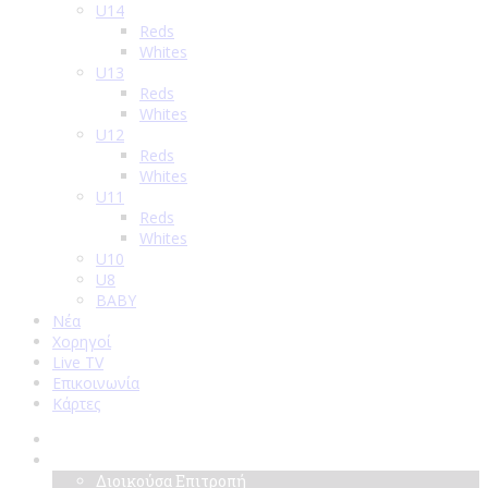
U14
Reds
Whites
U13
Reds
Whites
U12
Reds
Whites
U11
Reds
Whites
U10
U8
BABY
Νέα
Χορηγοί
Live TV
Επικοινωνία
Κάρτες
Αρχική
Σύλλογος
Διοικούσα Επιτροπή