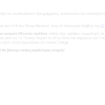
χυσης του Αναπτυξιακού Προγράμματος, ανακοινώνει την απόκτηση 
μάδας των U18 του Πανερυθραϊκού, στην Α1 Κατηγορία Εφήβων της
ΕΣ
ων μικρών Εθνικών ομάδων
, καθώς έχει «γράψει» συμμετοχές σ
σκετ από τον ΓΣ Γλυκών Νερών το 2014, όπου και παρέμεινε για 7 σ
 (2021-2022) αγωνιζόταν στο Deree College.
Ι θα ζήσουμε ακόμη μεγαλύτερες στιγμές!