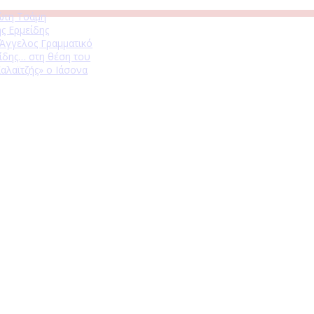
ώτη Τσάμη
ς Ερμείδης
 Άγγελος Γραμματικό
ίδης… στη θέση του
αλαϊτζής» ο Ιάσονα