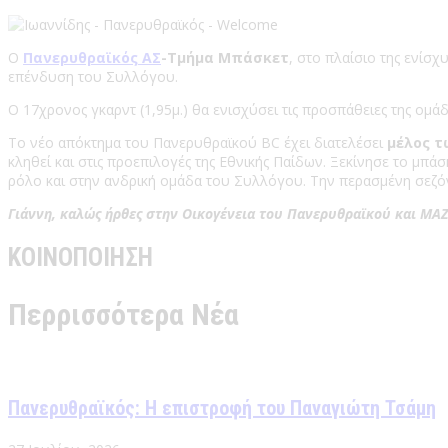
Ο
Πανερυθραϊκός ΑΣ
-Τμήμα Μπάσκετ
, στο πλαίσιο της ενίσ
επένδυση του Συλλόγου.
Ο 17χρονος γκαρντ (1,95μ.) θα ενισχύσει τις προσπάθειες της ο
Το νέο απόκτημα του Πανερυθραϊκού BC έχει διατελέσει
μέλος τ
κληθεί και στις προεπιλογές της Εθνικής Παίδων. Ξεκίνησε το μπά
ρόλο και στην ανδρική ομάδα του Συλλόγου. Την περασμένη σεζόν
Γιάννη, καλώς ήρθες στην Οικογένεια του Πανερυθραϊκού και ΜΑΖ
ΚΟΙΝΟΠΟΙΗΣΗ
Περρισσότερα Νέα
Πανερυθραϊκός: Η επιστροφή του Παναγιώτη Τσάμη