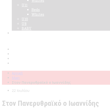
Whites
U11
Reds
Whites
U10
U8
BABY
Νεα
Χορηγοί
Live TV
Επικοινωνία
Κάρτες
Αρχική
Main
Στον Πανερυθραϊκό ο Ιωαννίδης
22 Ιουλίου
Στον Πανερυθραϊκό ο Ιωαννίδης