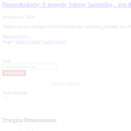
Πανερυθραϊκός: Ο αρχηγός Γιάννης Ιωαννίδης… στη 
14 Ιουλίου, 2026
Παρών και την νέα χρονιά! Η διοίκηση του τμήματος μπάσκετ του 
Περισσότερα »
Page
1
Page
2
Page
3
Page
4
Page
5
mail
Παρακαλώ διαβάστε τους
Όρους Χρήσης
της Ιστοσελίδας.
Όροι Χρήσης
Έχω διαβάσει και αποδέχομαι του Όρους Χρήσης
Στοιχεία Επικοινωνίας