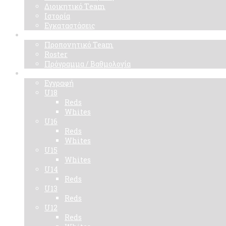
Διοικητικό Τeam
Ιστορία
Εγκαταστάσεις
Ομάδα
Προπονητικό Team
Roster
Πρόγραμμα / Βαθμολογία
Ακαδημίες
Εγγραφή
U18
Reds
Whites
U16
Reds
Whites
U15
Whites
U14
Reds
U13
Reds
U12
Reds