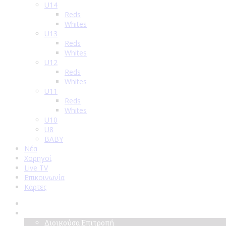
U14
Reds
Whites
U13
Reds
Whites
U12
Reds
Whites
U11
Reds
Whites
U10
U8
BABY
Νέα
Χορηγοί
Live TV
Επικοινωνία
Κάρτες
Αρχική
Σύλλογος
Διοικούσα Επιτροπή