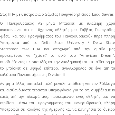
Στις ΗΠΑ με υποτροφία ο Σάββας Γεωργιάδης! Good Luck, Savvas!
Ο Πανερυθραικός ΑΣ-Τμήμα Μπάσκετ με ιδιαίτερη χαρά
ανακοινώνει ότι ο 18χρονος αθλητής μας Σάββας Γεωργιάδης
-μέσω και του Προγράμματος του Πανερυθραϊκού- πήρε πλήρη
Υποτροφία από το
Delta State University
/
Delta State
Statesmen
των ΗΠΑ και αποχωρεί από την ομάδα μας
προκειμένου να “χτίσει” το δικό του “American Dream”,
συνδυάζοντας τις σπουδές και την Ακαδημαϊκή του εκπαίδευση με
το μπάσκετ σε υψηλό επίπεδο, αγωνιζόμενος σε ένα απ’ τα
καλύτερα Πανεπιστήμια της Division II!
Αν μη τι άλλο, αποτελεί πολύ μεγάλη υπόθεση για τον Σύλλογο
και αισθανόμαστε τεράστια υπερηφάνεια για το ότι συμβάλαμε κι
εμείς απ’ την πλευρά μας, προκειμένου ένας αθλητής μας να
κερδίσει, μέσω του Προγράμματος του Πανερυθραϊκού, πλήρη
Υποτροφία σε Κολέγιο της Αμερικής και να κυνηγήσει το όνειρό