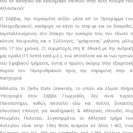
του σε Αθλητικό και Ακαδημαϊκό επίπεδο στην άλλη πλευρά του
Ατλαντικού!
Ο Σάββας, την περασμένη σεζόν, μέσα απ’ το Πρόγραμμα του
Πανερυθραϊκού, κατάφερε να κάνει το step-up και να διακριθεί,
εκμεταλλευόμενος στο έπακρο την ευκαιρία που του έδωσε ο
κόουτς Χουχουλής και ο Σύλλογος, “γράφοντας” μάλιστα, μόλις
στα 17 του χρόνια, 21 συμμετοχές στη Β’ Εθνική με την ανδρική
μας ομάδα (15 λεπτά κατά μ.ό.), ενώ αποτέλεσε και εκ των ηγετών
του Εφηβικού τμήματος, όντας ο πρώτος σκόρερ στην εξαιρετική
πορεία του Πανερυθραϊκού προς την παραμονή στην Α’
Κατηγορία!
Μάλιστα, το Delta State University, το οποίο και έδωσε πλήρη
Υποτροφία στον Σάββα Γεωργιάδη, δεν είναι τυχαίο
Πανεπιστήμιο, καθώς αποτελεί εδώ και πολλές δεκαετίες
ελκυστική επιλογή για Ακαδημαϊκές & Αθλητικές σπουδές στις
Ηνωμένες Πολιτείες. Συγκεκριμένα, το Αθλητικό τμήμα του
Κολεγίου είναι στην 136η θέση ανάμεσα σε άλλα 1.402, ενώ
βρίσκεται στο Νο. 369 της κατάταξης από 1.385 Κολέγια όσον