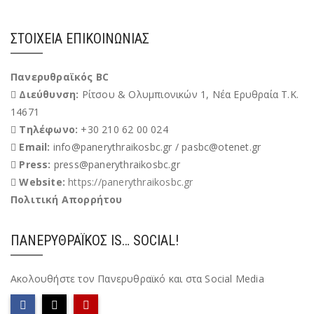
ΣΤΟΙΧΕΊΑ ΕΠΙΚΟΙΝΩΝΊΑΣ
Πανερυθραϊκός BC
Διεύθυνση:
Ρίτσου & Ολυμπιονικών 1, Νέα Ερυθραία Τ.Κ.
14671
Τηλέφωνο:
+30 210 62 00 024
Email:
info@panerythraikosbc.gr / pasbc@otenet.gr
Press:
press@panerythraikosbc.gr
Website:
https://panerythraikosbc.gr
Πολιτική Απορρήτου
ΠΑΝΕΡΥΘΡΑΪΚΌΣ IS… SOCIAL!
Ακολουθήστε τον Πανερυθραϊκό και στα Social Media