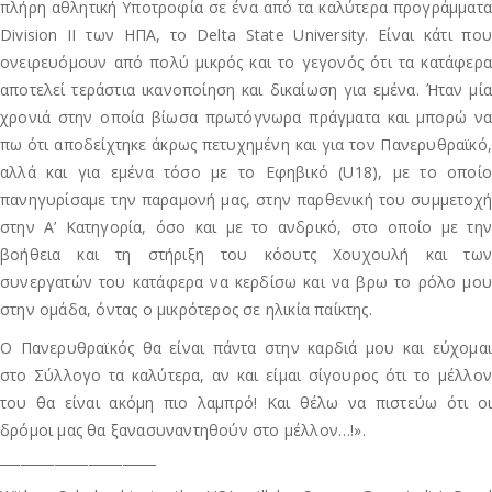
πλήρη αθλητική Υποτροφία σε ένα από τα καλύτερα προγράμματα
Division II των ΗΠΑ, το Delta State University. Είναι κάτι που
ονειρευόμουν από πολύ μικρός και το γεγονός ότι τα κατάφερα
αποτελεί τεράστια ικανοποίηση και δικαίωση για εμένα. Ήταν μία
χρονιά στην οποία βίωσα πρωτόγνωρα πράγματα και μπορώ να
πω ότι αποδείχτηκε άκρως πετυχημένη και για τον Πανερυθραϊκό,
αλλά και για εμένα τόσο με το Εφηβικό (U18), με το οποίο
πανηγυρίσαμε την παραμονή μας, στην παρθενική του συμμετοχή
στην Α’ Κατηγορία, όσο και με το ανδρικό, στο οποίο με την
βοήθεια και τη στήριξη του κόουτς Χουχουλή και των
συνεργατών του κατάφερα να κερδίσω και να βρω το ρόλο μου
στην ομάδα, όντας ο μικρότερος σε ηλικία παίκτης.
Ο Πανερυθραϊκός θα είναι πάντα στην καρδιά μου και εύχομαι
στο Σύλλογο τα καλύτερα, αν και είμαι σίγουρος ότι το μέλλον
του θα είναι ακόμη πιο λαμπρό! Και θέλω να πιστεύω ότι οι
δρόμοι μας θα ξανασυναντηθούν στο μέλλον…!».
_______________________