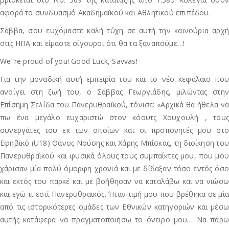
αφορά το συνδυασμό Ακαδημαϊκού και Αθλητικού επιπέδου.
Σάββα, σου ευχόμαστε καλή τύχη σε αυτή την καινούρια αρχή
στις ΗΠΑ και είμαστε σίγουροι ότι θα τα ξαναπούμε…!
We ‘re proud of you! Good Luck, Savvas!
Για την μοναδική αυτή εμπειρία του και το νέο κεφάλαιο που
ανοίγει στη ζωή του, ο Σάββας Γεωργιάδης, μιλώντας στην
Επίσημη Σελίδα του Πανερυθραϊκού, τόνισε: «Αρχικά θα ήθελα να
πω ένα μεγάλο ευχαριστώ στον κόουτς Χουχουλή , τους
συνεργάτες του εκ των οποίων και οι προπονητές μου στο
Εφηβικό (U18) Θάνος Νούσης και Χάρης Μπίσκας, τη διοίκηση του
Πανερυθραϊκού και φυσικά όλους τους συμπαίκτες μου, που μου
χάρισαν μία πολύ όμορφη χρονιά και με δίδαξαν τόσο εντός όσο
και εκτός του παρκέ και με βοήθησαν να καταλάβω και να νιώσω
και εγώ τι εστί Πανερυθραϊκός. Ήταν τιμή μου που βρέθηκα σε μία
από τις ιστορικότερες ομάδες των Εθνικών κατηγοριών και μέσω
αυτής κατάφερα να πραγματοποιήσω το όνειρο μου… Να πάρω