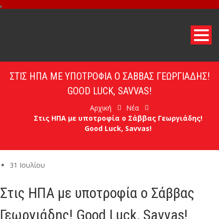
ΣΤΙΣ ΗΠΑ ΜΕ ΥΠΟΤΡΟΦΊΑ Ο ΣΆΒΒΑΣ ΓΕΩΡΓΙΆΔΗΣ!
GOOD LUCK, SAVVAS!
Αρχική
Νέα
Στις ΗΠΑ με υποτροφία ο Σάββας Γεωργιάδης!
Good Luck, Savvas!
31 Ιουλίου
Στις ΗΠΑ με υποτροφία ο Σάββας
Γεωργιάδης! Good Luck, Savvas!