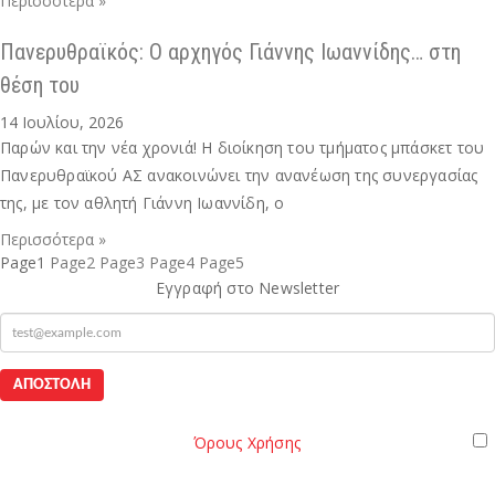
Περισσότερα »
Πανερυθραϊκός: Ο αρχηγός Γιάννης Ιωαννίδης… στη
θέση του
14 Ιουλίου, 2026
Παρών και την νέα χρονιά! Η διοίκηση του τμήματος μπάσκετ του
Πανερυθραϊκού ΑΣ ανακοινώνει την ανανέωση της συνεργασίας
της, με τον αθλητή Γιάννη Ιωαννίδη, ο
Περισσότερα »
Page
1
Page
2
Page
3
Page
4
Page
5
Εγγραφή στο Newsletter
mail
Όροι
Παρακαλώ διαβάστε τους
Όρους Χρήσης
της Ιστοσελίδας.
Χρήσης
Έχω διαβάσει και αποδέχομαι του Όρους Χρήσης