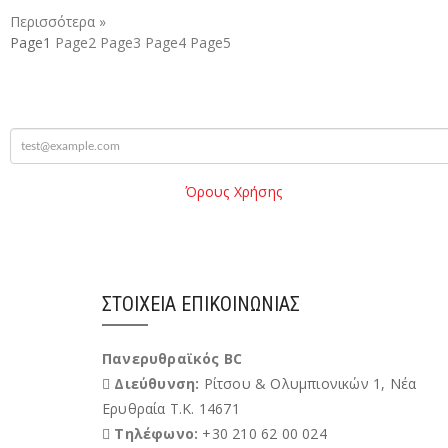
Περισσότερα »
Page
1
Page
2
Page
3
Page
4
Page
5
mail
Παρακαλώ διαβάστε τους
Όρους Χρήσης
της Ιστοσελίδας.
Όροι
Χρήσης
Έχω διαβάσει και αποδέχομαι του Όρους Χρήσης
ΣΤΟΙΧΕΊΑ ΕΠΙΚΟΙΝΩΝΊΑΣ
Πανερυθραϊκός BC
Διεύθυνση:
Ρίτσου & Ολυμπιονικών 1, Νέα
Ερυθραία Τ.Κ. 14671
Τηλέφωνο:
+30 210 62 00 024