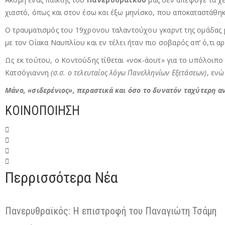
χιαστό, όπως και στον έσω και έξω μηνίσκο, που αποκαταστάθη
Ο τραυματισμός του 19χρονου ταλαντούχου γκαρντ της ομάδας μ
με τον Οίακα Ναυπλίου και εν τέλει ήταν πιο σοβαρός απ’ ό,τι α
Ως εκ τούτου, ο Κοντούδης τίθεται «νοκ-άουτ» για το υπόλοιπο
Κατσόγιαννη
(σ.σ. ο τελευταίος λόγω Πανελληνίων Εξετάσεων)
, εν
Μάνο, «σιδερένιος», περαστικά και όσο το δυνατόν ταχύτερη 
ΚΟΙΝΟΠΟΙΗΣΗ
Περρισσότερα Νέα
Πανερυθραϊκός: Η επιστροφή του Παναγιώτη Τσάμη