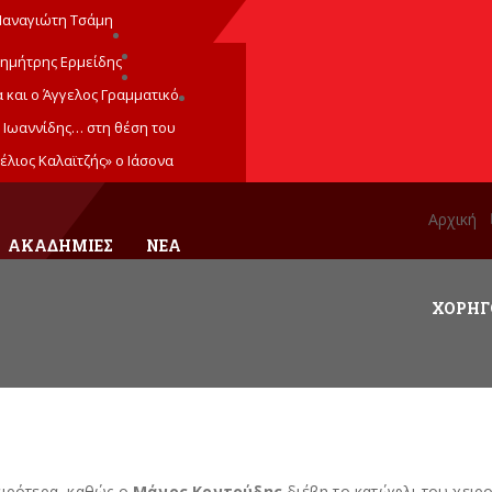
Παναγιώτη Τσάμη
ημήτρης Ερμείδης
 και ο Άγγελος Γραμματικό
 Ιωαννίδης… στη θέση του
έλιος Καλαϊτζής» ο Ιάσονα
Αρχική
ΑΚΑΔΗΜΊΕΣ
ΝΕΑ
ΧΟΡΗΓ
ειρότερα, καθώς ο
Μάνος Κοντούδης
διέβη το κατώφλι του χειρο