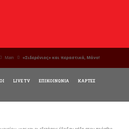
Main
«Σιδερένιος» και περαστικά, Μάνο!
ΟΊ
LIVE TV
ΕΠΙΚΟΙΝΩΝΊΑ
ΚΆΡΤΕΣ
υργείου, μιας και οι εξετάσεις έδειξαν ρήξη στον πρόσθιο