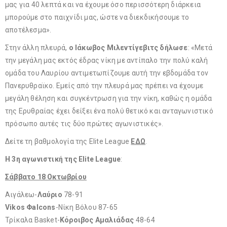
μας για 40 λεπτά και να έχουμε όσο περισσότερη διάρκεια
μπορούμε στο παιχνίδι μας, ώστε να διεκδικήσουμε το
αποτέλεσμα».
Στην άλλη πλευρά,
ο Ιάκωβος Μιλεντίγεβιτς δήλωσε
: «Μετά
την μεγάλη μας εκτός έδρας νίκη με αντίπαλο την πολύ καλή
ομάδα του Λαυρίου αντιμετωπίζουμε αυτή την εβδομάδα τον
Πανερυθραϊκο. Εμείς από την πλευρά μας πρέπει να έχουμε
μεγάλη θέληση και συγκέντρωση για την νίκη, καθώς η ομάδα
της Ερυθραίας έχει δείξει ένα πολύ θετικό και ανταγωνιστικό
πρόσωπο αυτές τις δύο πρώτες αγωνιστικές».
Δείτε τη βαθμολογία της Elite League
ΕΔΩ
.
Η 3η αγωνιστική της Elite League
:
Σάββατο 18 Οκτωβρίου
Αιγάλεω-
Λαύριο
78-91
Vikos Φalcons
-Νίκη Βόλου 87-65
Τρίκαλα Basket-
Κόροιβος Αμαλιάδας
48-64