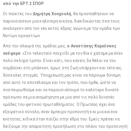
από την ΕΡΤ 2 ΣΠΟΡ
.
Οι παίκτες του
Δημήτρη Χουχουλή
, θα προσπαθήσουν να
παρουσιάσουν μια καλύτερη εικόνα, διεκδικώντας όσα τους
αναλογούν από τον νέο εκτός έδρας αγώνα με την ομάδα των
Νοτίων προαστίων.
Από την πλευρά της ομάδας μας,
ο Αναστάσης Καραΐσκος
ανέφερε
: «Στο τελευταίο παιχνίδι με τον Βίκο χάσαμε με έναν
πολύ σκληρό τρόπο. Είναι κάτι, που κανείς δε θέλει να του
συμβαίνει στο μπάσκετ, όμως στη ζωή υπάρχουν και τέτοιες,
δύσκολες στιγμές. Υποχρέωσή μας είναι να πάρουμε δύναμη
από αυτό το αποτέλεσμα και τον τρόπο, που ήρθε, ώστε να
συσπειρωθούμε και να παρουσιάσουμε το καλύτερο δυνατό
πρόσωπο σε μια αναμέτρηση με μια από τις πολύ δυνατές
ομάδες του φετινού πρωταθλήματος. Ο Πρωτέας έχει ένα
εξαιρετικό σύνολο, έναν έμπειρο προπονητή και μια εικόνα
ενότητας, ειδικά όταν παίζει στην έδρα του. Εμείς πρέπει να
δείξουμε την απαραίτητη προσήλωση στο πλάνο του προπονητή