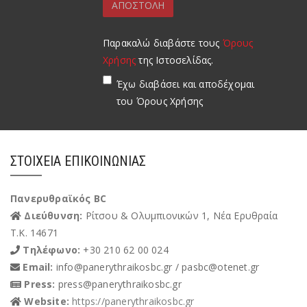
Παρακαλώ διαβάστε τους
Όρους
Χρήσης
της Ιστοσελίδας.
Έχω διαβάσει και αποδέχομαι
του Όρους Χρήσης
Alternative:
ΣΤΟΙΧΕΊΑ ΕΠΙΚΟΙΝΩΝΊΑΣ
Πανερυθραϊκός BC
Διεύθυνση:
Ρίτσου & Ολυμπιονικών 1, Νέα Ερυθραία
Τ.Κ. 14671
Τηλέφωνο:
+30 210 62 00 024
Email:
info@panerythraikosbc.gr / pasbc@otenet.gr
Press:
press@panerythraikosbc.gr
Website:
https://panerythraikosbc.gr