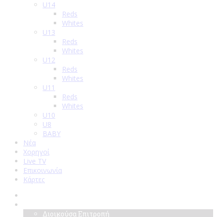
U14
Reds
Whites
U13
Reds
Whites
U12
Reds
Whites
U11
Reds
Whites
U10
U8
BABY
Νέα
Χορηγοί
Live TV
Επικοινωνία
Κάρτες
Αρχική
Σύλλογος
Διοικούσα Επιτροπή