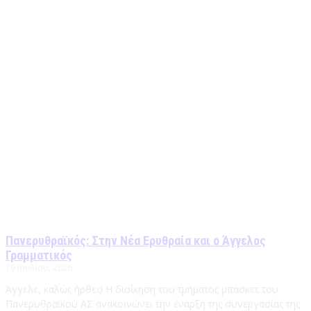
Πανερυθραϊκός: Στην Νέα Ερυθραία και ο Άγγελος
Γραμματικός
19 Ιουλίου, 2026
Άγγελε, καλώς ήρθες! Η διοίκηση του τμήματος μπάσκετ του
Πανερυθραϊκού ΑΣ ανακοινώνει την έναρξη της συνεργασίας της