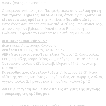
συνεχίζοντας να ονειρεύεται.
Ο επόμενος αντίπαλος του Πανερυθραϊκού στην
τελική φάση
του πρωταθλήματος Παίδων ΕΣΚΑ, όπου αγωνίζονται οι
έξι κορυφαίες ομάδες της
, θα είναι ο
Παναθηναϊκός
σε
εκτός έδρας αναμέτρηση στο Κλειστό «Παύλος Γιαννακόπουλος»,
με τον νικητή να βρίσκει απέναντί του τα Εκπαιδευτήρια
Πλάτωνα, με φόντο το Πανελλήνιο Πρωτάθλημα Παίδων.
ΑΕΚ-Πανερυθραϊκός 53-57
Διαιτητές
: Αντωνιάδης-Κοκκόσης
Δεκάλεπτα
: 14-17, 20-29, 32-42, 53-57
ΑΕΚ (Μαστρογιάννης-Τσέπελης)
: Φύτρος 12, Κουτσούλας,
Πέτο, Ζαμπέλης, Μαργκέολας 7 (1), Βλάχος 13, Παπαλιόλιος 4,
Θοεδωρακόπουλος 6 (2), Βαλκόβ, Μαράκης 11 (3), Κουκάκης,
Ντέτσικας
Πανερυθραϊκός (Αγγέλου-Ροδίτης)
: Ιωάννου 33 (3), Κάϊας,
Αλβέρτης, Φανός, Μεμένιος 2, Ρηγόπουλος, Λέπουρης 6, Λιόλιος,
Αγγελόπουλος 2, Πρωτόγερος 2, Τσόλκας, Καλαντζής 12
Δείτε φωτογραφικό υλικό από τις στιγμές της μεγάλης
πρόκρισης της ομάδας μας
:
ΑΕΚ-Πανερυθραϊκός / Α2 Παίδων ΕΣΚΑ Β’ Φάση