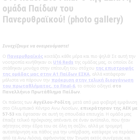
ομάδα Παίδων του
Πανερυθραϊκού! (photo gallery)
Συνεχίζουμε να ονειρευόμαστε!
Ο
Πανερυθραϊκός
κοιτάζει κάθε μέρα και πιο ψηλά! Σε αυτή την
νοοτροπία κινήθηκαν οι
U16 Reds
της ομάδας μας, οι οποίοι δε
στάθηκαν μονάχα στην επίτευξη του στόχου
της επιστροφής
της ομάδας μας στην Α1 Παίδων ΕΣΚΑ
, αλλά κατάφεραν
μάλιστα να πάρουν την
πρόκριση στην τελική διοργάνωση
του πρωταθλήματος, το Final-6
, το οποίο οδηγεί
στο
Πανελλήνιο Πρωτάθλημα Παίδων
.
Οι παίκτες των
Αγγέλου-Ροδίτη
, μετά από μια φοβερή εμφάνιση
στο Ολυμπιακό Κέντρο Ανω Λιοσίων,
επικράτησαν της ΑΕΚ με
57-53
και έφτασαν σε αυτή τη σπουδαία επιτυχία. Η ομάδα μας
έπαιξε τελικό πρόκρισης απέναντι σε έναν αντίπαλο, που ήταν
αήττητος στην έδρα του σε όλη τη σεζόν, αλλά με τρομερή
αυταπάρνηση και πάθος για την υπέρβαση, κατάφερε να περάσει
από τα Ανω Λιόσια, αφήνοντας την Ένωση εκτός συνέχειας και