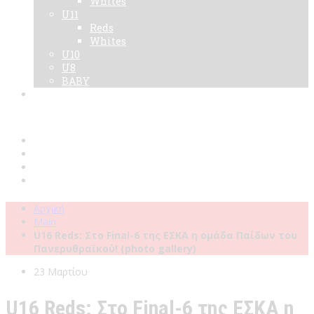
Whites
U11
Reds
Whites
U10
U8
BABY
Νεα
Χορηγοί
Live TV
Επικοινωνία
Κάρτες
Αρχική
Main
U16 Reds: Στο Final-6 της ΕΣΚΑ η ομάδα Παίδων του
Πανερυθραϊκού! (photo gallery)
23 Μαρτίου
U16 Reds: Στο Final-6 της ΕΣΚΑ η