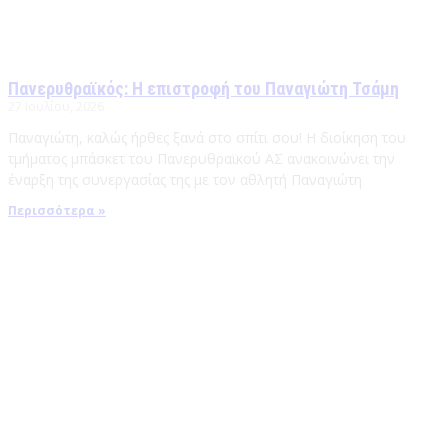
Πανερυθραϊκός: Η επιστροφή του Παναγιώτη Τσάμη
27 Ιουλίου, 2026
Παναγιώτη, καλώς ήρθες ξανά στο σπίτι σου! Η διοίκηση του
τμήματος μπάσκετ του Πανερυθραϊκού ΑΣ ανακοινώνει την
έναρξη της συνεργασίας της με τον αθλητή Παναγιώτη
Περισσότερα »