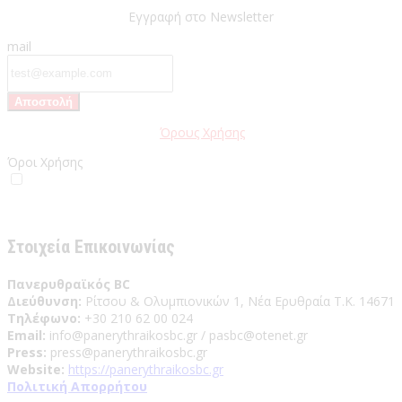
Εγγραφή στο Newsletter
mail
Παρακαλώ διαβάστε τους
Όρους Χρήσης
της Ιστοσελίδας.
Όροι Χρήσης
Έχω διαβάσει και αποδέχομαι του Όρους Χρήσης
Στοιχεία Επικοινωνίας
Πανερυθραϊκός BC
Διεύθυνση:
Ρίτσου & Ολυμπιονικών 1, Νέα Ερυθραία Τ.Κ. 14671
Τηλέφωνο:
+30 210 62 00 024
Email:
info@panerythraikosbc.gr / pasbc@otenet.gr
Press:
press@panerythraikosbc.gr
Website:
https://panerythraikosbc.gr
Πολιτική Απορρήτου