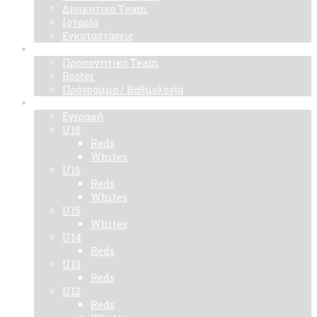
Διοικητικό Τeam
Ιστορία
Εγκαταστάσεις
Ομάδα
Προπονητικό Team
Roster
Πρόγραμμα / Βαθμολογία
Ακαδημίες
Εγγραφή
U18
Reds
Whites
U16
Reds
Whites
U15
Whites
U14
Reds
U13
Reds
U12
Reds