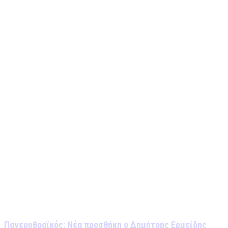
Πανερυθραϊκός: Νέα προσθήκη ο Δημήτρης Ερμείδης