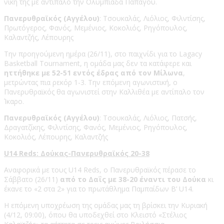
νίκη της με αντίπαλο την Ολυμπιάδα Παπάγου.
Πανερυθραϊκός (Αγγέλου)
: Τσουκαλάς, Λιόλιος, Φιλντίσης,
Πρωτόγερος, Φανός, Μεμένιος, Κοκολιός, Ρηγόπουλος,
Καλαντζής, Λέπουρης
Την προηγούμενη ημέρα (26/11), στο παιχνίδι για το Lagacy
Basketball Tournament, η ομάδα μας δεν τα κατάφερε και
ηττήθηκε με 52-51 εντός έδρας από τον Μίλωνα
,
μετρώντας πια ρεκόρ 1-3. Την επόμενη αγωνιστική, ο
Πανερυθραϊκός θα αγωνιστεί στην Καλλιθέα με αντίπαλο τον
Ίκαρο.
Πανερυθραϊκός (Αγγέλου)
: Τσουκαλάς, Λιόλιος, Πατσής,
Δραγατζίκης, Φιλντίσης, Φανός, Μεμένιος, Ρηγόπουλος,
Κοκολιός, Λέπουρης, Καλαντζής
U14 Reds: Δούκας-Πανερυθραϊκός 20-38
Αναφορικά με τους U14 Reds, ο Πανερυθραϊκός πέρασε το
Σάββατο (26/11)
από το Δαΐς με 38-20 έναντι του Δούκα
κι
έκανε το «2 στα 2» για το πρωτάθλημα Παμπαίδων Β’ U14.
Η επόμενη υποχρέωση της ομάδας μας τη βρίσκει την Κυριακή
(4/12, 09:00), όπου θα υποδεχθεί στο Κλειστό «Στέλιος