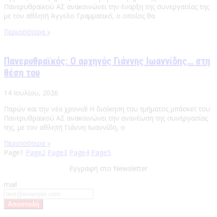
Πανερυθραϊκού ΑΣ ανακοινώνει την έναρξη της συνεργασίας της
με τον αθλητή Άγγελο Γραμματικό, ο οποίος θα
Περισσότερα »
Πανερυθραϊκός: Ο αρχηγός Γιάννης Ιωαννίδης… στη
θέση του
14 Ιουλίου, 2026
Παρών και την νέα χρονιά! Η διοίκηση του τμήματος μπάσκετ του
Πανερυθραϊκού ΑΣ ανακοινώνει την ανανέωση της συνεργασίας
της, με τον αθλητή Γιάννη Ιωαννίδη, ο
Περισσότερα »
Page
1
Page
2
Page
3
Page
4
Page
5
Εγγραφή στο Newsletter
mail