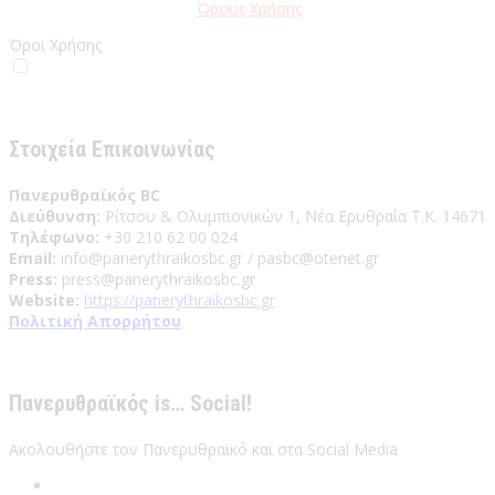
Παρακαλώ διαβάστε τους
Όρους Χρήσης
της Ιστοσελίδας.
Όροι Χρήσης
Έχω διαβάσει και αποδέχομαι του Όρους Χρήσης
Στοιχεία Επικοινωνίας
Πανερυθραϊκός BC
Διεύθυνση:
Ρίτσου & Ολυμπιονικών 1, Νέα Ερυθραία Τ.Κ. 14671
Τηλέφωνο:
+30 210 62 00 024
Email:
info@panerythraikosbc.gr / pasbc@otenet.gr
Press:
press@panerythraikosbc.gr
Website:
https://panerythraikosbc.gr
Πολιτική Απορρήτου
Πανερυθραϊκός is… Social!
Ακολουθήστε τον Πανερυθραϊκό και στα Social Media