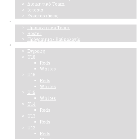
Διοικητικό Τeam
Ιστορία
Εγκαταστάσεις
Ομάδα
Προπονητικό Team
Roster
Πρόγραμμα / Βαθμολογία
Ακαδημίες
Εγγραφή
U18
Reds
Whites
U16
Reds
Whites
U15
Whites
U14
Reds
U13
Reds
U12
Reds