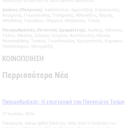
Καλαϊτζής» τα αήττητα σε τρεις αγώνες Βριλήσσια.
Δούκας (Πατρινός)
: Λιακόπουλος, Αρχοντίδης, Κορακιανίτης,
Αυγερινός, Γουρνιανάκης, Τσαπρασής, Αθαναήλος, Βέργας,
Μπεθάνης, Γιαννάκου, Μαγγίνα, Μπαλκίσας, Τόλιας
Πανερυθραϊκός (Πιτσινός-Δρυμαλίτης)
: Αεράκης, Μάνεσης,
Τζιάνο, Μικέλης, Σιδέρης, Κούρτας, Φωτόπουλος, Καυκάς,
Φραγκιαδάκης, Τσιάκος, Γουνόπουλος, Βρογγιστινός, Κυριακού,
Παπασταύρου, Μπογιατζής
ΚΟΙΝΟΠΟΙΗΣΗ
Περρισσότερα Νέα
Πανερυθραϊκός: Η επιστροφή του Παναγιώτη Τσάμη
27 Ιουλίου, 2026
Παναγιώτη, καλώς ήρθες ξανά στο σπίτι σου! Η διοίκηση του