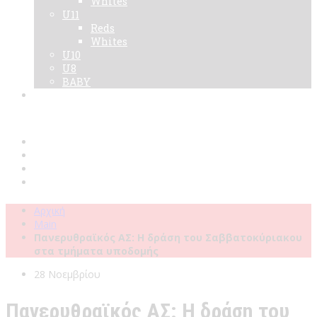
Whites
U11
Reds
Whites
U10
U8
BABY
Νεα
Χορηγοί
Live TV
Επικοινωνία
Κάρτες
Αρχική
Main
Πανερυθραϊκός ΑΣ: Η δράση του Σαββατοκύριακου
στα τμήματα υποδομής
28 Νοεμβρίου
Πανερυθραϊκός ΑΣ: Η δράση του