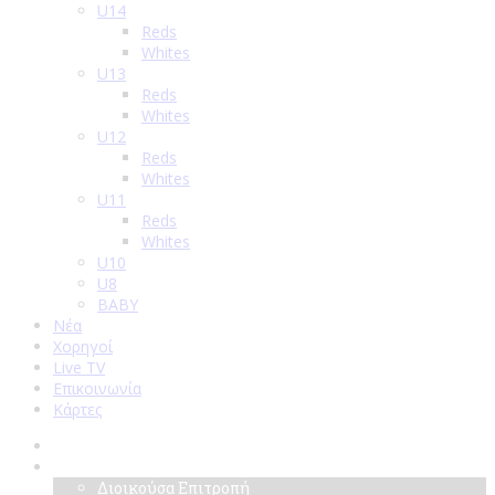
U14
Reds
Whites
U13
Reds
Whites
U12
Reds
Whites
U11
Reds
Whites
U10
U8
BABY
Νέα
Χορηγοί
Live TV
Επικοινωνία
Κάρτες
Αρχική
Σύλλογος
Διοικούσα Επιτροπή