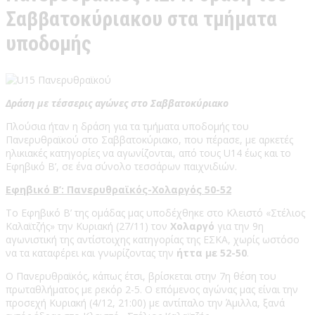
Σαββατοκύριακου στα τμήματα
υποδομής
Δράση με τέσσερις αγώνες στο Σαββατοκύριακο
Πλούσια ήταν η δράση για τα τμήματα υποδομής του
Πανερυθραϊκού στο Σαββατοκύριακο, που πέρασε, με αρκετές
ηλικιακές κατηγορίες να αγωνίζονται, από τους U14 έως και το
Εφηβικό Β’, σε ένα σύνολο τεσσάρων παιχνιδιών.
Εφηβικό Β’: Πανερυθραϊκός-Χολαργός 50-52
Το Εφηβικό Β’ της ομάδας μας υποδέχθηκε στο Κλειστό «Στέλιος
Καλαϊτζής» την Κυριακή (27/11) τον
Χολαργό
για την 9η
αγωνιστική της αντίστοιχης κατηγορίας της ΕΣΚΑ, χωρίς ωστόσο
να τα καταφέρει και γνωρίζοντας την
ήττα με 52-50
.
Ο Πανερυθραϊκός, κάπως έτσι, βρίσκεται στην 7η θέση του
πρωταθλήματος με ρεκόρ 2-5. Ο επόμενος αγώνας μας είναι την
προσεχή Κυριακή (4/12, 21:00) με αντίπαλο την Άμιλλα, ξανά