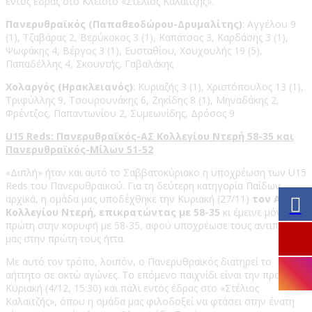
εντός έδρας στο Κλειστό «Στέλιος Καλαϊτζής».
Πανερυθραϊκός (Παπαθεοδώρου-Δρυμαλίτης)
: Αγγέλου 9
(1), Τζαβάρας 2, Βερύκοκος 3 (1), Καπάτσος 3, Καρδάσης 3 (1),
Ψωφάκης 4, Βέργος 3 (1), Ευσταθίου, Χουχουλής 19 (5),
Παπαδέλλης 4, Σκουντής, Γαβαλάκης
Χολαργός (Ηρακλειανός)
: Κυριαζής 3 (1), Χριστόπουλος 13 (1),
Τριφύλλης 9, Τσουρουνάκης 6, Ζηκίδης 8 (1), Μηναδάκης 2,
Φρέντζος, Παπαντωνίου 2, Συμεωνίδης, Δρόσος 9
U15 Reds: Πανερυθραϊκός-ΑΣ Κολλεγίου Ντερή 58-35 και
Πανερυθραϊκός-Μίλων 51-52
«Διπλή» ήταν και αυτό το Σαββατοκύριακο η υποχρέωση των U15
Reds του Πανερυθραϊκού. Για τη δεύτερη κατηγορία Παίδων,
αρχικά, η ομάδα μας υποδέχθηκε την Κυριακή (27/11)
τον ΑΣ
Κολλεγίου Ντερή, επικρατώντας με 58-35
κι έμεινε μόνη
πρώτη στην κορυφή με 58-35, αφού υποχρέωσε τους αντιπάλους
μας στην πρώτη τους ήττα.
Με αυτό τον τρόπο, λοιπόν, ο Πανερυθραϊκός διατηρεί το
αήττητο σε οκτώ αγώνες. Το επόμενο παιχνίδι είναι την προσεχή
Κυριακή (4/12, 15:30) και πάλι εντός έδρας στο «Στέλιος
Καλαϊτζής», όπου η ομάδα μας φιλοδοξεί να φτάσει στην ένατη