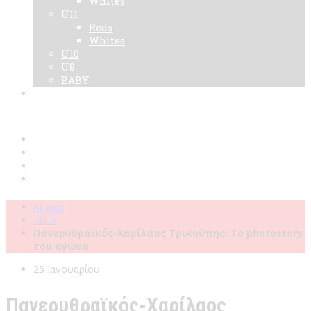
Whites
U11
Reds
Whites
U10
U8
BABY
Νεα
Χορηγοί
Live TV
Επικοινωνία
Κάρτες
Αρχική
Main
Πανερυθραϊκός-Χαρίλαος Τρικούπης: Το photostory
του αγώνα
25 Ιανουαρίου
Πανερυθραϊκός-Χαρίλαος