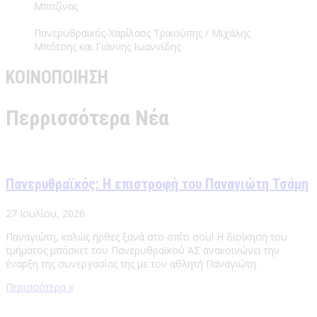
Μπαζίνας
Πανερυθραϊκός-Χαρίλαος Τρικούπης / Μιχάλης
Μπότσης και Γιάννης Ιωαννίδης
ΚΟΙΝΟΠΟΙΗΣΗ
Περρισσότερα Νέα
Πανερυθραϊκός: Η επιστροφή του Παναγιώτη Τσάμη
27 Ιουλίου, 2026
Παναγιώτη, καλώς ήρθες ξανά στο σπίτι σου! Η διοίκηση του
τμήματος μπάσκετ του Πανερυθραϊκού ΑΣ ανακοινώνει την
έναρξη της συνεργασίας της με τον αθλητή Παναγιώτη
Περισσότερα »