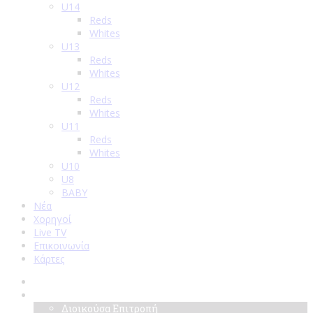
U14
Reds
Whites
U13
Reds
Whites
U12
Reds
Whites
U11
Reds
Whites
U10
U8
BABY
Νέα
Χορηγοί
Live TV
Επικοινωνία
Κάρτες
Αρχική
Σύλλογος
Διοικούσα Επιτροπή