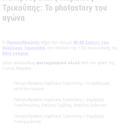
Τρικούπης: Το photostory του
αγώνα
Ο
Πανερυθραϊκός
πήρε την νίκη με
95-83 έναντι του
Χαρίλαου Τρικούπη
, στο πλαίσιο της 17ης αγωνιστικής της
Elite League
.
Δείτε ακολούθως
φωτογραφικό υλικό
από τον φακό της
Γιώτας Μπρέκη:
Πανερυθραϊκός-Χαρίλαος Τρικούπης / Η ομάδα μας
μετά τον αγώνα
Πανερυθραϊκός-Χαρίλαος Τρικούπης / Δημήτρης
Τσικόπουλος, Σπύρος Γριβέας, Βασίλης Ιωάννου
Πανερυθραϊκός-Χαρίλαος Τρικούπης / Δημήτρης
Τσουργιάννης