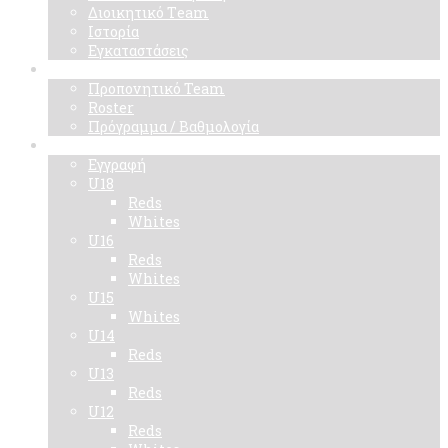
Διοικητικό Τeam
Ιστορία
Εγκαταστάσεις
Ομάδα
Προπονητικό Team
Roster
Πρόγραμμα / Βαθμολογία
Ακαδημίες
Εγγραφή
U18
Reds
Whites
U16
Reds
Whites
U15
Whites
U14
Reds
U13
Reds
U12
Reds