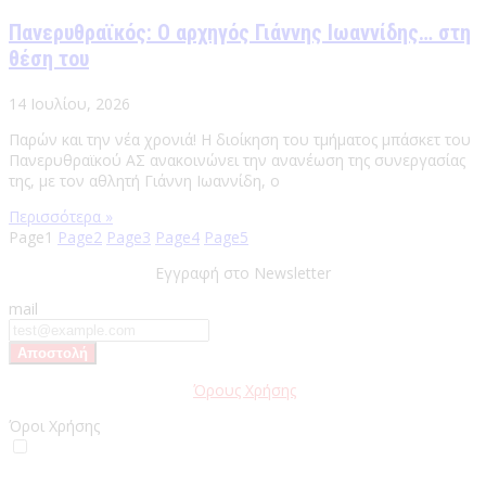
Πανερυθραϊκός: Ο αρχηγός Γιάννης Ιωαννίδης… στη
θέση του
14 Ιουλίου, 2026
Παρών και την νέα χρονιά! Η διοίκηση του τμήματος μπάσκετ του
Πανερυθραϊκού ΑΣ ανακοινώνει την ανανέωση της συνεργασίας
της, με τον αθλητή Γιάννη Ιωαννίδη, ο
Περισσότερα »
Page
1
Page
2
Page
3
Page
4
Page
5
Εγγραφή στο Newsletter
mail
Παρακαλώ διαβάστε τους
Όρους Χρήσης
της Ιστοσελίδας.
Όροι Χρήσης
Έχω διαβάσει και αποδέχομαι του Όρους Χρήσης