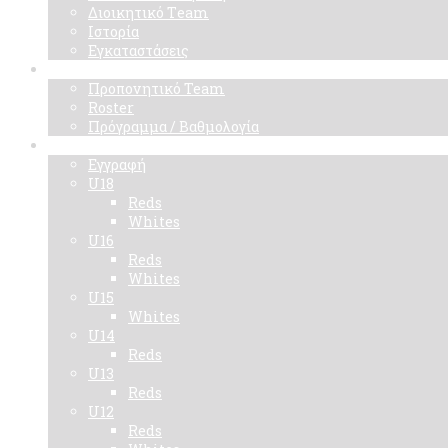
Διοικητικό Τeam
Ιστορία
Εγκαταστάσεις
Ομάδα
Προπονητικό Team
Roster
Πρόγραμμα / Βαθμολογία
Ακαδημίες
Εγγραφή
U18
Reds
Whites
U16
Reds
Whites
U15
Whites
U14
Reds
U13
Reds
U12
Reds