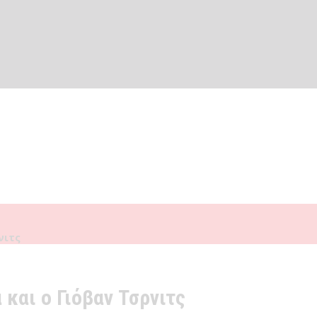
νιτς
και ο Γιόβαν Τσρνιτς