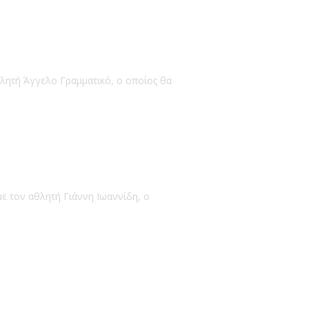
θλητή Άγγελο Γραμματικό, ο οποίος θα
ε τον αθλητή Γιάννη Ιωαννίδη, ο