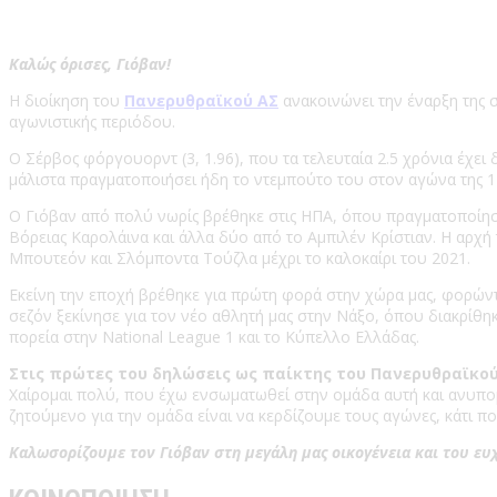
Καλώς όρισες, Γιόβαν!
Η διοίκηση του
Πανερυθραϊκού ΑΣ
ανακοινώνει την έναρξη της 
αγωνιστικής περιόδου.
Ο Σέρβος φόργουορντ (3, 1.96), που τα τελευταία 2.5 χρόνια έχει 
μάλιστα πραγματοποιήσει ήδη το ντεμπούτο του στον αγώνα της 14η
Ο Γιόβαν από πολύ νωρίς βρέθηκε στις ΗΠΑ, όπου πραγματοποίησε
Βόρειας Καρολάινα και άλλα δύο από το Αμπιλέν Κρίστιαν. Η αρχή 
Μπουτεόν και Σλόμποντα Τούζλα μέχρι το καλοκαίρι του 2021.
Εκείνη την εποχή βρέθηκε για πρώτη φορά στην χώρα μας, φορώντα
σεζόν ξεκίνησε για τον νέο αθλητή μας στην Νάξο, όπου διακρίθ
πορεία στην National League 1 και το Κύπελλο Ελλάδας.
Στις πρώτες του δηλώσεις ως παίκτης του Πανερυθραϊκού
Χαίρομαι πολύ, που έχω ενσωματωθεί στην ομάδα αυτή και ανυπομο
ζητούμενο για την ομάδα είναι να κερδίζουμε τους αγώνες, κάτι που
Καλωσορίζουμε τον Γιόβαν στη μεγάλη μας οικογένεια και του ευ