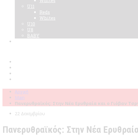
Whites
U11
Reds
Whites
U10
U8
BABY
Νεα
Χορηγοί
Live TV
Επικοινωνία
Κάρτες
Αρχική
Main
Πανερυθραϊκός: Στην Νέα Ερυθραία και ο Γιόβαν Τσρ
22 Δεκεμβρίου
Πανερυθραϊκός: Στην Νέα Ερυθραία 