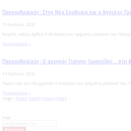
Πανερυθραϊκός: Στην Νέα Ερυθραία και ο Άγγελος Γρ
19 Ιουλίου, 2026
Άγγελε, καλώς ήρθες! Η διοίκηση του τμήματος μπάσκετ του Πανερ
Περισσότερα »
Πανερυθραϊκός: Ο αρχηγός Γιάννης Ιωαννίδης… στη 
14 Ιουλίου, 2026
Παρών και την νέα χρονιά! Η διοίκηση του τμήματος μπάσκετ του 
Περισσότερα »
Page
1
Page
2
Page
3
Page
4
Page
5
mail