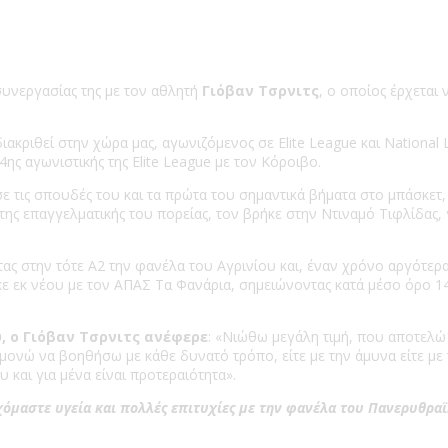
συνεργασίας της με τον αθλητή
Γιόβαν Τσρνιτς
, ο οποίος έρχεται
διακριθεί στην χώρα μας, αγωνιζόμενος σε Elite League και National 
ς αγωνιστικής της Elite League με τον Κόροιβο.
 τις σπουδές του και τα πρώτα του σημαντικά βήματα στο μπάσκετ
της επαγγελματικής του πορείας, τον βρήκε στην Ντιναμό Τιφλίδας, 
ς στην τότε Α2 την φανέλα του Αγρινίου και, έναν χρόνο αργότερα
ηκε εκ νέου με τον ΑΠΑΣ Τα Φανάρια, σημειώνοντας κατά μέσο όρο 1
, ο Γιόβαν Τσρνιτς ανέφερε
: «Νιώθω μεγάλη τιμή, που αποτελ
νώ να βοηθήσω με κάθε δυνατό τρόπο, είτε με την άμυνα είτε με τ
 και για μένα είναι προτεραιότητα».
χόμαστε υγεία και πολλές επιτυχίες με την φανέλα του Πανερυθραϊ