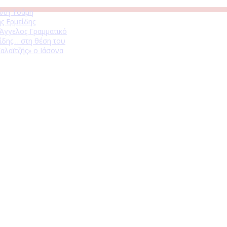
ώτη Τσάμη
ς Ερμείδης
 Άγγελος Γραμματικό
ίδης… στη θέση του
αλαϊτζής» ο Ιάσονα