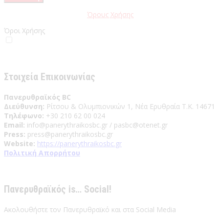
Παρακαλώ διαβάστε τους
Όρους Χρήσης
της Ιστοσελίδας.
Όροι Χρήσης
Έχω διαβάσει και αποδέχομαι του Όρους Χρήσης
Στοιχεία Επικοινωνίας
Πανερυθραϊκός BC
Διεύθυνση:
Ρίτσου & Ολυμπιονικών 1, Νέα Ερυθραία Τ.Κ. 14671
Τηλέφωνο:
+30 210 62 00 024
Email:
info@panerythraikosbc.gr / pasbc@otenet.gr
Press:
press@panerythraikosbc.gr
Website:
https://panerythraikosbc.gr
Πολιτική Απορρήτου
Πανερυθραϊκός is… Social!
Ακολουθήστε τον Πανερυθραϊκό και στα Social Media