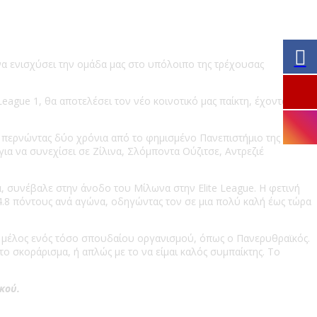
 να ενισχύσει την ομάδα μας στο υπόλοιπο της τρέχουσας
League 1, θα αποτελέσει τον νέο κοινοτικό μας παίκτη, έχοντας
, περνώντας δύο χρόνια από το φημισμένο Πανεπιστήμιο της
για να συνεχίσει σε Ζίλινα, Σλόμποντα Ούζιτσε, Αντρεζιέ
, συνέβαλε στην άνοδο του Μίλωνα στην Elite League. Η φετινή
4.8 πόντους ανά αγώνα, οδηγώντας τον σε μια πολύ καλή έως τώρα
ώ μέλος ενός τόσο σπουδαίου οργανισμού, όπως ο Πανερυθραϊκός.
ο σκοράρισμα, ή απλώς με το να είμαι καλός συμπαίκτης. Το
κού.