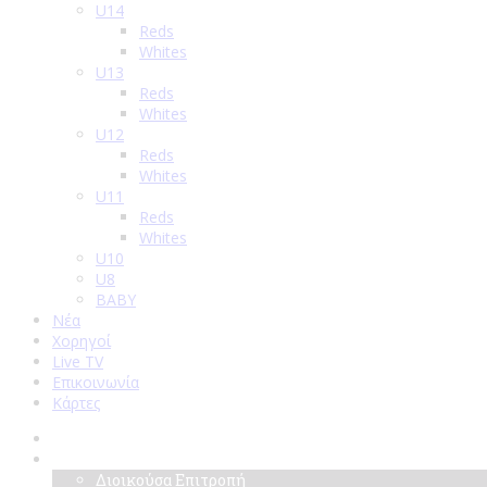
U14
Reds
Whites
U13
Reds
Whites
U12
Reds
Whites
U11
Reds
Whites
U10
U8
BABY
Νέα
Χορηγοί
Live TV
Επικοινωνία
Κάρτες
Αρχική
Σύλλογος
Διοικούσα Επιτροπή