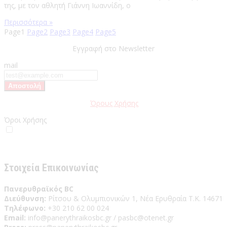
της, με τον αθλητή Γιάννη Ιωαννίδη, ο
Περισσότερα »
Page
1
Page
2
Page
3
Page
4
Page
5
Εγγραφή στο Newsletter
mail
Παρακαλώ διαβάστε τους
Όρους Χρήσης
της Ιστοσελίδας.
Όροι Χρήσης
Έχω διαβάσει και αποδέχομαι του Όρους Χρήσης
Στοιχεία Επικοινωνίας
Πανερυθραϊκός BC
Διεύθυνση:
Ρίτσου & Ολυμπιονικών 1, Νέα Ερυθραία Τ.Κ. 14671
Τηλέφωνο:
+30 210 62 00 024
Email:
info@panerythraikosbc.gr / pasbc@otenet.gr