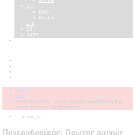
Whites
U11
Reds
Whites
U10
U8
BABY
Νεα
Χορηγοί
Live TV
Επικοινωνία
Κάρτες
Αρχική
Main
Πανερυθραϊκός: Πρώτος αμιγώς Αμερικανός της
ιστορίας του ο Τάι Μπρούερ
11 Ιανουαρίου
Πανερυθραϊκός: Πρώτος αμιγώς