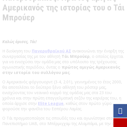
Αμερικανός της ιστορίας του ο Τάι
Μπρούερ
Καλώς όρισες, Τάι!
Η διοίκηση του
Πανερυθραϊκού ΑΣ
ανακοινώνει την έναρξη της
συνεργασίας της με τον αθλητή
Τάι Μπρούερ
, ο οποίος έρχεται
για να ενισχύσει την ομάδα μας στο υπόλοιπο της τρέχουσας
αγωνιστικής περιόδου, όντας ο
πρώτος αμιγώς Αμερικανός
στην ιστορία του συλλόγου μας
.
Ο Αμερικανός φόργουορντ (3-4, 2.01), γεννημένος το έτος 2000,
θα αποτελέσει το δεύτερο ξένο αθλητή του ρόστερ μας,
ενισχύοντας τον νεανικό κορμό της ομάδας μας στα 23 του
χρόνια και στην πρώτη επαγγελματική σεζόν της καριέρας του, η
οποία άρχισε στην
Elite League
, καθώς στον πρώτο γύρο
φορούσε την φανέλα του Εσπέρου Λαμίας.
Ο Τάι πραγματοποίησε τις σπουδές του και αγωνίστηκε στο
Πανεπιστήμιο UAB, στο Μπέρμιγχαμ της Αλαμπάμα, με την ομάδα