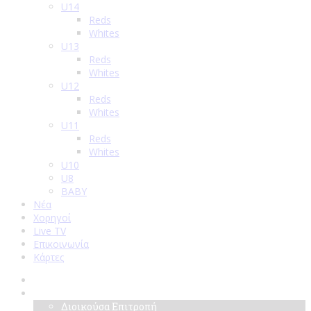
U14
Reds
Whites
U13
Reds
Whites
U12
Reds
Whites
U11
Reds
Whites
U10
U8
BABY
Νέα
Χορηγοί
Live TV
Επικοινωνία
Κάρτες
Αρχική
Σύλλογος
Διοικούσα Επιτροπή