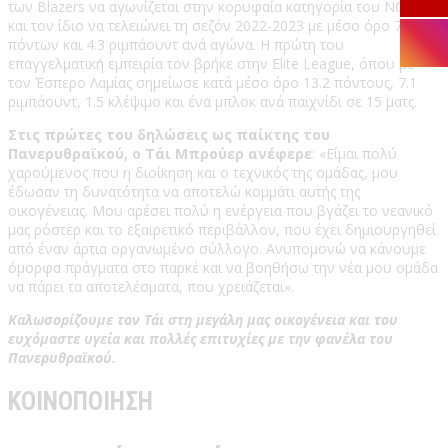
των Blazers να αγωνίζεται στην κορυφαία κατηγορία του NCAA
και τον ίδιο να τελειώνει τη σεζόν 2022-2023 με μέσο όρο 7.8
πόντων και 4.3 ριμπάουντ ανά αγώνα. Η πρώτη του
επαγγελματική εμπειρία τον βρήκε στην Elite League, όπου με
τον Έσπερο Λαμίας σημείωσε κατά μέσο όρο 13.2 πόντους, 7.1
ριμπάουντ, 1.5 κλέψιμο και ένα μπλοκ ανά παιχνίδι σε 15 ματς.
Στις πρώτες του δηλώσεις ως παίκτης του
Πανερυθραϊκού, ο Τάι Μπρούερ ανέφερε
: «Είμαι πολύ
χαρούμενος που η διοίκηση και ο τεχνικός της ομάδας, μου
έδωσαν τη δυνατότητα να αποτελώ κομμάτι αυτής της
οικογένειας. Μου αρέσει πολύ η ενέργεια που βγάζει το νεανικό
μας ρόστερ και το εξαιρετικό περιβάλλον, που έχει δημιουργηθεί
από έναν άρτια οργανωμένο σύλλογο. Ανυπομονώ να κάνουμε
όμορφα πράγματα στο παρκέ και να βοηθήσω την νέα μου ομάδα
να πάρει τα αποτελέσματα, που χρειάζεται».
Καλωσορίζουμε τον Τάι στη μεγάλη μας οικογένεια και του
ευχόμαστε υγεία και πολλές επιτυχίες με την φανέλα του
Πανερυθραϊκού.
ΚΟΙΝΟΠΟΙΗΣΗ