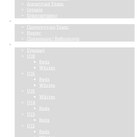
Διοικητικό Τeam
Ιστορία
Εγκαταστάσεις
Ομάδα
Προπονητικό Team
Roster
Πρόγραμμα / Βαθμολογία
Ακαδημίες
Εγγραφή
U18
Reds
Whites
U16
Reds
Whites
U15
Whites
U14
Reds
U13
Reds
U12
Reds