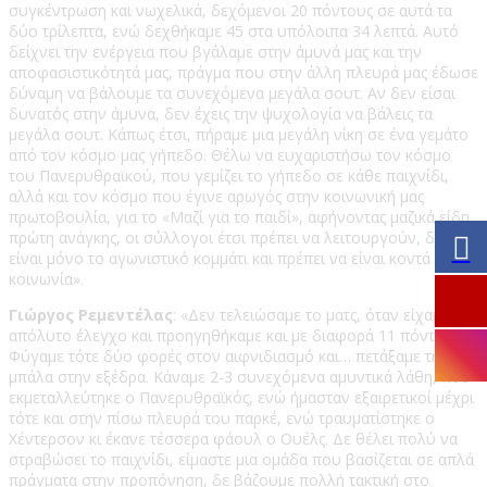
συγκέντρωση και νωχελικά, δεχόμενοι 20 πόντους σε αυτά τα
δύο τρίλεπτα, ενώ δεχθήκαμε 45 στα υπόλοιπα 34 λεπτά. Αυτό
δείχνει την ενέργεια που βγάλαμε στην άμυνά μας και την
αποφασιστικότητά μας, πράγμα που στην άλλη πλευρά μας έδωσε
δύναμη να βάλουμε τα συνεχόμενα μεγάλα σουτ. Αν δεν είσαι
δυνατός στην άμυνα, δεν έχεις την ψυχολογία να βάλεις τα
μεγάλα σουτ. Κάπως έτσι, πήραμε μια μεγάλη νίκη σε ένα γεμάτο
από τον κόσμο μας γήπεδο. Θέλω να ευχαριστήσω τον κόσμο
του Πανερυθραϊκού, που γεμίζει το γήπεδο σε κάθε παιχνίδι,
αλλά και τον κόσμο που έγινε αρωγός στην κοινωνική μας
πρωτοβουλία, για το «Μαζί για το παιδί», αφήνοντας μαζικά είδη
πρώτη ανάγκης, οι σύλλογοι έτσι πρέπει να λειτουργούν, δεν
είναι μόνο το αγωνιστικό κομμάτι και πρέπει να είναι κοντά στην
κοινωνία».
Γιώργος Ρεμεντέλας
: «Δεν τελειώσαμε το ματς, όταν είχαμε τον
απόλυτο έλεγχο και προηγηθήκαμε και με διαφορά 11 πόντων.
Φύγαμε τότε δύο φορές στον αιφνιδιασμό και… πετάξαμε την
μπάλα στην εξέδρα. Κάναμε 2-3 συνεχόμενα αμυντικά λάθη, που
εκμεταλλεύτηκε ο Πανερυθραϊκός, ενώ ήμασταν εξαιρετικοί μέχρι
τότε και στην πίσω πλευρά του παρκέ, ενώ τραυματίστηκε ο
Χέντερσον κι έκανε τέσσερα φάουλ ο Ουέλς. Δε θέλει πολύ να
στραβώσει το παιχνίδι, είμαστε μια ομάδα που βασίζεται σε απλά
πράγματα στην προπόνηση, δε βάζουμε πολλή τακτική στο