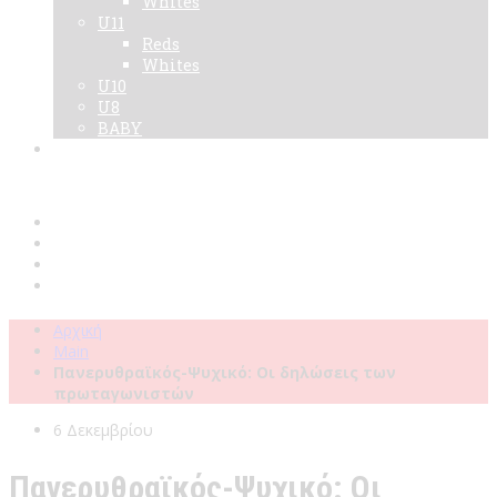
Whites
U11
Reds
Whites
U10
U8
BABY
Νεα
Χορηγοί
Live TV
Επικοινωνία
Κάρτες
Αρχική
Main
Πανερυθραϊκός-Ψυχικό: Οι δηλώσεις των
πρωταγωνιστών
6 Δεκεμβρίου
Πανερυθραϊκός-Ψυχικό: Οι