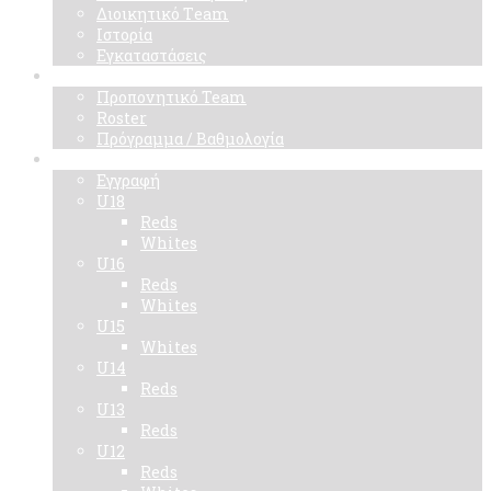
Διοικητικό Τeam
Ιστορία
Εγκαταστάσεις
Ομάδα
Προπονητικό Team
Roster
Πρόγραμμα / Βαθμολογία
Ακαδημίες
Εγγραφή
U18
Reds
Whites
U16
Reds
Whites
U15
Whites
U14
Reds
U13
Reds
U12
Reds