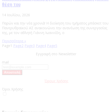
θέση του
14 Ιουλίου, 2026
Παρών και την νέα χρονιά! Η διοίκηση του τμήματος μπάσκετ του
Πανερυθραϊκού ΑΣ ανακοινώνει την ανανέωση της συνεργασίας
της, με τον αθλητή Γιάννη Ιωαννίδη, ο
Περισσότερα »
Page
1
Page
2
Page
3
Page
4
Page
5
Εγγραφή στο Newsletter
mail
Παρακαλώ διαβάστε τους
Όρους Χρήσης
της Ιστοσελίδας.
Όροι Χρήσης
Έχω διαβάσει και αποδέχομαι του Όρους Χρήσης