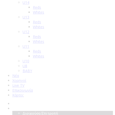
U14
Reds
Whites
U13
Reds
Whites
U12
Reds
Whites
U11
Reds
Whites
U10
U8
BABY
Νέα
Χορηγοί
Live TV
Επικοινωνία
Κάρτες
Αρχική
Σύλλογος
Διοικούσα Επιτροπή