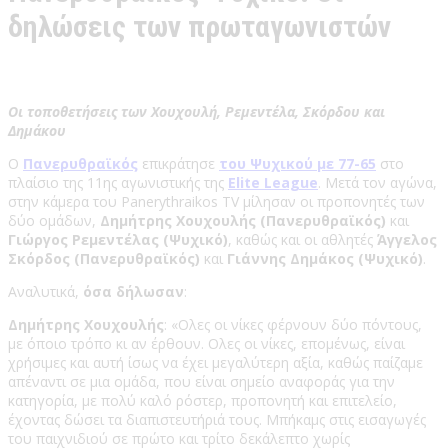
δηλώσεις των πρωταγωνιστών
Οι τοποθετήσεις των Χουχουλή, Ρεμεντέλα, Σκόρδου και
Δημάκου
Ο
Πανερυθραϊκός
επικράτησε
του Ψυχικού με 77-65
στο
πλαίσιο της 11ης αγωνιστικής της
Elite League
. Μετά τον αγώνα,
στην κάμερα του Panerythraikos TV μίλησαν οι προπονητές των
δύο ομάδων,
Δημήτρης Χουχουλής (Πανερυθραϊκός)
και
Γιώργος Ρεμεντέλας (Ψυχικό)
, καθώς και οι αθλητές
Άγγελος
Σκόρδος (Πανερυθραϊκός)
και
Γιάννης Δημάκος (Ψυχικό)
.
Αναλυτικά,
όσα δήλωσαν
:
Δημήτρης Χουχουλής
: «Ολες οι νίκες φέρνουν δύο πόντους,
με όποιο τρόπο κι αν έρθουν. Ολες οι νίκες, επομένως, είναι
χρήσιμες και αυτή ίσως να έχει μεγαλύτερη αξία, καθώς παίζαμε
απέναντι σε μια ομάδα, που είναι σημείο αναφοράς για την
κατηγορία, με πολύ καλό ρόστερ, προπονητή και επιτελείο,
έχοντας δώσει τα διαπιστευτήριά τους. Μπήκαμς στις εισαγωγές
του παιχνιδιού σε πρώτο και τρίτο δεκάλεπτο χωρίς