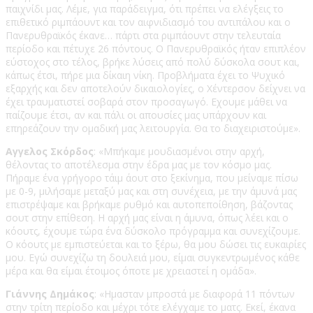
παιχνίδι μας. Λέμε, για παράδειγμα, ότι πρέπει να ελέγξεις το
επιθετικό ριμπάουντ και τον αιφνιδιασμό του αντιπάλου και ο
Πανερυθραϊκός έκανε… πάρτι στα ριμπάουντ στην τελευταία
περίοδο και πέτυχε 26 πόντους. Ο Πανερυθραϊκός ήταν επιπλέον
εύστοχος στο τέλος, βρήκε λύσεις από πολύ δύσκολα σουτ και,
κάπως έτσι, πήρε μια δίκαιη νίκη. Προβλήματα έχει το Ψυχικό
εξαρχής και δεν αποτελούν δικαιολογίες, ο Χέντερσον δείχνει να
έχει τραυματιστεί σοβαρά στον προσαγωγό. Εχουμε μάθει να
παίζουμε έτσι, αν και πάλι οι απουσίες μας υπάρχουν και
επηρεάζουν την ομαδική μας λειτουργία. Θα το διαχειριστούμε».
Αγγελος Σκόρδος
: «Μπήκαμε μουδιασμένοι στην αρχή,
θέλοντας το αποτέλεσμα στην έδρα μας με τον κόσμο μας.
Πήραμε ένα γρήγορο τάιμ άουτ στο ξεκίνημα, που μείναμε πίσω
με 0-9, μιλήσαμε μεταξύ μας και στη συνέχεια, με την άμυνά μας
επιστρέψαμε και βρήκαμε ρυθμό και αυτοπεποίθηση, βάζοντας
σουτ στην επίθεση. Η αρχή μας είναι η άμυνα, όπως λέει και ο
κόουτς, έχουμε τώρα ένα δύσκολο πρόγραμμα και συνεχίζουμε.
Ο κόουτς με εμπιστεύεται και το ξέρω, θα μου δώσει τις ευκαιρίες
μου. Εγώ συνεχίζω τη δουλειά μου, είμαι συγκεντρωμένος κάθε
μέρα και θα είμαι έτοιμος όποτε με χρειαστεί η ομάδα».
Γιάννης Δημάκος
: «Ημασταν μπροστά με διαφορά 11 πόντων
στην τρίτη περίοδο και μέχρι τότε ελέγχαμε το ματς. Εκεί, έκανα