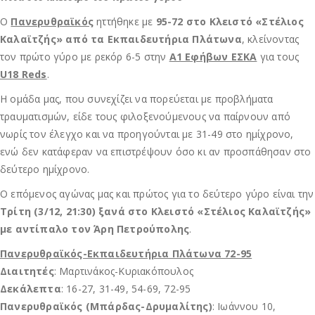
Ο
Πανερυθραϊκός
ηττήθηκε με
95-72 στο Κλειστό «Στέλιος
Καλαϊτζής» από τα Εκπαιδευτήρια Πλάτωνα
, κλείνοντας
τον πρώτο γύρο με ρεκόρ 6-5 στην
Α1 Εφήβων ΕΣΚΑ
για τους
U18 Reds
.
Η ομάδα μας, που συνεχίζει να πορεύεται με προβλήματα
τραυματισμών, είδε τους φιλοξενούμενους να παίρνουν από
νωρίς τον έλεγχο και να προηγούνται με 31-49 στο ημίχρονο,
ενώ δεν κατάφεραν να επιστρέψουν όσο κι αν προσπάθησαν στο
δεύτερο ημίχρονο.
Ο επόμενος αγώνας μας και πρώτος για το δεύτερο γύρο είναι την
Τρίτη (3/12, 21:30) ξανά στο Κλειστό «Στέλιος Καλαϊτζής»
με αντίπαλο τον Άρη Πετρούπολης
.
Πανερυθραϊκός-Εκπαιδευτήρια Πλάτωνα 72-95
Διαιτητές
: Μαρτινάκος-Κυριακόπουλος
Δεκάλεπτα
: 16-27, 31-49, 54-69, 72-95
Πανερυθραϊκός (Μπάρδας-Δρυμαλίτης)
: Ιωάννου 10,