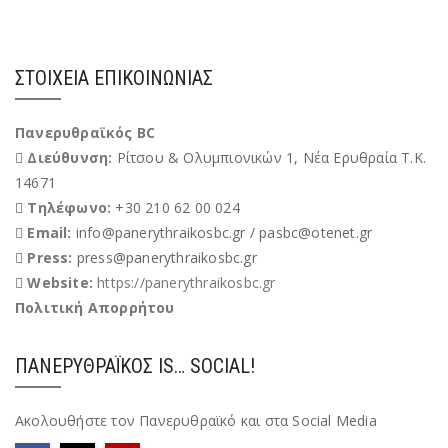
Έχω διαβάσει και αποδέχομαι του Όρους Χρήσης
ΣΤΟΙΧΕΊΑ ΕΠΙΚΟΙΝΩΝΊΑΣ
Πανερυθραϊκός BC
Διεύθυνση:
Ρίτσου & Ολυμπιονικών 1, Νέα Ερυθραία Τ.Κ.
14671
Τηλέφωνο:
+30 210 62 00 024
Email:
info@panerythraikosbc.gr / pasbc@otenet.gr
Press:
press@panerythraikosbc.gr
Website:
https://panerythraikosbc.gr
Πολιτική Απορρήτου
ΠΑΝΕΡΥΘΡΑΪΚΌΣ IS… SOCIAL!
Ακολουθήστε τον Πανερυθραϊκό και στα Social Media