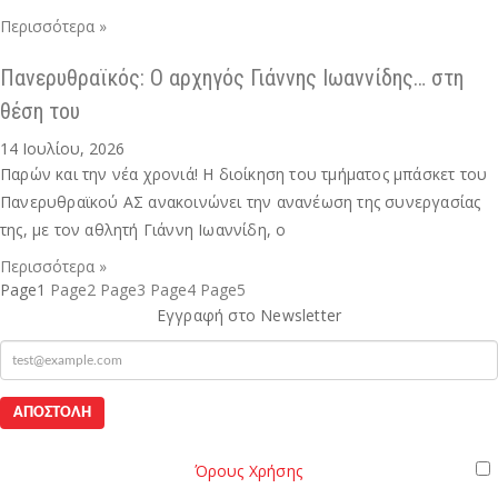
Περισσότερα »
Πανερυθραϊκός: Ο αρχηγός Γιάννης Ιωαννίδης… στη
θέση του
14 Ιουλίου, 2026
Παρών και την νέα χρονιά! Η διοίκηση του τμήματος μπάσκετ του
Πανερυθραϊκού ΑΣ ανακοινώνει την ανανέωση της συνεργασίας
της, με τον αθλητή Γιάννη Ιωαννίδη, ο
Περισσότερα »
Page
1
Page
2
Page
3
Page
4
Page
5
Εγγραφή στο Newsletter
mail
Όροι
Παρακαλώ διαβάστε τους
Όρους Χρήσης
της Ιστοσελίδας.
Χρήσης