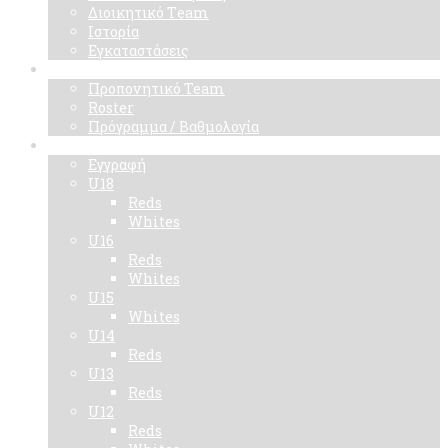
Διοικητικό Τeam
Ιστορία
Εγκαταστάσεις
Ομάδα
Προπονητικό Team
Roster
Πρόγραμμα / Βαθμολογία
Ακαδημίες
Εγγραφή
U18
Reds
Whites
U16
Reds
Whites
U15
Whites
U14
Reds
U13
Reds
U12
Reds