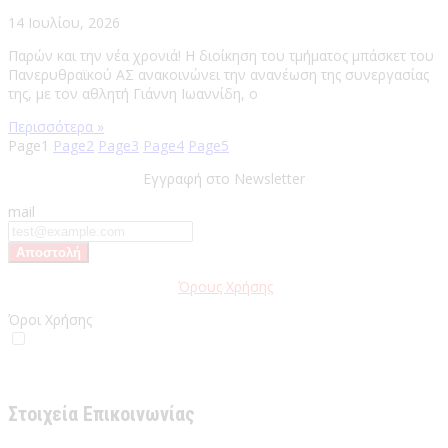
14 Ιουλίου, 2026
Παρών και την νέα χρονιά! Η διοίκηση του τμήματος μπάσκετ του
Πανερυθραϊκού ΑΣ ανακοινώνει την ανανέωση της συνεργασίας
της, με τον αθλητή Γιάννη Ιωαννίδη, ο
Περισσότερα »
Page
1
Page
2
Page
3
Page
4
Page
5
Εγγραφή στο Newsletter
mail
Παρακαλώ διαβάστε τους
Όρους Χρήσης
της Ιστοσελίδας.
Όροι Χρήσης
Έχω διαβάσει και αποδέχομαι του Όρους Χρήσης
Στοιχεία Επικοινωνίας