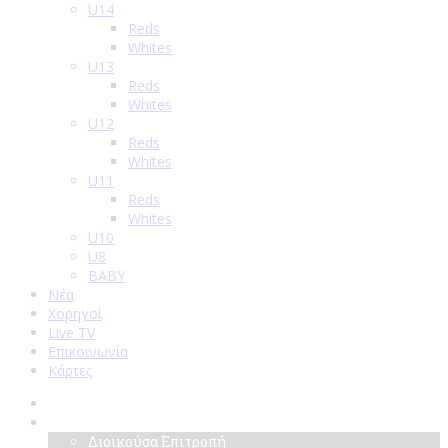
U14
Reds
Whites
U13
Reds
Whites
U12
Reds
Whites
U11
Reds
Whites
U10
U8
BABY
Νέα
Χορηγοί
Live TV
Επικοινωνία
Κάρτες
Αρχική
Σύλλογος
Διοικούσα Επιτροπή