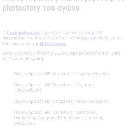
photostory του αγώνα
Ο
Πανερυθραϊκός
πήρε την νίκη απέναντι στην
ΝΕ
Μεγαρίδος
στο Κλειστό «Στέλιος Καλαϊτζής»,
με 88-70
για την
13η αγωνιστική της
Elite League
.
Δείτε ακολούθως πλούσιο φωτογραφικό υλικό από τον φακό
της
Γιώτας Μπρέκη
:
Πανερυθραϊκός-ΝΕ Μεγαρίδος / Γιάννης Αθηναίου
Πανερυθραϊκός-ΝΕ Μεγαρίδος / Δημήτρης
Τσουργιάννης
Πανερυθραϊκός-ΝΕ Μεγαρίδος / Ηλίας Θεοδώρου
Πανερυθραϊκός-ΝΕ Μεγαρίδος / Απόστολος
Νικολαΐδης, Δημήτρης Τσουργιάννης και Ηλίας
Θεοδώρου