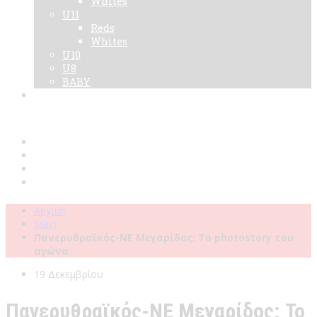
Whites
U11
Reds
Whites
U10
U8
BABY
Νεα
Χορηγοί
Live TV
Επικοινωνία
Κάρτες
Αρχική
Main
Πανερυθραϊκός-ΝΕ Μεγαρίδος: Το photostory του
αγώνα
19 Δεκεμβρίου
Πανερυθραϊκός-ΝΕ Μεγαρίδος: Το